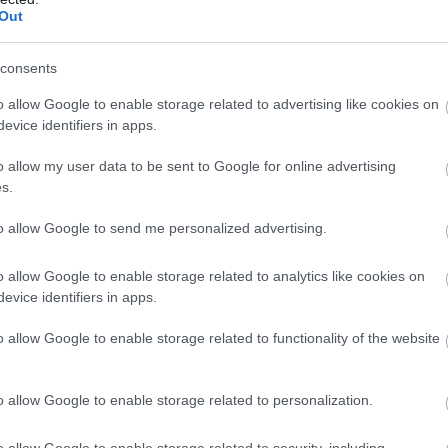
Out
ajánlás szerint a vörös húsok és a különféle
harszirup stb.) fogyasztását ajánlott a minimumra
consents
rot a reggeli teádba, az szuper, ugyanakkor
o allow Google to enable storage related to advertising like cookies on
 kész étel) tartalmaz hozzáadott cukrot. Éppen
evice identifiers in apps.
onéz, illetve a kész mirelit ételek is jobb, ha
o allow my user data to be sent to Google for online advertising
kel kapcsoltban nehéz a helyzet. Ugyanis a háztáji
s.
gesek, a boltban kapható adalékanyagoktól terhes
sak lehetnek. Manapság már termelői piacokon is
to allow Google to send me personalized advertising.
, ezzel pedig egy helyi
termelő
működését is
a szerint sokkal több halat és tengeri herkentyűt
o allow Google to enable storage related to analytics like cookies on
evice identifiers in apps.
itthon nehéz hozzájutni, figyelmen kívül
onban érdemes beiktatni az étrendedbe. A magyar
o allow Google to enable storage related to functionality of the website
i őket, a fűszerezésen és különféle elkészítési
jó húsú halat is feldobhatsz. Végül jöjjenek azok
o allow Google to enable storage related to personalization.
 alkalmával ott a helyük a tányérodon. És nem
eket, készíts nagy adag salátát, legyen az a köret
o allow Google to enable storage related to security, including