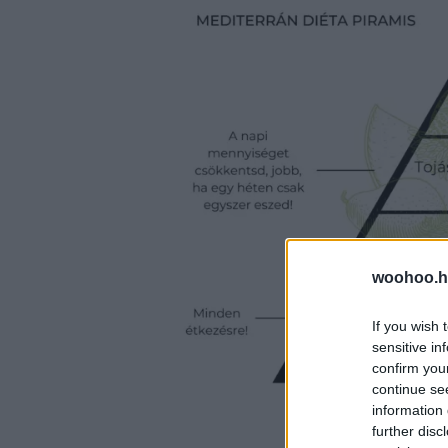
woohoo.h
If you wish 
sensitive in
confirm you
continue se
information 
further disc