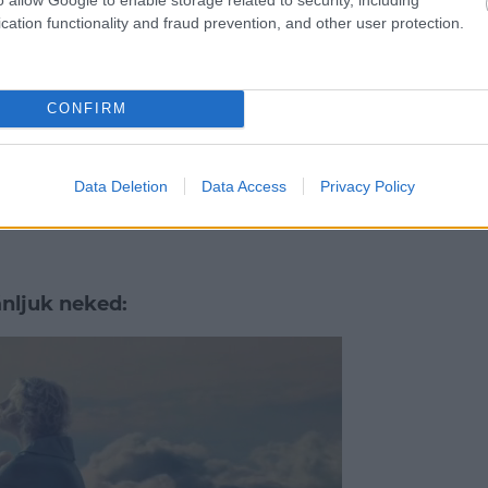
 sajnos sokkal kevesebb rostot fogyasztanak,
cation functionality and fraud prevention, and other user protection.
nyag elengedhetetlen az egészséges emésztéshez.
életedbe. Fedezd fel a csicseriborsót, készíts
szterkor vásárolt lencsét a szekrényből és dobj
CONFIRM
os lehetsz, hogy a tested meghálálja majd, ha
Data Deletion
Data Access
Privacy Policy
ánljuk neked:
ről: a mediterrán diétáról
a boldogabb mindennapokért
ellulit-diétáról – Narancsbőr-sorozat