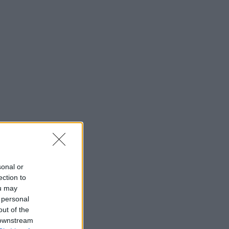
sonal or
ection to
ou may
 personal
out of the
 downstream