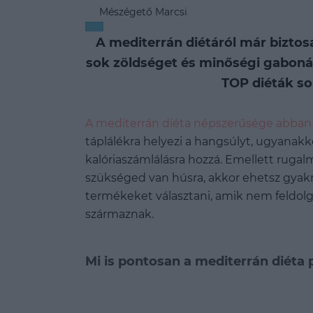
Mészégető Marcsi
A mediterrán diétáról már biztos
sok zöldséget és minőségi gabonák
TOP diéták so
A mediterrán diéta népszerűsége abban r
táplálékra helyezi a hangsúlyt, ugyanak
kalóriaszámlálásra hozzá. Emellett ruga
szükséged van húsra, akkor ehetsz gyakr
termékeket választani, amik nem feldolg
származnak.
Mi is pontosan a mediterrán diéta 