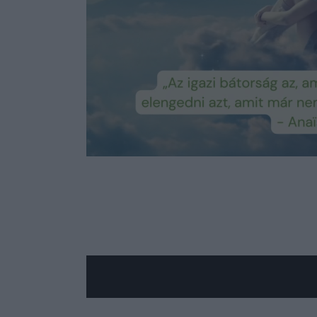
Loaded
:
Unmute
90.79%