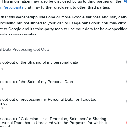
. This information may also be disclosed by us to third parties on the
IA
Participants
that may further disclose it to other third parties.
 that this website/app uses one or more Google services and may gath
 fizikai aktivitás, hiszen csupán a helyes
including but not limited to your visit or usage behaviour. You may click 
eti háromszor 20-40 perc mozgás szuper
 to Google and its third-party tags to use your data for below specifi
ogle consent section.
 kemény HIT edzést választanod, kezdheted
velheted a tétet. Hidd el, csak a kezdet lesz
l Data Processing Opt Outs
 válik. Na, de nézzük az étkezést! A mediterrán
ék, szénhidrátok és zsírok szerint választja szét
o opt-out of the Sharing of my personal data.
 is alátámasztotta, hogy a
szénhidrátszegény
diéta
In
zú távon, és az így leadott kilók hamar
m beszélve arról, hogy vannak jó szénhidrátok,
o opt-out of the Sale of my Personal Data.
 megfelelő működéshez. Többek között a
In
ak szénhidrátot, de többnyire összetett formában,
to opt-out of processing my Personal Data for Targeted
k arról, hogy energikusan vágj bele a mindennapi
ing.
In
o opt-out of Collection, Use, Retention, Sale, and/or Sharing
ersonal Data that Is Unrelated with the Purposes for which it
lected.