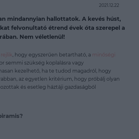
2021.12.22
an mindannyian hallottatok. A kevés húst,
at felvonultató étrend évek óta szerepel a
rában. Nem véletlenül!
ejlik
, hogy egyszerűen betartható, a
minőségi
kor semmi szükség koplalásra vagy
lmasan kezelhető, ha te tudod magadról, hogy
abban, az egyetlen kritérium, hogy próbálj olyan
ozottak és esetleg háztáji gazdaságból
piramis?