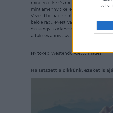
minden étkezés mellé! A magyar emberek
authenti
mint amennyit kellene, pedig ez a tápa
Vezesd be napi szinten a hüvelyeseket az 
belőle ragulevest, vagy vedd elő a szilve
össze egy laza lencsesalátát! Abban bizt
értelmes ennivalóval táplálod!
Nyitókép:
Westend61/GettyImages
Ha tetszett a cikkünk, ezeket is aj
Minden 2019 legnépszerűbb étrendjé
Anti-stressz diéta – 5 alapanyag 
Rost, víz és sok zöldség, mindent a c