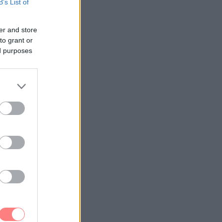
B’s List of
er and store
to grant or
ed purposes