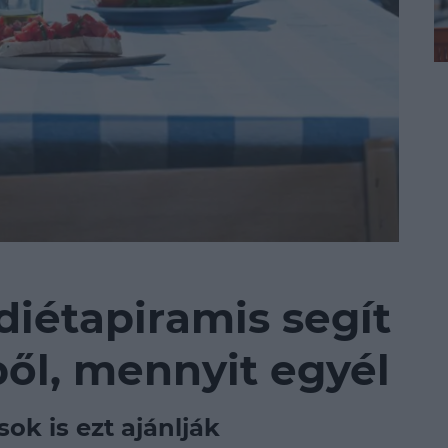
diétapiramis segít
ből, mennyit egyél
sok is ezt ajánlják