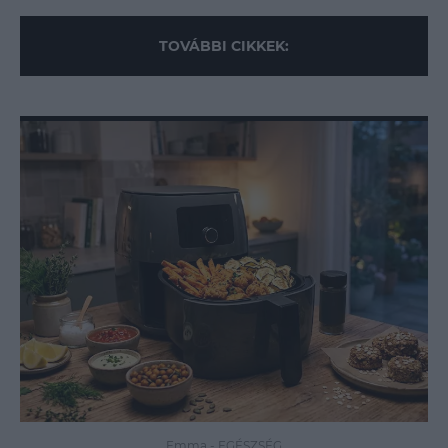
TOVÁBBI CIKKEK:
Emma
-
EGÉSZSÉG