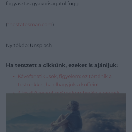
fogyasztás gyakoriságától függ.
(
thestatesman.com
)
Nyitókép: Unsplash
Ha tetszett a cikkünk, ezeket is ajánljuk:
Kávéfanatikusok, figyelem: ez történik a
testünkkel, ha elhagyjuk a koffeint
3 frissítő recept nyárra: kombináld a reggeli
kávéd és a frissítő smoothie-d
Különleges kávés granita, avagy igyál jégkását
a reggeli kávé helyett!