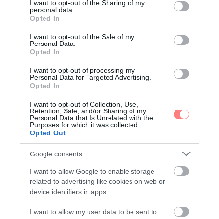
not limited to your visit or usage behaviour. You may click to
I want to opt-out of the Sharing of my
personal data.
grant or deny consent to Google and its third-party tags to
Opted In
use your data for below specified purposes in below Google
consent section.
I want to opt-out of the Sale of my
Personal Data.
Opted In
I want to opt-out of processing my
Personal Data for Targeted Advertising.
Opted In
I want to opt-out of Collection, Use,
Retention, Sale, and/or Sharing of my
Personal Data that Is Unrelated with the
Purposes for which it was collected.
Opted Out
Emma
-
SZÉPSÉG
Hajfény, puhaság, tartás: apró lépések az
Google consents
egészségesebb hatású hajért
I want to allow Google to enable storage
A fényesebb, puhább és rendezettebb hatású haj
related to advertising like cookies on web or
sokszor apró szokásokon múlik. Mutatjuk, hogyan
device identifiers in apps.
hozhatsz ki többet a tincseidből túlbonyolított rutin
nélkül.
I want to allow my user data to be sent to