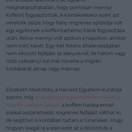
meghatározhatatlan, hogy pontosan mennyi
koffeint fogyasztottak. A kiértékeléskor ezért azt
vetették össze, hogy hány migrénes epizódja volt
egy egyénnek a koffeintartalmú italok fogyasztása
után, illetve mennyi volt azokon a napokon, amikor
nem ivott kávét. Egy-két fekete általánosságban
nem okozott fejfájást az alanyoknál, de három vagy
több csészényi ital már növelte a migrén
kockázatát aznap vagy másnap.
Elizabeth Mostofsky, a Harvard Egyetem kutatója
szerint, míg
az alváshiány egyértelműen növeli a
migrén valószínűségét,
a koffein hatása ennél
sokkal összetettebb: migrénes fejfájást válthat ki,
de segíthet is kordában tartani a tüneteket. Hogy
hogyan reagál rá a szervezet az a dózistól és a