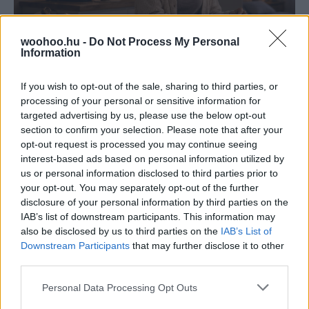
woohoo.hu -
Do Not Process My Personal
Information
If you wish to opt-out of the sale, sharing to third parties, or
processing of your personal or sensitive information for
targeted advertising by us, please use the below opt-out
section to confirm your selection. Please note that after your
Emma
-
LIFESTYLE
opt-out request is processed you may continue seeing
A jó nap este kezdődik: esti szokások,
interest-based ads based on personal information utilized by
amelyek megkönnyítik a reggelt
us or personal information disclosed to third parties prior to
A jó nap sokszor már előző este elkezdődik. Néhány
your opt-out. You may separately opt-out of the further
apró szokással, előkészítéssel és nyugodtabb lezárással
disclosure of your personal information by third parties on the
sokat tehetsz azért, hogy a reggel ne kapkodással
IAB’s list of downstream participants. This information may
induljon.
also be disclosed by us to third parties on the
IAB’s List of
Downstream Participants
that may further disclose it to other
third parties.
Please note that this website/app uses one or more Google
Personal Data Processing Opt Outs
services and may gather and store information including but