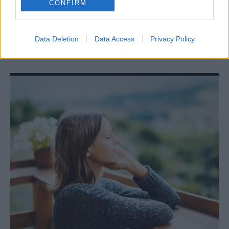
CONFIRM
A ciklusod sokat elárulhat rólad: néha természetes, ha
változik, de az erős fájdalom, rendszertelenség vagy
szokatlan vérzés már jelzés lehet, hogy érdemes
segítséget kérni.
Data Deletion
Data Access
Privacy Policy