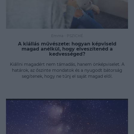
Emma
-
PSZICHÉ
A kiállás művészete: hogyan képviseld
magad anélkül, hogy elveszítenéd a
kedvességed?
Kiállni magadért nem támadás, hanem önképviselet. A
határok, az őszinte mondatok és a nyugodt bátorság
segítenek, hogy ne tűnj el saját magad elől.