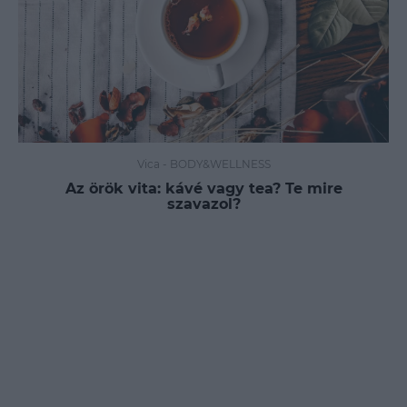
Vica
-
BODY&WELLNESS
Az örök vita: kávé vagy tea? Te mire
szavazol?