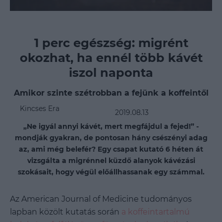
1 perc egészség: migrént
okozhat, ha ennél több kávét
iszol naponta
Amikor szinte szétrobban a fejünk a koffeintől
Kincses Era
2019.08.13
„Ne igyál annyi kávét, mert megfájdul a fejed!” -
mondják gyakran, de pontosan hány csészényi adag
az, ami még belefér? Egy csapat kutató 6 héten át
vizsgálta a migrénnel küzdő alanyok kávézási
szokásait, hogy végül előállhassanak egy számmal.
Az American Journal of Medicine tudományos
lapban közölt kutatás során
a koffeintartalmú