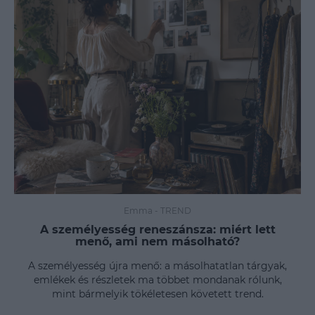
Emma
-
TREND
A személyesség reneszánsza: miért lett
menő, ami nem másolható?
A személyesség újra menő: a másolhatatlan tárgyak,
emlékek és részletek ma többet mondanak rólunk,
mint bármelyik tökéletesen követett trend.