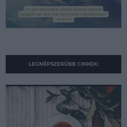
Loaded
:
Unmute
89.95%
LEGNÉPSZERŰBB CIKKEK: