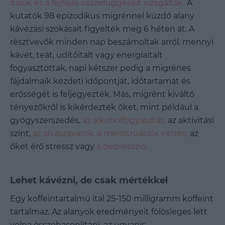
italok és a fejfájás összefüggéseit vizsgálták.
A
kutatók 98 epizodikus migrénnel küzdő alany
kávézási szokásait figyelték meg 6 héten át. A
résztvevők minden nap beszámoltak arról, mennyi
kávét, teát, üdítőitalt vagy energiaitalt
fogyasztottak, napi kétszer pedig a migrénes
fájdalmaik kezdeti időpontját, időtartamát és
erősségét is feljegyezték. Más, migrént kiváltó
tényezőkről is kikérdezték őket, mint például a
gyógyszerszedés,
az alkoholfogyasztás,
az aktivitási
szint,
az alvászavarok,
a menstruációs vérzés,
az
őket érő stressz vagy
a depresszió.
Lehet kávézni, de csak mértékkel
Egy koffeintartalmú ital 25-150 milligramm koffeint
tartalmaz. Az alanyok eredményeit fölösleges lett
volna összehasonlítani, az ugyanis