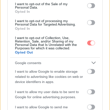
Emma
-
LIFESTYLE
consent section.
I want to opt-out of the Sale of my
Personal Data.
A jó nap este kezdődik: esti szokások,
Opted In
amelyek megkönnyítik a reggelt
A jó nap sokszor már előző este elkezdődik. Néhány
I want to opt-out of processing my
Personal Data for Targeted Advertising.
apró szokással, előkészítéssel és nyugodtabb lezárással
Opted In
sokat tehetsz azért, hogy a reggel ne kapkodással
induljon.
I want to opt-out of Collection, Use,
Retention, Sale, and/or Sharing of my
Personal Data that Is Unrelated with the
Purposes for which it was collected.
Opted Out
Google consents
I want to allow Google to enable storage
related to advertising like cookies on web or
device identifiers in apps.
I want to allow my user data to be sent to
Google for online advertising purposes.
I want to allow Google to send me