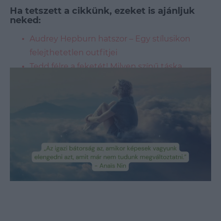
Ha tetszett a cikkünk, ezeket is ajánljuk
neked:
Audrey Hepburn hatszor – Egy stílusikon
felejthetetlen outfitjei
Tedd félre a feketét! Milyen színű táska
passzol még hozzád? – fotók
A tökéletes trükk: így mindig tudni fogod, mit
vegyél fel!
Loaded
:
Unmute
89.95%