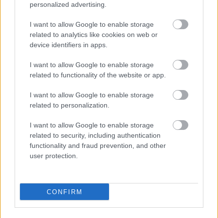
personalized advertising.
I want to allow Google to enable storage
related to analytics like cookies on web or
device identifiers in apps.
Emma
-
SZÉPSÉG
Hajfény, puhaság, tartás: apró lépések az
I want to allow Google to enable storage
egészségesebb hatású hajért
related to functionality of the website or app.
A fényesebb, puhább és rendezettebb hatású haj
I want to allow Google to enable storage
sokszor apró szokásokon múlik. Mutatjuk, hogyan
related to personalization.
hozhatsz ki többet a tincseidből túlbonyolított rutin
nélkül.
I want to allow Google to enable storage
related to security, including authentication
functionality and fraud prevention, and other
user protection.
CONFIRM