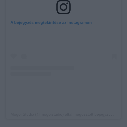
A bejegyzés megtekintése az Instagramon
M
ogoi Studio (@mogoistudio) által megosztott bejegyzés
,
Ápr 1