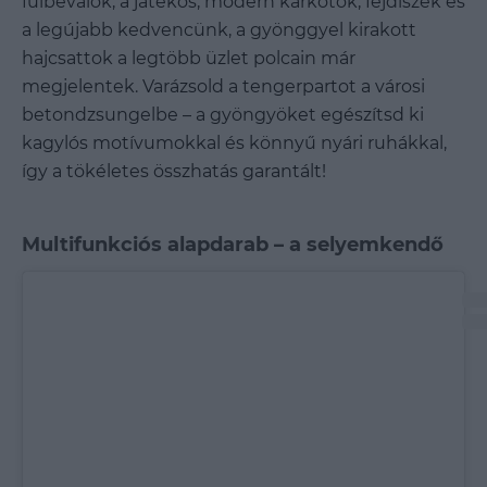
fülbevalók, a játékos, modern karkötők, fejdíszek és
a legújabb kedvencünk, a gyönggyel kirakott
hajcsattok a legtöbb üzlet polcain már
megjelentek. Varázsold a tengerpartot a városi
betondzsungelbe – a gyöngyöket egészítsd ki
kagylós motívumokkal és könnyű nyári ruhákkal,
így a tökéletes összhatás garantált!
Multifunkciós alapdarab – a selyemkendő