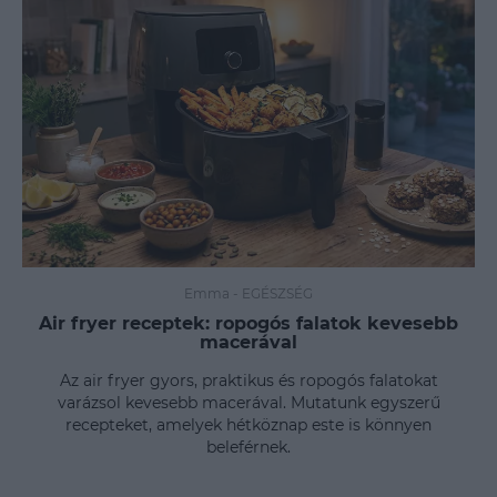
Emma
-
EGÉSZSÉG
Air fryer receptek: ropogós falatok kevesebb
macerával
Az air fryer gyors, praktikus és ropogós falatokat
varázsol kevesebb macerával. Mutatunk egyszerű
recepteket, amelyek hétköznap este is könnyen
beleférnek.