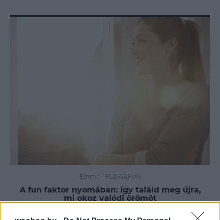
Emma
-
FLOW&FUN
A fun faktor nyomában: így találd meg újra,
mi okoz valódi örömöt
A valódi öröm nem mindig hasznos, látványos vagy