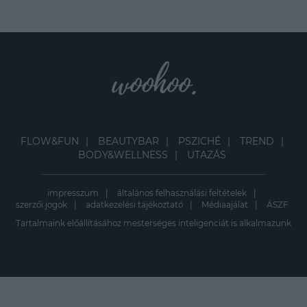
FLOW&FUN
BEAUTYBAR
PSZICHÉ
TREND
BODY&WELLNESS
UTAZÁS
impresszum
általános felhasználási feltételek
szerzői jogok
adatkezelési tájékoztató
Médiaajálat
ÁSZF
Tartalmaink előállításához mesterséges inteligenciát is alkalmazunk