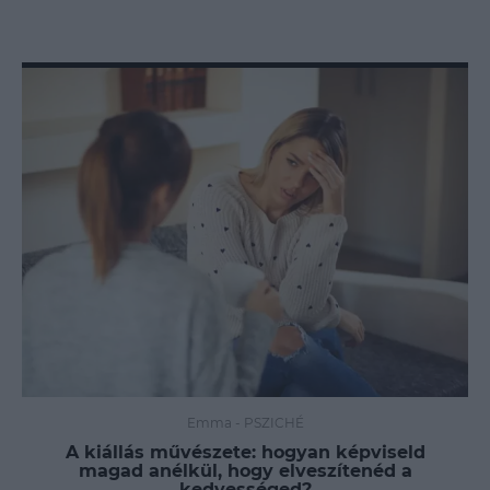
Emma
-
PSZICHÉ
A kiállás művészete: hogyan képviseld
magad anélkül, hogy elveszítenéd a
kedvességed?