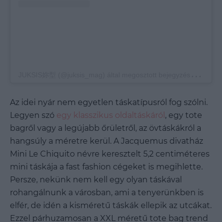
J
UKSIS妳型 (@juksis_mag) által megosztott bejegyzés
,
Máj 6.,
Az idei nyár nem egyetlen táskatípusról fog szólni.
Legyen szó
egy klasszikus oldaltáskáról
, egy tote
bagről vagy a legújabb őrületről, az övtáskákról a
hangsúly a méretre kerül. A Jacquemus divatház
Mini Le Chiquito névre keresztelt
5,2 centiméteres
mini táskája a fast fashion cégeket is megihlette.
Persze, nekünk nem kell egy olyan táskával
rohangálnunk a városban, ami a tenyerünkben is
elfér, de idén a kisméretű táskák ellepik az utcákat.
Ezzel párhuzamosan a XXL méretű tote bag trend