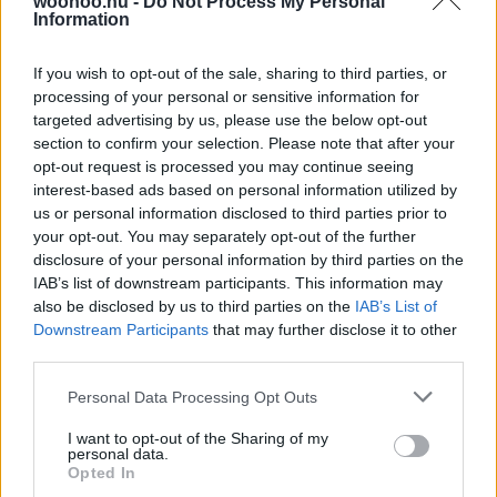
woohoo.hu -
Do Not Process My Personal
megtervezett. Néha egy spontán program, egy régi
Information
hobbi vagy egy jó nevetés segít visszatalálni a fun
faktorhoz.
If you wish to opt-out of the sale, sharing to third parties, or
processing of your personal or sensitive information for
targeted advertising by us, please use the below opt-out
section to confirm your selection. Please note that after your
opt-out request is processed you may continue seeing
interest-based ads based on personal information utilized by
us or personal information disclosed to third parties prior to
your opt-out. You may separately opt-out of the further
disclosure of your personal information by third parties on the
IAB’s list of downstream participants. This information may
also be disclosed by us to third parties on the
IAB’s List of
Downstream Participants
that may further disclose it to other
third parties.
Please note that this website/app uses one or more Google
Personal Data Processing Opt Outs
services and may gather and store information including but
not limited to your visit or usage behaviour. You may click to
I want to opt-out of the Sharing of my
personal data.
grant or deny consent to Google and its third-party tags to
Opted In
use your data for below specified purposes in below Google