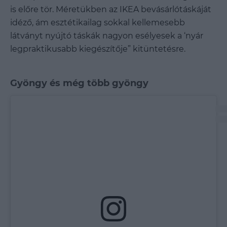
is előre tör. Méretükben az IKEA bevásárlótáskáját
idéző, ám esztétikailag sokkal kellemesebb
látványt nyújtó táskák nagyon esélyesek a ‘nyár
legpraktikusabb kiegészítője” kitüntetésre.
Gyöngy és még több gyöngy