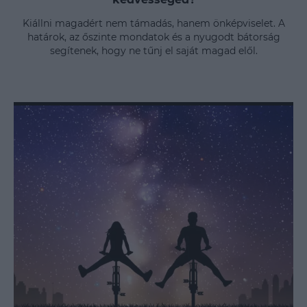
Kiállni magadért nem támadás, hanem önképviselet. A
határok, az őszinte mondatok és a nyugodt bátorság
segítenek, hogy ne tűnj el saját magad elől.