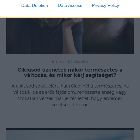
Data Deletion
Data Access
Privacy Policy
Emma
-
EGÉSZSÉG
Ciklusod üzenetei: mikor természetes a
változás, és mikor kérj segítséget?
A ciklusod sokat elárulhat rólad: néha természetes, ha
változik, de az erős fájdalom, rendszertelenség vagy
szokatlan vérzés már jelzés lehet, hogy érdemes
segítséget kérni.