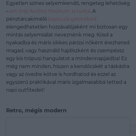
Egyetlen színes selyemkendő, rengeteg lehetőség
–
ezt már Audrey Hepburn is tudta
. A
pénztárcakímélő
kapszula gardróbod
elengedhetetlen hozzávalójaként mi biztosan egy
mintás selyemsálat neveznénk meg. Kösd a
nyakadba és máris sikkes párizsi nőként érezheted
magad, vagy használd hajdíszként és csempéssz
egy kis trópusi hangulatot a mindennapjaidba! Ez
még nem minden, hiszen a kendőcskét a táskádra
vagy az övedre kötve is hordhatod és ezzel az
egyszerű praktikával máris izgalmasabbá tetted a
napi outfitedet!
Retro, mégis modern