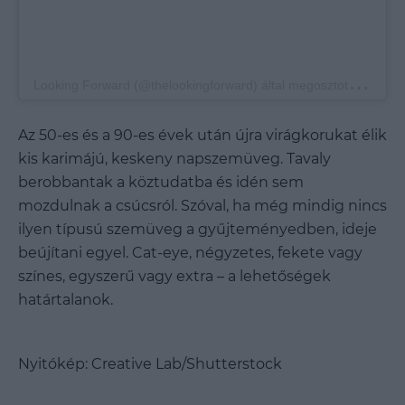
L
ooking Forward (@thelookingforward) által megosztott bejegyzés
Az 50-es és a 90-es évek után újra virágkorukat élik
kis karimájú, keskeny napszemüveg. Tavaly
berobbantak a köztudatba és idén sem
mozdulnak a csúcsról. Szóval, ha még mindig nincs
ilyen típusú szemüveg a gyűjteményedben, ideje
beújítani egyel. Cat-eye, négyzetes, fekete vagy
színes, egyszerű vagy extra – a lehetőségek
határtalanok.
Nyitókép: Creative Lab/Shutterstock