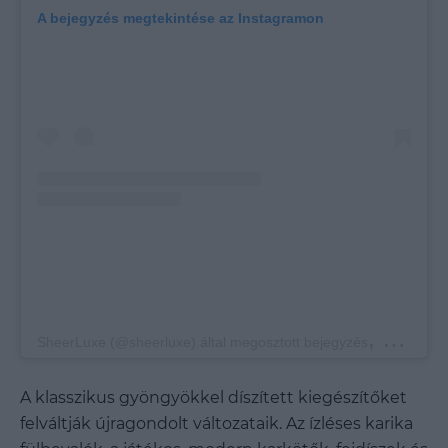
A bejegyzés megtekintése az Instagramon
,
SheerLuxe (@sheerluxe) által megosztott bejegyzés
Jan 30., 2
A klasszikus gyöngyökkel díszített kiegészítőket
felváltják újragondolt változataik. Az ízléses karika