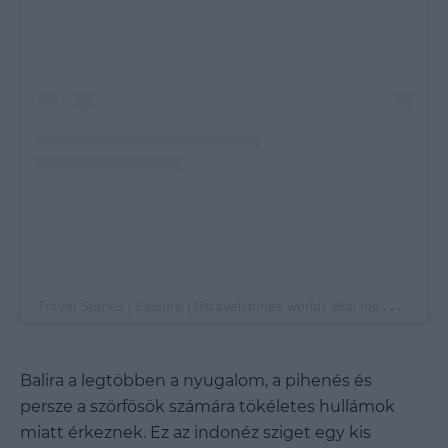
T
ravel Stories | Leisure (@travelstories.world) által megosztott bejegyzés
Balira a legtöbben a nyugalom, a pihenés és
persze a szörfösök számára tökéletes hullámok
miatt érkeznek. Ez az indonéz sziget egy kis