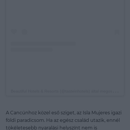
B
eautiful Hotels & Resorts (@tasteinhotels) által megosztott bejegyzés
A Cancúnhoz közel eső sziget, az Isla Mujeres igazi
földi paradicsom. Ha az egész család utazik, ennél
tökéletesebb nyaralási helyszínt nem is