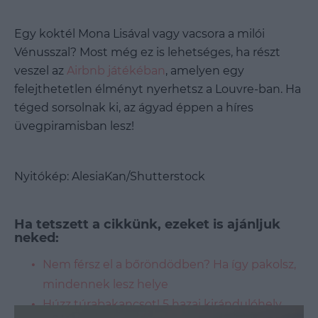
Egy koktél Mona Lisával vagy vacsora a milói
Vénusszal? Most még ez is lehetséges, ha részt
veszel az
Airbnb játékéban
, amelyen egy
felejthetetlen élményt nyerhetsz a Louvre-ban. Ha
téged sorsolnak ki, az ágyad éppen a híres
üvegpiramisban lesz!
Nyitókép: AlesiaKan/Shutterstock
Ha tetszett a cikkünk, ezeket is ajánljuk
neked:
Nem férsz el a bőröndödben? Ha így pakolsz,
mindennek lesz helye
Húzz túrabakancsot! 5 hazai kirándulóhely,