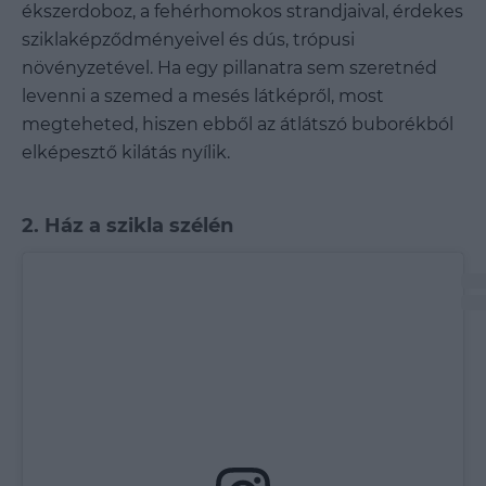
ékszerdoboz, a fehérhomokos strandjaival, érdekes
sziklaképződményeivel és dús, trópusi
növényzetével. Ha egy pillanatra sem szeretnéd
levenni a szemed a mesés látképről, most
megteheted, hiszen ebből az átlátszó buborékból
elképesztő kilátás nyílik.
2. Ház a szikla szélén