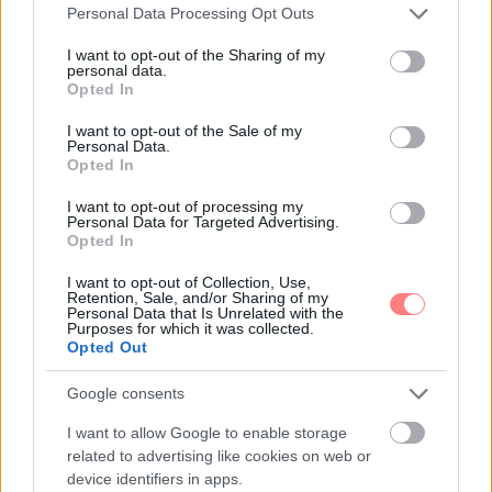
Please note that this website/app uses one or more Google
Personal Data Processing Opt Outs
services and may gather and store information including but
not limited to your visit or usage behaviour. You may click to
I want to opt-out of the Sharing of my
personal data.
grant or deny consent to Google and its third-party tags to
Opted In
use your data for below specified purposes in below Google
Emma
-
EGÉSZSÉG
consent section.
I want to opt-out of the Sale of my
Personal Data.
Air fryer receptek: ropogós falatok kevesebb
Opted In
macerával
I want to opt-out of processing my
Az air fryer gyors, praktikus és ropogós falatokat
Personal Data for Targeted Advertising.
varázsol kevesebb macerával. Mutatunk egyszerű
Opted In
recepteket, amelyek hétköznap este is könnyen
beleférnek.
I want to opt-out of Collection, Use,
Retention, Sale, and/or Sharing of my
Personal Data that Is Unrelated with the
Purposes for which it was collected.
Opted Out
Google consents
I want to allow Google to enable storage
related to advertising like cookies on web or
device identifiers in apps.