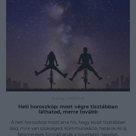
Emma
-
PSZICHÉ
Heti horoszkóp: most végre tisztábban
láthatod, merre tovább
A heti horoszkóp most arra hív, hogy kicsit tisztábban
lásd, mire van szükséged. Kommunikáció, határok és új
felismerések formálhatják a következő napokat.