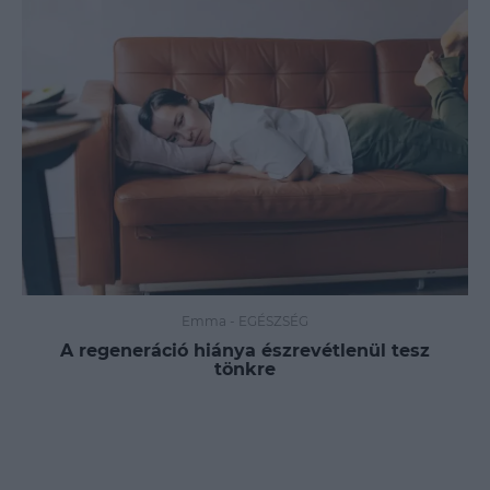
Emma
-
EGÉSZSÉG
A regeneráció hiánya észrevétlenül tesz
tönkre