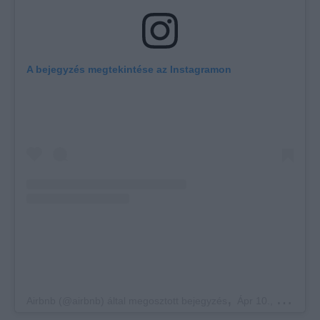
A bejegyzés megtekintése az Instagramon
,
Airbnb (@airbnb) által megosztott bejegyzés
Ápr 10., 2019, időpont: 8:43 (PDT időzóna szerint)