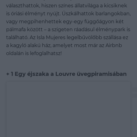
választhattok, hiszen színes állatvilága a kicsiknek
is óriási élményt nyújt. Úszkálhattok barlangokban,
vagy megpihenhettek egy-egy függőágyon két
pálmafa között
– a szigeten ráadásul élménypark is
található. Az Isla Mujeres legelbűvölőbb szállása ez
a kagyló alakú ház, amelyet most már az Airbnb
oldalán is lefoglalhatsz!
+ 1 Egy éjszaka a Louvre üvegpiramisában