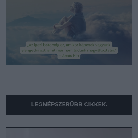
ahová akár ezen a hétvégén is ellátogathatsz!
Így pakolj, hogy minden beférjen a bőröndbe
– fotók
Loaded
:
Unmute
89.95%
LEGNÉPSZERŰBB CIKKEK: