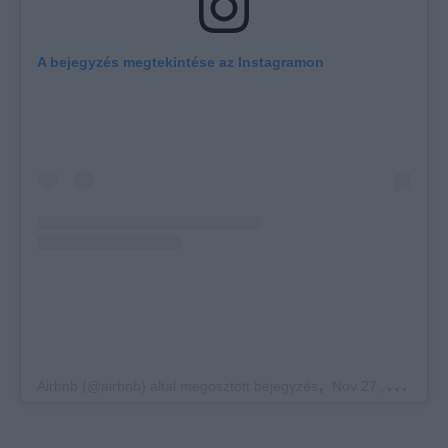
A bejegyzés megtekintése az Instagramon
,
Airbnb (@airbnb) által megosztott bejegyzés
Nov 27., 2017, időpont: 3:14 (PST időzóna szerint)