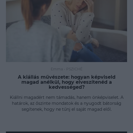
Emma
-
PSZICHÉ
A kiállás művészete: hogyan képviseld
magad anélkül, hogy elveszítenéd a
kedvességed?
Kiállni magadért nem támadás, hanem önképviselet. A
határok, az őszinte mondatok és a nyugodt bátorság
segítenek, hogy ne tűnj el saját magad elől.