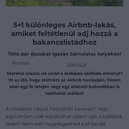
5+1 különleges Airbnb-lakás,
amiket feltétlenül adj hozzá a
bakancslistádhoz
Tölts pár éjszakát igazán bámulatos helyeken!
WooHoo
2019.04.21
Szeretsz utazni, de unod a szokásos szálloda-élményt?
Itt az idő, hogy szétnézz az Airbnb honlapján, hiszen
akár egy fa tetején vagy egy átlátszó buborékban is
találhatsz szállást!
A tökéletes nászút helyszínét keresed? Vagy
egyszerűen csak kipróbálnál valami újat a szállások
terén? Nem kell megelégedned a jól bevált