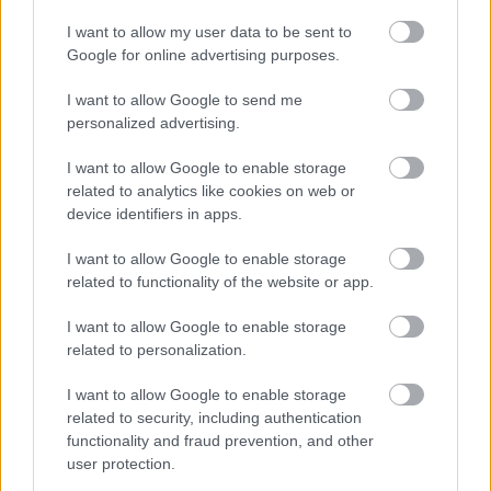
I want to allow my user data to be sent to
Google for online advertising purposes.
I want to allow Google to send me
personalized advertising.
I want to allow Google to enable storage
related to analytics like cookies on web or
device identifiers in apps.
Emma
-
FLOW&FUN
A fun faktor nyomában: így találd meg újra,
I want to allow Google to enable storage
mi okoz valódi örömöt
related to functionality of the website or app.
A valódi öröm nem mindig hasznos, látványos vagy
I want to allow Google to enable storage
megtervezett. Néha egy spontán program, egy régi
related to personalization.
hobbi vagy egy jó nevetés segít visszatalálni a fun
faktorhoz.
I want to allow Google to enable storage
related to security, including authentication
functionality and fraud prevention, and other
user protection.