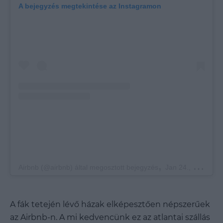
A bejegyzés megtekintése az Instagramon
,
Airbnb (@airbnb) által megosztott bejegyzés
Jan 24., 2017, időpont: 9:57 (PST időzóna szerint)
A fák tetején lévő házak elképesztően népszerűek
az Airbnb-n. A mi kedvencünk ez az atlantai szállás