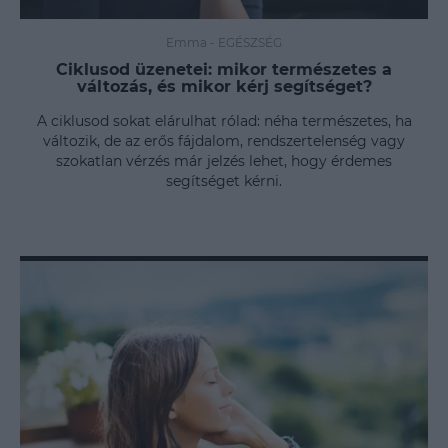
Emma
-
EGÉSZSÉG
Ciklusod üzenetei: mikor természetes a
változás, és mikor kérj segítséget?
A ciklusod sokat elárulhat rólad: néha természetes, ha
változik, de az erős fájdalom, rendszertelenség vagy
szokatlan vérzés már jelzés lehet, hogy érdemes
segítséget kérni.