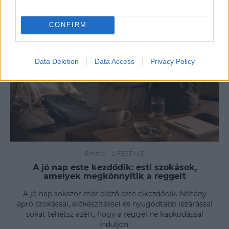
CONFIRM
Data Deletion
Data Access
Privacy Policy
Emma
-
LIFESTYLE
A jó nap este kezdődik: esti szokások,
amelyek megkönnyítik a reggelt
A jó nap sokszor már előző este elkezdődik. Néhány
apró szokással, előkészítéssel és nyugodtabb lezárással
sokat tehetsz azért, hogy a reggel ne kapkodással
induljon.