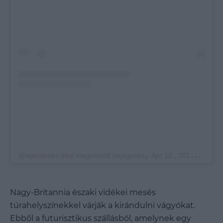
,
@epicsleeps által megosztott bejegyzés
Ápr 12., 2019, időpont: 4:32 (PDT időzóna szerint)
Nagy-Britannia északi vidékei mesés
túrahelyszínekkel várják a kirándulni vágyókat.
Ebből a futurisztikus szállásból, amelynek egy