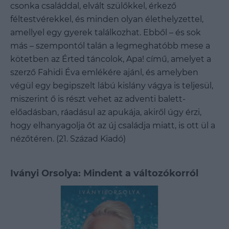
csonka családdal, elvált szülőkkel, érkező
féltestvérekkel, és minden olyan élethelyzettel,
amellyel egy gyerek találkozhat. Ebből – és sok
más – szempontól talán a legmeghatóbb mese a
kötetben az Érted táncolok, Apa! című, amelyet a
szerző Fahidi Éva emlékére ajánl, és amelyben
végül egy begipszelt lábú kislány vágya is teljesül,
miszerint ő is részt vehet az adventi balett-
előadásban, ráadásul az apukája, akiről úgy érzi,
hogy elhanyagolja őt az új családja miatt, is ott ül a
nézőtéren. (21. Század Kiadó)
Iványi Orsolya: Mindent a változókorról