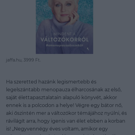
jaffa.hu, 3999 Ft.
Ha szeretted hazánk legismertebb és
legelszántabb menopauza élharcosának az első,
saját élettapasztalatain alapuló könyvét, akkor
ennek is a polcodon a helye! Végre egy bátor nő,
aki őszintén mer a változókor témájához nyúlni, és
rávilágít arra, hogy igenis van élet ebben a korban
is! „Negyvennégy éves voltam, amikor egy