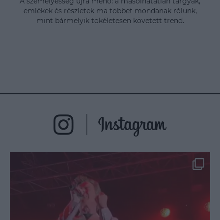
A személyesség újra menő: a másolhatatlan tárgyak,
emlékek és részletek ma többet mondanak rólunk,
mint bármelyik tökéletesen követett trend.