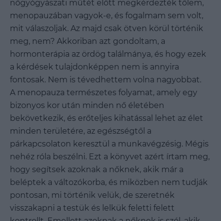
nőgyógyászati műtét előtt megkérdezték tőlem,
menopauzában vagyok-e, és fogalmam sem volt,
mit válaszoljak. Az majd csak ötven körül történik
meg, nem? Akkoriban azt gondoltam, a
hormonterápia az ördög találmánya, és hogy ezek
a kérdések tulajdonképpen nem is annyira
fontosak. Nem is tévedhettem volna nagyobbat.
A menopauza természetes folyamat, amely egy
bizonyos kor után minden nő életében
bekövetkezik, és erőteljes kihatással lehet az élet
minden területére, az egészségtől a
párkapcsolaton keresztül a munkavégzésig. Mégis
nehéz róla beszélni. Ezt a könyvet azért írtam meg,
hogy segítsek azoknak a nőknek, akik már a
beléptek a változókorba, és miközben nem tudják
pontosan, mi történik velük, de szeretnék
visszakapni a testük és lelkük feletti felett
kontrollt. Emellett azoknak a nőknek is szól, akik