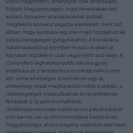
volna megismerni, amennyire csak lehetséges.
Először Magyarországon, majd Amerikában lett
kutató. Sohasem az elvárásoknak próbált
megfelelni, konokul végezte kísérleteit, mert hitt
abban, hogy kutatásai egyszer majd hozzájárulnak
súlyos betegségek gyógyításához. A bürokrácia
hatalmaskodóival szemben hosszú éveken át
folytatott küzdelem után végül eljött az ő ideje. A
Covid elleni leghatékonyabb vakcina gyors
előállítása az ő fantasztikus munkája nélkül nem
lett volna lehetséges. Eredményei egy az
emberiség sorsát meghatározó másik kutatást, a
rákbetegségek kialakulásának és terjedésének
feltárását is új szintre emelhetik.
Önéletrajza nemcsak tudományos pályafutásáról
szól: benne van az ellentmondásos kádári évek
Magyarországa, ahol a szegény családból származó,
tehetséges gyerekek mégiscsak lehetőséget