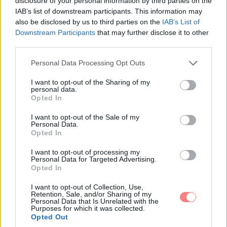
disclosure of your personal information by third parties on the
IAB’s list of downstream participants. This information may
stílust és kultúrát
also be disclosed by us to third parties on the
IAB’s List of
Downstream Participants
that may further disclose it to other
third parties.
Please note that this website/app uses one or more Google
Personal Data Processing Opt Outs
services and may gather and store information including but
not limited to your visit or usage behaviour. You may click to
I want to opt-out of the Sharing of my
personal data.
grant or deny consent to Google and its third-party tags to
Opted In
use your data for below specified purposes in below Google
consent section.
Loaded
:
Unmute
I want to opt-out of the Sale of my
89.95%
Personal Data.
Opted In
LEGNÉPSZERŰBB CIKKEK:
I want to opt-out of processing my
Personal Data for Targeted Advertising.
Opted In
I want to opt-out of Collection, Use,
Retention, Sale, and/or Sharing of my
Personal Data that Is Unrelated with the
Purposes for which it was collected.
Opted Out