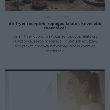
Emma
-
EGÉSZSÉG
Air fryer receptek: ropogós falatok kevesebb
macerával
Az air fryer gyors, praktikus és ropogós falatokat
varázsol kevesebb macerával. Mutatunk egyszerű
recepteket, amelyek hétköznap este is könnyen
beleférnek.