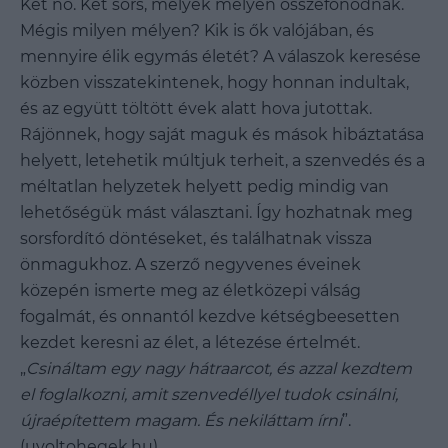
Két nő. Két sors, melyek mélyen összefonódnak.
Mégis milyen mélyen? Kik is ők valójában, és
mennyire élik egymás életét? A válaszok keresése
közben visszatekintenek, hogy honnan indultak,
és az együtt töltött évek alatt hova jutottak.
Rájönnek, hogy saját maguk és mások hibáztatása
helyett, letehetik múltjuk terheit, a szenvedés és a
méltatlan helyzetek helyett pedig mindig van
lehetőségük mást választani. Így hozhatnak meg
sorsfordító döntéseket, és találhatnak vissza
önmagukhoz. A szerző negyvenes éveinek
közepén ismerte meg az életközepi válság
fogalmát, és onnantól kezdve kétségbeesetten
kezdet keresni az élet, a létezése értelmét.
„
Csináltam egy nagy hátraarcot, és azzal kezdtem
el foglalkozni, amit szenvedéllyel tudok csinálni,
újraépítettem magam. És nekiláttam írni
”.
(uvoltohegek.hu)