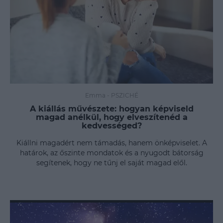
Emma
-
PSZICHÉ
A kiállás művészete: hogyan képviseld
magad anélkül, hogy elveszítenéd a
kedvességed?
Kiállni magadért nem támadás, hanem önképviselet. A
határok, az őszinte mondatok és a nyugodt bátorság
segítenek, hogy ne tűnj el saját magad elől.