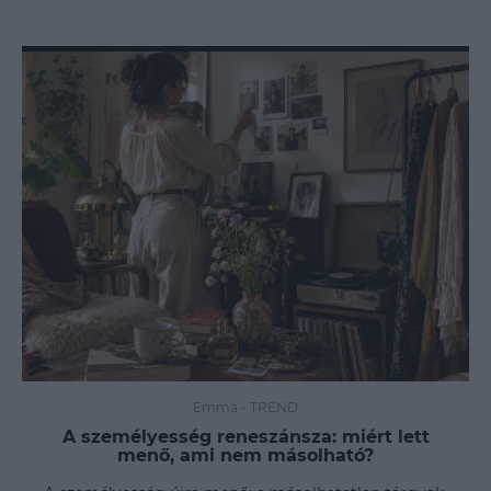
Emma
-
TREND
A személyesség reneszánsza: miért lett
menő, ami nem másolható?