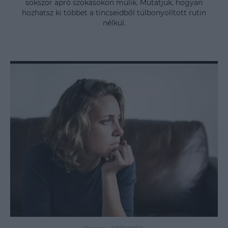
sokszor apró szokásokon múlik. Mutatjuk, hogyan
hozhatsz ki többet a tincseidből túlbonyolított rutin
nélkül.