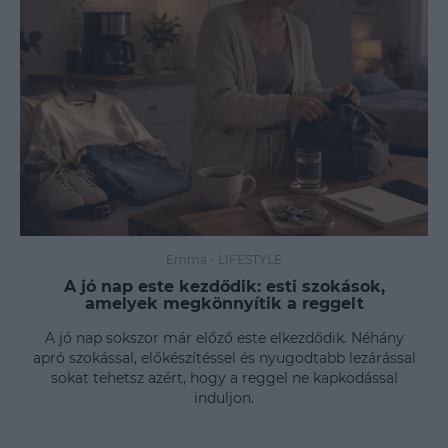
Emma
-
LIFESTYLE
A jó nap este kezdődik: esti szokások,
amelyek megkönnyítik a reggelt
A jó nap sokszor már előző este elkezdődik. Néhány
apró szokással, előkészítéssel és nyugodtabb lezárással
sokat tehetsz azért, hogy a reggel ne kapkodással
induljon.