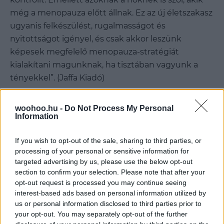
még a menopauza előtt állnak. Ez az új életszakasz
ugyanis felkészülést, rugalmasságot és
nyitottságot igényel, és csak akkor leszünk
képesek megfelelő menopauza-stratégiát
kialakítani magunknak, ha tisztában vagyunk a
tényekkel”. (Jaffa Kiadó)
woohoo.hu -
Do Not Process My Personal
Nyitókép: vladans/GettyImages
Information
If you wish to opt-out of the sale, sharing to third parties, or
Ha tetszett a cikkünk, ezeket is ajánljuk:
processing of your personal or sensitive information for
targeted advertising by us, please use the below opt-out
Britney kitálal: megdöbbentő részletek
section to confirm your selection. Please note that after your
derültek ki az énekesnő könyvéből
opt-out request is processed you may continue seeing
interest-based ads based on personal information utilized by
Stílusos olvasmányok: könyvajánló
us or personal information disclosed to third parties prior to
divatrajongóknak
your opt-out. You may separately opt-out of the further
5 kihagyhatatlan könyv, ha imádod az olasz