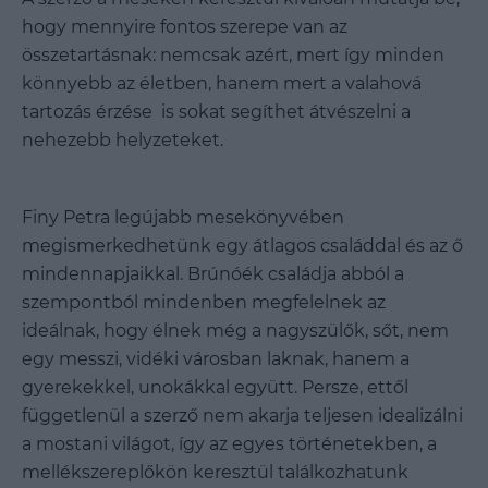
hogy mennyire fontos szerepe van az
összetartásnak: nemcsak azért, mert így minden
könnyebb az életben, hanem mert a valahová
tartozás érzése is sokat segíthet átvészelni a
nehezebb helyzeteket.
Finy Petra legújabb mesekönyvében
megismerkedhetünk egy átlagos családdal és az ő
mindennapjaikkal. Brúnóék családja abból a
szempontból mindenben megfelelnek az
ideálnak, hogy élnek még a nagyszülők, sőt, nem
egy messzi, vidéki városban laknak, hanem a
gyerekekkel, unokákkal együtt. Persze, ettől
függetlenül a szerző nem akarja teljesen idealizálni
a mostani világot, így az egyes történetekben, a
mellékszereplőkön keresztül találkozhatunk