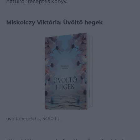
hátulról: receptes könyv…
Miskolczy Viktória: Üvöltő hegek
uvoltohegek.hu, 5490 Ft.