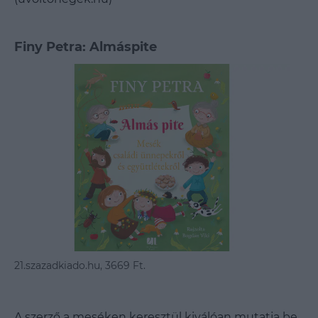
Finy Petra: Almáspite
21.szazadkiado.hu, 3669 Ft.
A szerző a meséken keresztül kiválóan mutatja be,