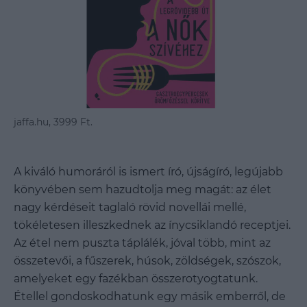
jaffa.hu, 3999 Ft.
A kiváló humoráról is ismert író, újságíró, legújabb
könyvében sem hazudtolja meg magát: az élet
nagy kérdéseit taglaló rövid novellái mellé,
tökéletesen illeszkednek az ínycsiklandó receptjei.
Az étel nem puszta táplálék, jóval több, mint az
összetevői, a fűszerek, húsok, zöldségek, szószok,
amelyeket egy fazékban összerotyogtatunk.
Étellel gondoskodhatunk egy másik emberről, de