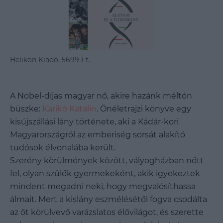
Helikon Kiadó, 5699 Ft.
A Nobel-díjas magyar nő, akire hazánk méltón
büszke:
Karikó Katalin
. Önéletrajzi könyve egy
kisújszállási lány története, aki a Kádár-kori
Magyarországról az emberiség sorsát alakító
tudósok élvonalába került.
Szerény körülmények között, vályogházban nőtt
fel, olyan szülők gyermekeként, akik igyekeztek
mindent megadni neki, hogy megvalósíthassa
álmait. Mert a kislány eszmélésétől fogva csodálta
az őt körülvevő varázslatos élővilágot, és szerette