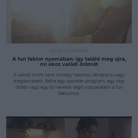
Emma
-
FLOW&FUN
A fun faktor nyomában: így találd meg újra,
mi okoz valódi örömöt
A valódi öröm nem mindig hasznos, látványos vagy
megtervezett. Néha egy spontán program, egy régi
hobbi vagy egy jó nevetés segít visszatalálni a fun
faktorhoz.