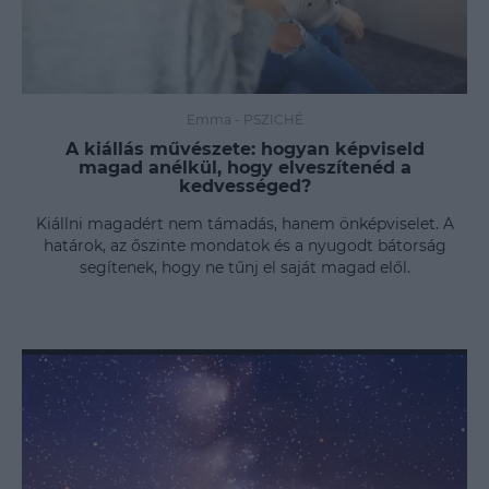
Emma
-
PSZICHÉ
A kiállás művészete: hogyan képviseld
magad anélkül, hogy elveszítenéd a
kedvességed?
Kiállni magadért nem támadás, hanem önképviselet. A
határok, az őszinte mondatok és a nyugodt bátorság
segítenek, hogy ne tűnj el saját magad elől.