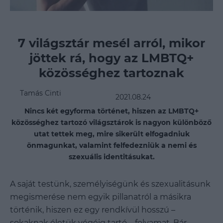
7 világsztár mesél arról, mikor
jöttek rá, hogy az LMBTQ+
közösséghez tartoznak
Tamás Cinti
2021.08.24
Nincs két egyforma történet, hiszen az LMBTQ+
közösséghez tartozó világsztárok is nagyon különböző
utat tettek meg, mire sikerült elfogadniuk
önmagunkat, valamint felfedezniük a nemi és
szexuális identitásukat.
A saját testünk, személyiségünk és szexualitásunk
megismerése nem egyik pillanatról a másikra
történik, hiszen ez egy rendkívül hosszú –
sokaknak életük végéig tartó – folyamat. B
ár