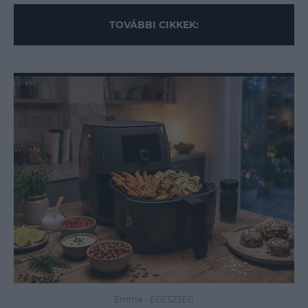
TOVÁBBI CIKKEK:
Emma
-
EGÉSZSÉG