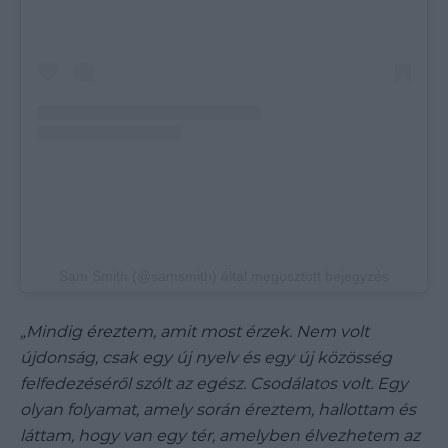
Sam Smith (@samsmith) által megosztott bejegyzés
„Mindig éreztem, amit most érzek.
Nem volt
újdonság, csak egy új nyelv és egy új közösség
felfedezéséről szólt az egész. Csodálatos volt. Egy
olyan folyamat, amely során éreztem, hallottam és
láttam, hogy van egy tér, amelyben élvezhetem az