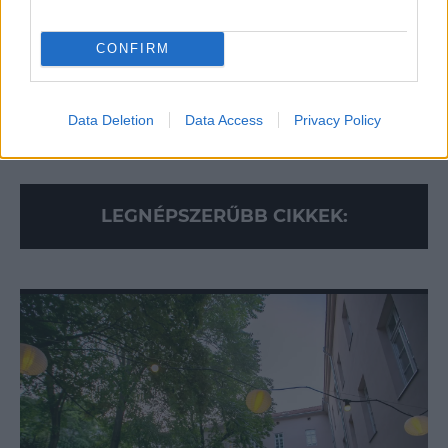
CONFIRM
Data Deletion
Data Access
Privacy Policy
Loaded
:
Unmute
90.79%
LEGNÉPSZERŰBB CIKKEK: