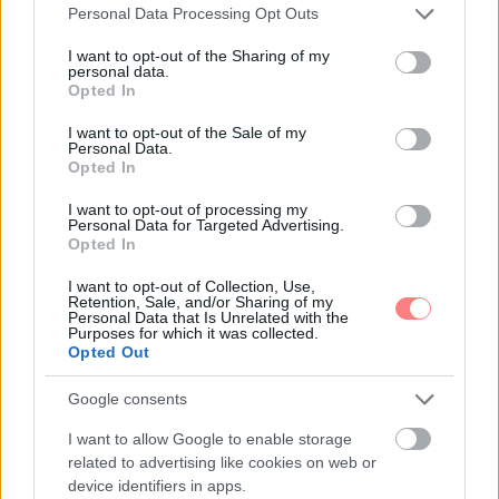
Please note that this website/app uses one or more Google
Personal Data Processing Opt Outs
services and may gather and store information including but
not limited to your visit or usage behaviour. You may click to
I want to opt-out of the Sharing of my
personal data.
grant or deny consent to Google and its third-party tags to
Opted In
use your data for below specified purposes in below Google
consent section.
I want to opt-out of the Sale of my
Personal Data.
Opted In
@elliotpage által megosztott bejegyzés
I want to opt-out of processing my
Personal Data for Targeted Advertising.
„Kisgyermekkoromban tudtam, hogy fiúnak
Opted In
születtem. Szerelmes leveleket írtam, és Jason
néven írtam alá. Egyszerűen nem tudtam
I want to opt-out of Collection, Use,
Retention, Sale, and/or Sharing of my
megérteni, amikor azt mondták: »Nem, nem vagy
Personal Data that Is Unrelated with the
Purposes for which it was collected.
az. Nem, nem lehetsz az, ha idősebb leszel« De
Opted Out
csak te érzed. Most végre újra elkezdtem azt érezni,
Google consents
hogy önmagam lehetek. Ez olyan szép és
rendkívüli, és bizonyos értelemben bánat is rejlik
I want to allow Google to enable storage
benne”
–
mondta
az
Eredet
és a
Juno
sztárja, aki
related to advertising like cookies on web or
device identifiers in apps.
2020 decemberében vallotta be a világnak, hogy