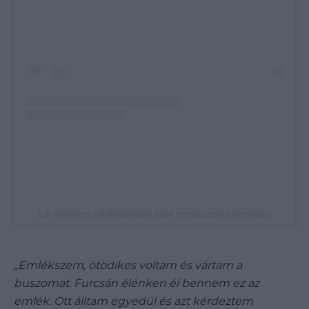
Lili Reinhart (@lilireinhart) által megosztott bejegyzés
„Emlékszem, ötödikes voltam és vártam a
buszomat. Furcsán élénken él bennem ez az
emlék. Ott álltam egyedül és azt kérdeztem