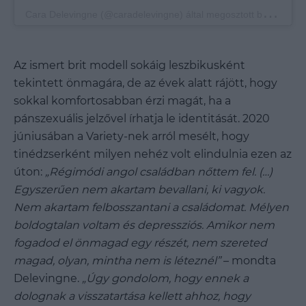
C
ara Delevingne (@caradelevingne) által megosztott bejegyzés
Az ismert brit modell sokáig leszbikusként
tekintett önmagára, de az évek alatt rájött, hogy
sokkal komfortosabban érzi magát, ha a
pánszexuális jelzővel írhatja le identitását. 2020
júniusában a Variety-nek arról mesélt, hogy
tinédzserként milyen nehéz volt elindulnia ezen az
úton:
„Régimódi angol családban nőttem fel. (…)
Egyszerűen nem akartam bevallani, ki vagyok.
Nem akartam felbosszantani a családomat. Mélyen
boldogtalan voltam és depressziós. Amikor nem
fogadod el önmagad egy részét, nem szereted
magad, olyan, mintha nem is léteznél”
– mondta
Delevingne.
„
Úgy gondolom, hogy ennek a
dolognak a visszatartása kellett ahhoz, hogy