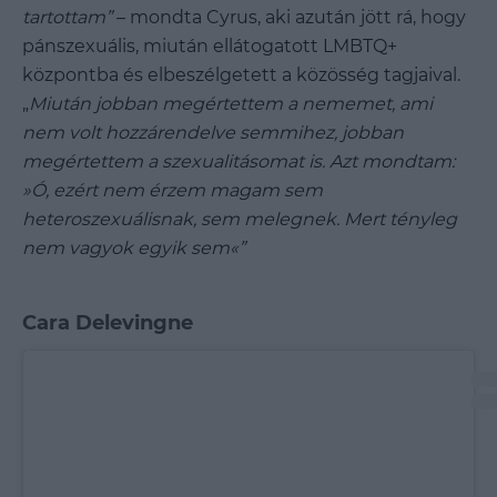
tartottam”
– mondta Cyrus, aki azután jött rá, hogy
pánszexuális, miután ellátogatott LMBTQ+
központba és elbeszélgetett a közösség tagjaival.
„
Miután jobban megértettem a nememet, ami
nem volt hozzárendelve semmihez, jobban
megértettem a szexualitásomat is. Azt mondtam:
»Ó, ezért nem érzem magam sem
heteroszexuálisnak, sem melegnek. Mert tényleg
nem vagyok egyik sem«”
Cara Delevingne