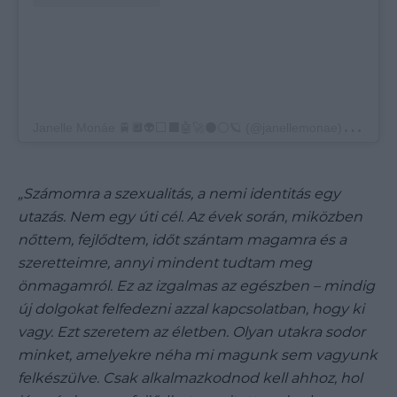
J
anelle Monáe 🚆🔲👽⬜️⬛️🤖🚀⚫️⚪️🪐 (@janellemonae) által megosztott bejegyzés
„Számomra a szexualitás, a nemi identitás egy
utazás. Nem egy úti cél. Az évek során, miközben
nőttem, fejlődtem, időt szántam magamra és a
szeretteimre, annyi mindent tudtam meg
önmagamról. Ez az izgalmas az egészben – mindig
új dolgokat felfedezni azzal kapcsolatban, hogy ki
vagy. Ezt szeretem az életben. Olyan utakra sodor
minket, amelyekre néha mi magunk sem vagyunk
felkészülve. Csak alkalmazkodnod kell ahhoz, hol