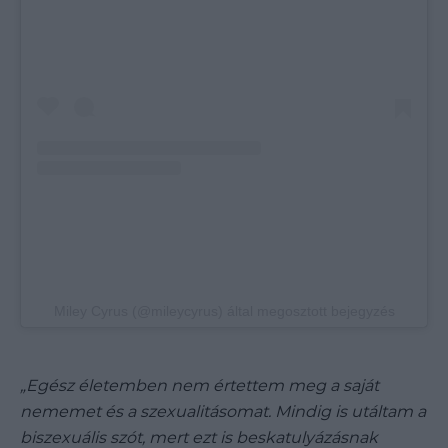
Miley Cyrus (@mileycyrus) által megosztott bejegyzés
„Egész életemben nem értettem meg a saját
nememet és a szexualitásomat.
Mindig is utáltam a
biszexuális szót, mert ezt is beskatulyázásnak