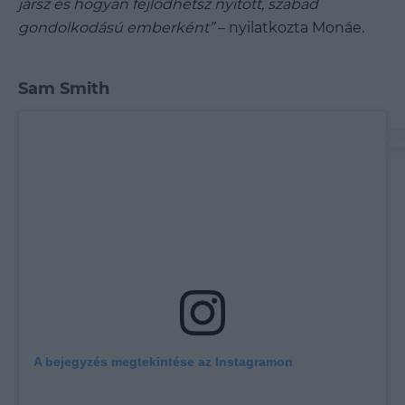
jársz és hogyan fejlődhetsz nyitott, szabad
gondolkodású emberként”
– nyilatkozta Monáe.
Sam Smith
A bejegyzés megtekintése az Instagramon