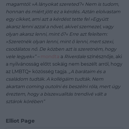
magamtól: »A lányokat szereted?« Nem is tudom,
honnan és miért jött ez a kérdés. Aztán elolvastam
egy cikket, ami azt a kérdést tette fel »Együtt
akarsz lenni azzal a nővel, akivel szemezel, vagy
olyan akarsz lenni, mint ő?« Erre azt feleltem:
»Szeretnék olyan lenni, mint ő lenni, mert szexi,
csodálatos nő. De közben azt is szeretném, hogy
vele legyek«” –
mondta
a
Riverdale
színésznője, aki
a nyilvánosság előtt sokáig nem beszélt arról, hogy
az LMBTQ+ közösség tagja.
„A barátaim és a
családom tudták. A kollégáim tudták. Nem
akartam coming outolni és beszélni róla, mert úgy
éreztem, hogy a biszexualitás trendivé vált a
sztárok körében”
Elliot Page