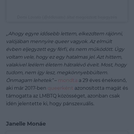
Demi Lovato (@ddlovato) által megosztott bejegyzés
„Ahogy egyre idősebb lettem, elkezdtem rájönni,
valójában mennyire queer vagyok. Az elmúlt
évben eljegyzett egy férfi, és nem működött. Úgy
voltam vele, hogy ez egy hatalmas jel. Azt hittem,
valakivel leélem életem hátralévő éveit. Most, hogy
tudom, nem így lesz, megkönnyebbültem.
Önmagam lehetek”
–
mondta
a 29 éves énekesnő,
aki már 2017-ben
queerként
azonosította magát és
támogatta az LMBTQ közösséget, azonban csak
idén jelentette ki, hogy pánszexuális.
Janelle Monáe