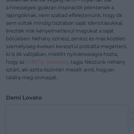
a
hírességek
gyakran inspirációt jelentenek a
rajongóknak, nem szabad elfelejtenünk, hogy ők
sem voltak mindig tisztában saját identitásukkal,
érezték már kényelmetlenül magukat a saját
bőrükben. Néhány színész, zenész és más közéleti
személyiség éveken keresztül próbálta megérteni,
ki is ők valójában, mielőtt nyilvánosságra hozta,
hogy az
LMBTQ+ közösség
tagja. Nézzünk néhány
sztárt, aki azóta őszintén mesélt arról, hogyan
találta meg önmagát.
Demi Lovato