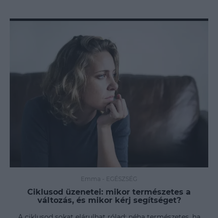
Emma
-
EGÉSZSÉG
Ciklusod üzenetei: mikor természetes a
változás, és mikor kérj segítséget?
A ciklusod sokat elárulhat rólad: néha természetes, ha