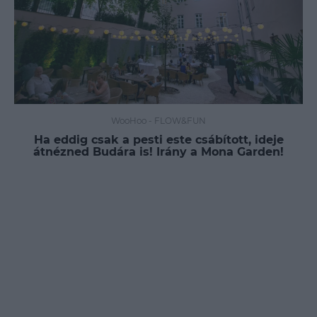
WooHoo
-
FLOW&FUN
Ha eddig csak a pesti este csábított, ideje
átnézned Budára is! Irány a Mona Garden!