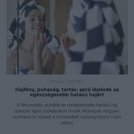
Emma
-
SZÉPSÉG
Hajfény, puhaság, tartás: apró lépések az
egészségesebb hatású hajért
A fényesebb, puhább és rendezettebb hatású haj
sokszor apró szokásokon múlik. Mutatjuk, hogyan
hozhatsz ki többet a tincseidből túlbonyolított rutin
nélkül.