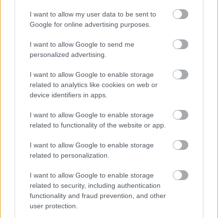
transznemű
.
I want to allow my user data to be sent to
Google for online advertising purposes.
Forrás:
Elite Daily
I want to allow Google to send me
personalized advertising.
Nyitókép: @elliotpage/Instagram
I want to allow Google to enable storage
related to analytics like cookies on web or
Ha tetszett a cikkünk, ezeket is ajánljuk:
device identifiers in apps.
„Transznemű vagyok” – Az Eredet sztárja,
I want to allow Google to enable storage
Ellen Page bejelentette, hogy Elliotként éli
related to functionality of the website or app.
tovább az életét
I want to allow Google to enable storage
Ez a fotósorozat bemutatja, milyen is a
related to personalization.
szivárványcsaládok élete
Miért ne lehetne Meseország mindenkié?
I want to allow Google to enable storage
related to security, including authentication
functionality and fraud prevention, and other
user protection.