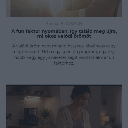
Emma
-
FLOW&FUN
A fun faktor nyomában: így találd meg újra,
mi okoz valódi örömöt
A valódi öröm nem mindig hasznos, látványos vagy
megtervezett. Néha egy spontán program, egy régi
hobbi vagy egy jó nevetés segít visszatalálni a fun
faktorhoz.