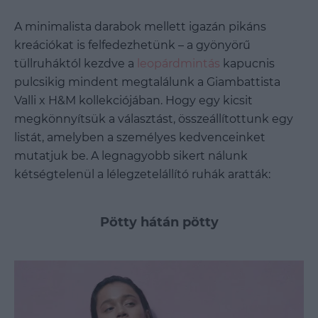
A minimalista darabok mellett igazán pikáns
kreációkat is felfedezhetünk – a gyönyörű
tüllruháktól kezdve a
leopárdmintás
kapucnis
pulcsikig mindent megtalálunk a Giambattista
Valli x H&M kollekciójában. Hogy egy kicsit
megkönnyítsük a választást, összeállítottunk egy
listát, amelyben a személyes kedvenceinket
mutatjuk be. A legnagyobb sikert nálunk
kétségtelenül a lélegzetelállító ruhák aratták:
Pötty hátán pötty