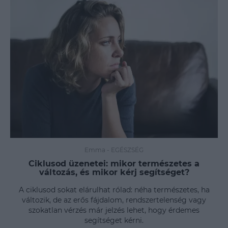
Emma
-
EGÉSZSÉG
Ciklusod üzenetei: mikor természetes a
változás, és mikor kérj segítséget?
A ciklusod sokat elárulhat rólad: néha természetes, ha
változik, de az erős fájdalom, rendszertelenség vagy
szokatlan vérzés már jelzés lehet, hogy érdemes
segítséget kérni.