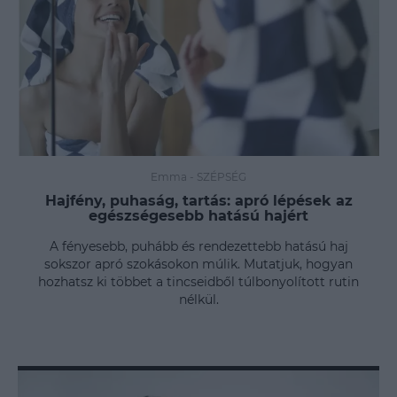
Emma
-
SZÉPSÉG
Hajfény, puhaság, tartás: apró lépések az
egészségesebb hatású hajért
A fényesebb, puhább és rendezettebb hatású haj
sokszor apró szokásokon múlik. Mutatjuk, hogyan
hozhatsz ki többet a tincseidből túlbonyolított rutin
nélkül.