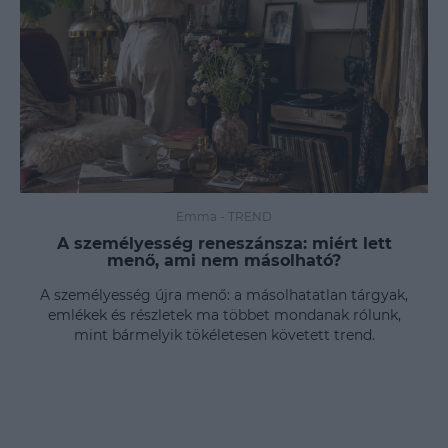
Emma
-
TREND
A személyesség reneszánsza: miért lett
menő, ami nem másolható?
A személyesség újra menő: a másolhatatlan tárgyak,
emlékek és részletek ma többet mondanak rólunk,
mint bármelyik tökéletesen követett trend.