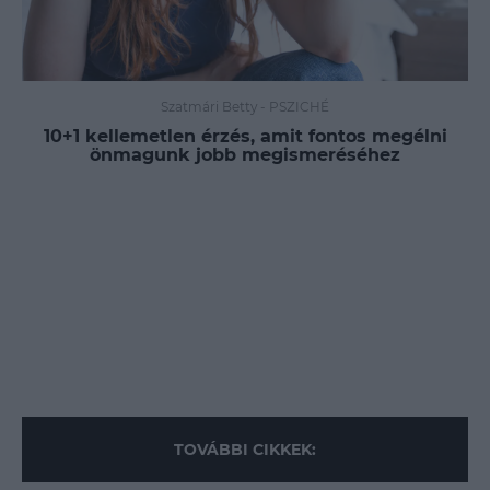
Szatmári Betty
-
PSZICHÉ
10+1 kellemetlen érzés, amit fontos megélni
önmagunk jobb megismeréséhez
TOVÁBBI CIKKEK: