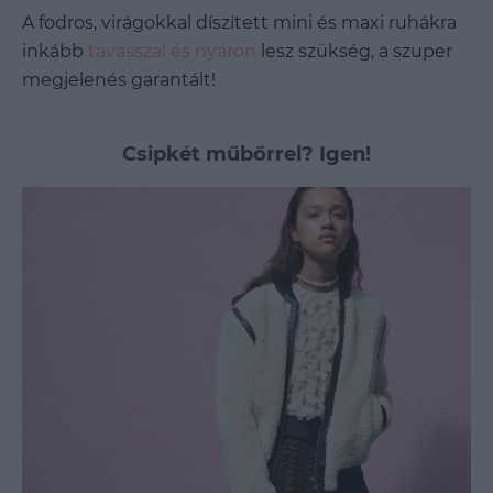
A fodros, virágokkal díszített mini és maxi ruhákra
inkább
tavasszal és nyáron
lesz szükség, a szuper
megjelenés garantált!
Csipkét műbőrrel? Igen!