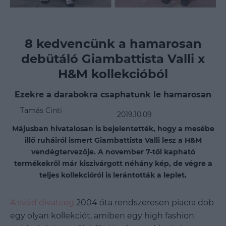
8 kedvencünk a hamarosan
debütáló Giambattista Valli x
H&M kollekcióból
Ezekre a darabokra csaphatunk le hamarosan
Tamás Cinti
2019.10.09
Májusban hivatalosan is bejelentették, hogy a mesébe
illő ruháiról ismert Giambattista Valli lesz a H&M
vendégtervezője. A november 7-től kapható
termékekről már kiszivárgott néhány kép, de végre a
teljes kollekcióról is lerántották a leplet.
A svéd divatcég
2004 óta rendszeresen piacra dob
egy olyan kollekciót, amiben egy high fashion