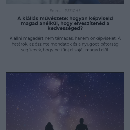
Emma
-
PSZICHÉ
A kiállás művészete: hogyan képviseld
magad anélkül, hogy elveszítenéd a
kedvességed?
Kiállni magadért nem támadás, hanem önképviselet. A
határok, az őszinte mondatok és a nyugodt bátorság
segítenek, hogy ne tűnj el saját magad elől.