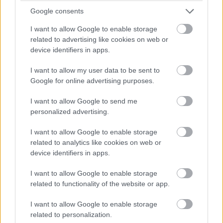
Google consents
Nyitókép: H&M
I want to allow Google to enable storage
related to advertising like cookies on web or
device identifiers in apps.
Ha tetszett a cikkünk, ezeket is ajánljuk
neked:
I want to allow my user data to be sent to
Google for online advertising purposes.
7 trend, ami 2020 tavaszán hódítani fog
I want to allow Google to send me
Stella McCartney a klímaváltozás krízisére
personalized advertising.
hívja fel a figyelmet legújabb kampányában
A H&M időszakosan betiltja a Brazíliából
I want to allow Google to enable storage
related to analytics like cookies on web or
származó bőr importálását
device identifiers in apps.
I want to allow Google to enable storage
related to functionality of the website or app.
I want to allow Google to enable storage
related to personalization.