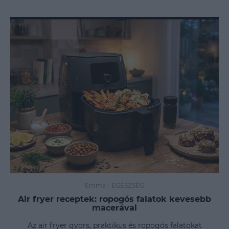
Emma
-
EGÉSZSÉG
Air fryer receptek: ropogós falatok kevesebb
macerával
Az air fryer gyors, praktikus és ropogós falatokat