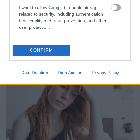
I want to allow Google to enable storage
related to security, including authentication
functionality and fraud prevention, and other
Loaded
:
Unmute
90.79%
user protection.
LEGNÉPSZERŰBB CIKKEK:
CONFIRM
Data Deletion
Data Access
Privacy Policy