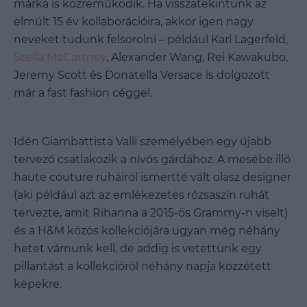
márka is közreműködik. Ha visszatekintünk az
elmúlt 15 év kollaborációira, akkor igen nagy
neveket tudunk felsorolni – például Karl Lagerfeld,
Stella McCartney
, Alexander Wang, Rei Kawakubo,
Jeremy Scott és Donatella Versace is dolgozott
már a fast fashion céggel.
Idén Giambattista Valli személyében egy újabb
tervező csatlakozik a nívós gárdához. A mesébe illő
haute couture ruháiról ismertté vált olasz designer
(aki például azt az emlékezetes rózsaszín ruhát
tervezte, amit Rihanna a 2015-ös Grammy-n viselt)
és a H&M közös kollekciójára ugyan még néhány
hetet várnunk kell, de addig is vetettünk egy
pillantást a kollekcióról néhány napja közzétett
képekre.