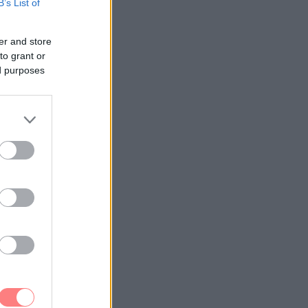
B’s List of
er and store
to grant or
ed purposes