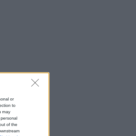
sonal or
ection to
ou may
 personal
out of the
 downstream