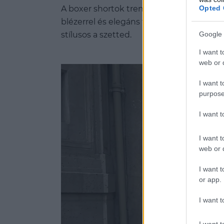
Opted 
A boxer shortok trendje sokkal sokoldalú
blézerrel és elegáns törpesarkú cipővel
stílusos a szetted.
Google 
I want t
web or d
I want t
purpose
I want 
I want t
web or d
I want t
or app.
I want t
I want t