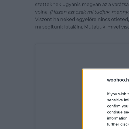
szetteknek ugyanis megvan az a varázsa,
volna.
(Hiszen azt csak mi tudjuk, mennyi 
Viszont ha neked egyelőre nincs ötleted
mi segítünk kitalálni. Mutatjuk, mivel v
woohoo.h
If you wish 
sensitive in
confirm you
continue se
information 
further disc