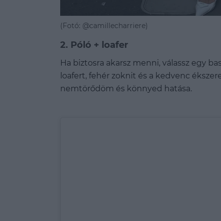
(Fotó: @camillecharriere)
2. Póló + loafer
Ha biztosra akarsz menni, válassz egy bas
loafert, fehér zoknit és a kedvenc éksze
nemtörődöm és könnyed hatása.