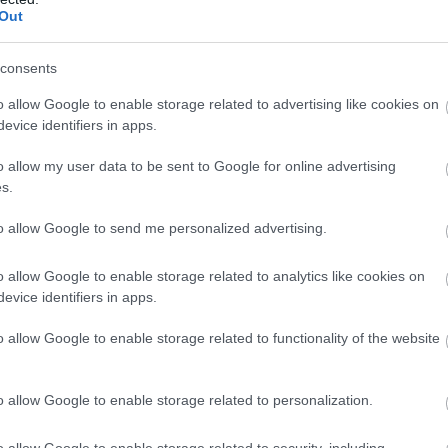
Out
bb, mint azt gondolnánk. Párosítsd őket egy laza
 – ezekkel kombinálva egyszerre lesz kényelmes és
consents
o allow Google to enable storage related to advertising like cookies on
evice identifiers in apps.
o allow my user data to be sent to Google for online advertising
s.
to allow Google to send me personalized advertising.
o allow Google to enable storage related to analytics like cookies on
evice identifiers in apps.
o allow Google to enable storage related to functionality of the website
o allow Google to enable storage related to personalization.
o allow Google to enable storage related to security, including