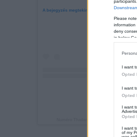
participants
Downstream 
A bejegyzés megtekintése az Instagramon
Please note
information 
deny consent
in below Go
Persona
I want t
Opted 
I want t
Opted 
I want 
Advertis
Opted 
Numéro Thailand (@numero_thailand) ált
I want t
of my P
was col