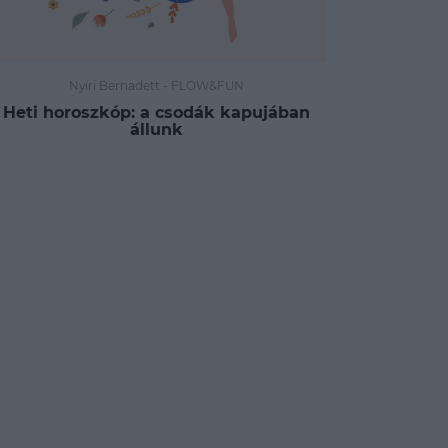
Nyíri Bernadett
-
FLOW&FUN
Heti horoszkóp: a csodák kapujában
állunk