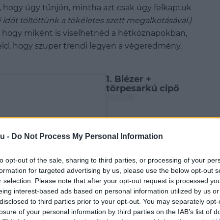
 hogy úgy tűnjön, mintha azt csak úgy felkaptuk
időt töltöttünk a tökéletes szett megalkotásával.)
, hogy miként is viselhetnéd a hétköznapokban,
iseld, hogy szuper trendi legyen a végeredmény.
1. Blézer +
törpesarkú cipő
u -
Do Not Process My Personal Information
to opt-out of the sale, sharing to third parties, or processing of your per
formation for targeted advertising by us, please use the below opt-out s
r selection. Please note that after your opt-out request is processed y
eing interest-based ads based on personal information utilized by us or
disclosed to third parties prior to your opt-out. You may separately opt-
losure of your personal information by third parties on the IAB’s list of