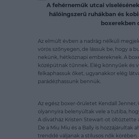
A fehérneműk utcai viselésének
hálóingszerű ruhákban és kob
boxerekben d
Az elmúlt évben a nadrág nélküli megjele
vörös szőnyegen, de lássuk be, hogy a b
nekünk, hétköznapi embereknek. A boxer
középútnak tűnnek. Elég könnyűek és vi
felkaphassuk őket, ugyanakkor elég látv
parádézhassunk bennük.
Az egész boxer-őrületet Kendall Jenner, O
olyannyira belenyúltak vele a tutiba, hog
A divatház Kristen Stewart-ot öltöztett
De a Miu Miu és a Bally is hozzájárultak 
trenddé váljanak a stílusos nők körében.