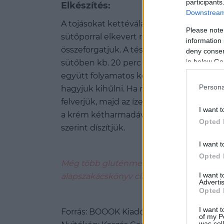
participants
Elkészítés:
Downstream 
A tojásokat kettéválasztjuk. A fehérjét ha
Please note
sütőporral elkevert rizslisztet hozzákeve
information 
összeforgatjuk. A tésztát vajjal kikent, ri
deny consent
in below Go
sütőben kb. 20 perc alatt megsütjük. A 
együtt folyamatos keverés mellett a te
Persona
hagyjuk kihűlni. Ha nem elég édes, még 
felverjük, majd az ízesített pudinggal ös
I want t
a krém kétharmadával megtöltjük, majd a 
Opted 
szerint díszítjük.
I want t
Opted 
Még több gluténmentes receptet találsz 
I want 
alapszakácskönyv című könyvében.
Advertis
Opted 
I want t
Forrás: BOOOK Kiadó
of my P
was col