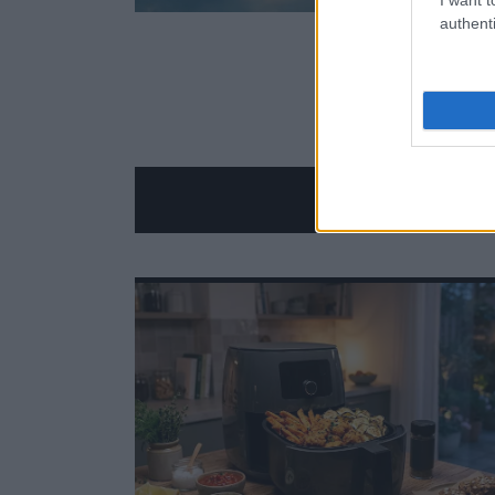
Unmute
90.58%
authenti