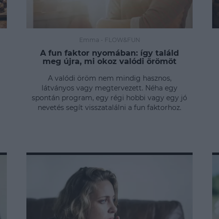
Emma
-
FLOW&FUN
A fun faktor nyomában: így találd
meg újra, mi okoz valódi örömöt
A valódi öröm nem mindig hasznos,
látványos vagy megtervezett. Néha egy
spontán program, egy régi hobbi vagy egy jó
nevetés segít visszatalálni a fun faktorhoz.