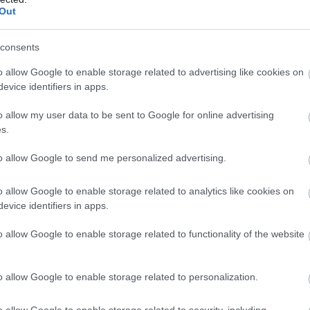
Out
nljuk:
consents
o allow Google to enable storage related to advertising like cookies on
utatós forró csokitál a legújabb gasztrotrend
evice identifiers in apps.
 hozzávalóból: így készül a vegán csokimousse
rlati nehézséget jelent, lelki vetülete is van a
o allow my user data to be sent to Google for online advertising
s.
” – Interjú Kiss Dórival
to allow Google to send me personalized advertising.
o allow Google to enable storage related to analytics like cookies on
evice identifiers in apps.
o allow Google to enable storage related to functionality of the website
o allow Google to enable storage related to personalization.
o allow Google to enable storage related to security, including