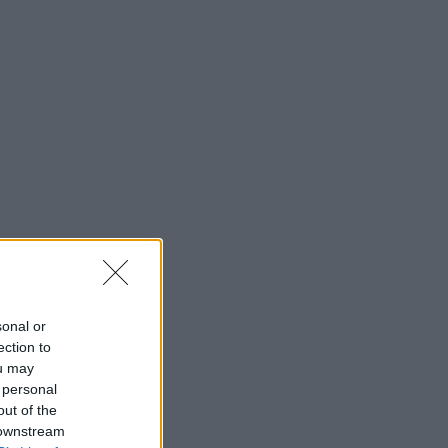
sonal or
ection to
ou may
 personal
out of the
 downstream