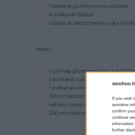
1 kiskanál gluténmentes sütőpor
4 evőkanál rizsliszt
rizsliszt és laktózmentes vaj a for
Krém:
1 csomag gluténmentes csokoládé
3 evőkanál cukor
woohoo.h
1 evőkanál cukrozatlan kakaópor
300 ml laktózmentes tej
If you wish 
néhány csepp rumaroma
sensitive in
confirm you
200 ml növényi habtejszín
continue se
information 
further disc