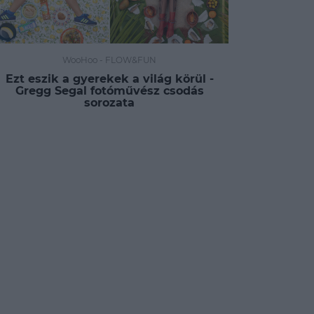
WooHoo
-
FLOW&FUN
Ezt eszik a gyerekek a világ körül -
Gregg Segal fotóművész csodás
sorozata