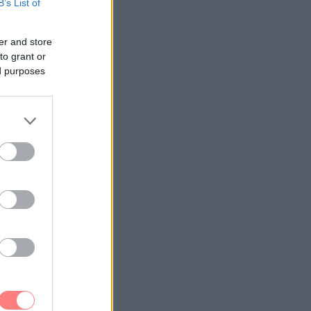
B’s List of
er and store
to grant or
ed purposes