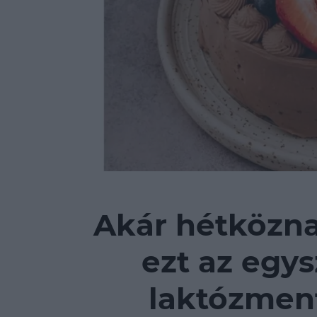
Akár hétközna
ezt az egys
laktózment