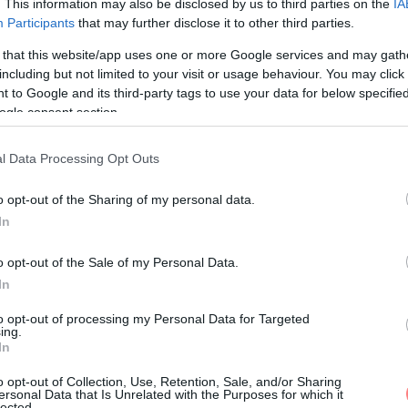
. This information may also be disclosed by us to third parties on the
IA
Participants
that may further disclose it to other third parties.
bbá verjük, a sárgáját a cukorral kihabosítjuk. A
 that this website/app uses one or more Google services and may gath
rjük, majd a tojásfehérjével óvatosan
including but not limited to your visit or usage behaviour. You may click 
zsliszttel szórt tortaformába tesszük, majd 175 fokos
 to Google and its third-party tags to use your data for below specifi
ogle consent section.
krémhez a pudingport a cukorral és a kakaóporral
jben megfőzzük. A rumaromát belecsepegtetjük, és
l Data Processing Opt Outs
egy kevés porcukrot hozzáadhatunk. A tejszínt
szedolgozzuk. A kihűlt piskótalapot 3 részre vágjuk,
o opt-out of the Sharing of my personal data.
maradékkal a tortát kívülről is bevonjuk. Tetszés
In
o opt-out of the Sale of my Personal Data.
In
Kiss Dóri: Glutén- és laktózmentes
to opt-out of processing my Personal Data for Targeted
ing.
In
o opt-out of Collection, Use, Retention, Sale, and/or Sharing
ersonal Data that Is Unrelated with the Purposes for which it
lected.