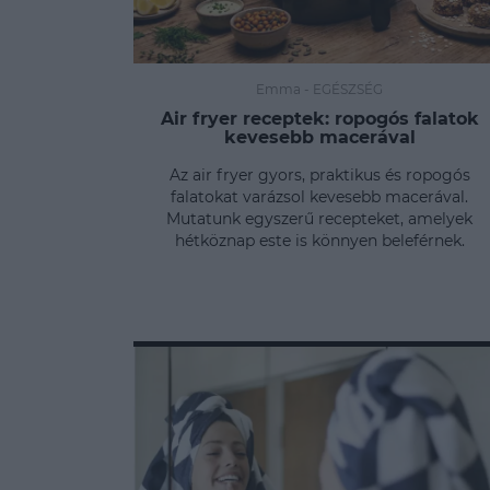
Emma
-
EGÉSZSÉG
Air fryer receptek: ropogós falatok
kevesebb macerával
Az air fryer gyors, praktikus és ropogós
falatokat varázsol kevesebb macerával.
Mutatunk egyszerű recepteket, amelyek
hétköznap este is könnyen beleférnek.