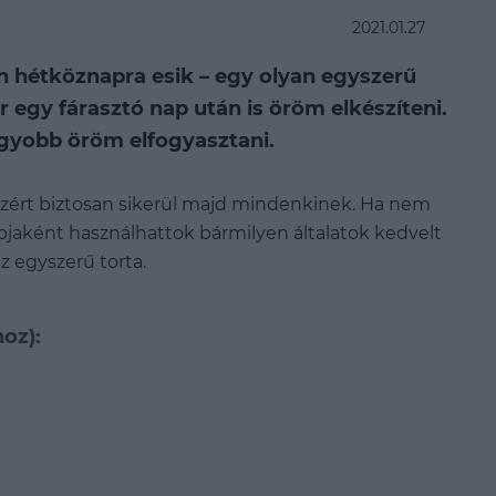
2021.01.27
én hétköznapra esik – egy olyan egyszerű
 egy fárasztó nap után is öröm elkészíteni.
gyobb öröm elfogyasztani.
zért biztosan sikerül majd mindenkinek. Ha nem
lapjaként használhattok bármilyen általatok kedvelt
z egyszerű torta.
oz):