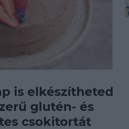
p is elkészítheted
zerű glutén- és
es csokitortát