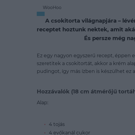
WooHoo
A csokitorta világnapjára – lév
receptet hoztunk nektek, amit akár
És persze még na
Ez egy nagyon egyszerű recept, éppen e
szeretitek a csokitortát, akkor a krém a
pudingot, így más ízben is készülhet ez a
Hozzávalók (18 cm átmérőjű tortáh
Alap:
4 tojás
4 evőkanál cukor