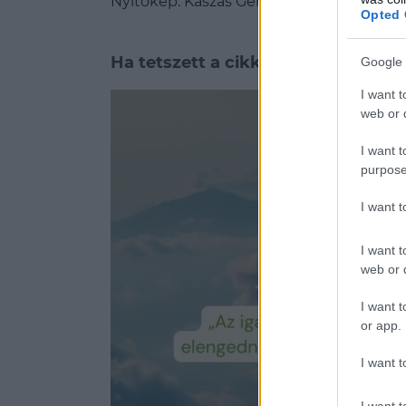
Nyitókép: Kaszás Gergely | BOOOK Kiadó
Opted 
Ha tetszett a cikkünk, ezeket is ajá
Google 
I want t
Színtiszta endorfin löket! M
web or d
Egy falat mennyország csupán 4
„A gluténmentesség nemcsak gyako
I want t
purpose
diétának
I want 
I want t
web or d
I want t
or app.
I want t
I want t
Loaded
: