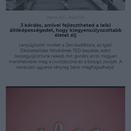
Barna Bori
-
PSZICHÉ
3 kérdés, amivel fejlesztheted a lelki
állóképességedet, hogy kiegyensúlyozottabb
életet élj
Lenyűgözött minket a Zen buddhista, az Igazi
Elköteleződés Nővérének TED beszéde, ezért
összegyűjtöttünk neked, mit gondol arról, hogyan
menthetnénk meg a civilizációnk és a bolygó jövőjét. A
tanácsait ugyanis tényleg bárki megfogadhatja!