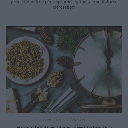
jelenlétet is. Íme pár tipp, ami segíthet a mindfulness
elérésében!
Barna Bori
-
FLOW&FUN
Furcsa, bizarr és vicces újévi babonák a