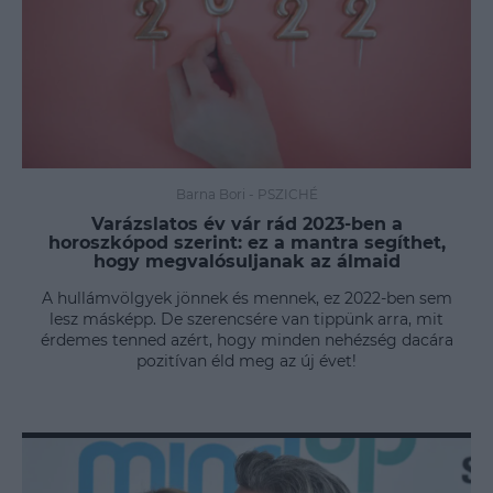
Barna Bori
-
PSZICHÉ
Varázslatos év vár rád 2023-ben a
horoszkópod szerint: ez a mantra segíthet,
hogy megvalósuljanak az álmaid
A hullámvölgyek jönnek és mennek, ez 2022-ben sem
lesz másképp. De szerencsére van tippünk arra, mit
érdemes tenned azért, hogy minden nehézség dacára
pozitívan éld meg az új évet!