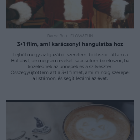
Barna Bori
-
FLOW&FUN
3+1 film, ami karácsonyi hangulatba hoz
Fejből megy az Igazából szerelem, többször láttam a
Holidayt, de mégsem ezeket kapcsolom be először, ha
közelednek az ünnepek és a szilveszter.
Összegyűjtöttem azt a 3+1 filmet, ami mindig szerepel
a listámon, és segít lezárni az évet.