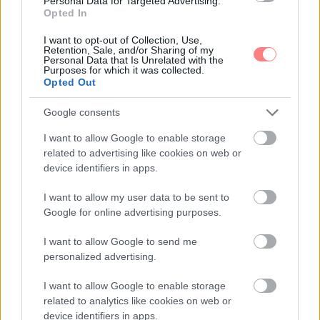
Personal Data for Targeted Advertising.
egyáltalán nem mindegy, hogy melyiket nézed meg
Opted In
decemberben, hiszen csak attól válik igazán
varázslatossá a hangulatod az év legszebb napjaira,
I want to opt-out of Collection, Use,
ami tökéletesen passzol a személyiségedhez.
Retention, Sale, and/or Sharing of my
Personal Data that Is Unrelated with the
Purposes for which it was collected.
Opted Out
Google consents
I want to allow Google to enable storage
related to advertising like cookies on web or
device identifiers in apps.
I want to allow my user data to be sent to
Google for online advertising purposes.
I want to allow Google to send me
personalized advertising.
I want to allow Google to enable storage
related to analytics like cookies on web or
device identifiers in apps.