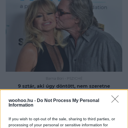
Barna Bori
-
PSZICHÉ
9 sztár, aki úgy döntött, nem szeretne
megházasodni
woohoo.hu -
Do Not Process My Personal
Mindannyian máshogyan képzeljük el a
Information
tündérmesénket: vannak, akik házasságra vágynak,
mások pedig úgy érzik, nincs szükségük egy papírra a
boldogságukhoz. Összegyűjtöttünk néhányat azon
If you wish to opt-out of the sale, sharing to third parties, or
hírességek közül, akik a második tábort erősítik.
processing of your personal or sensitive information for