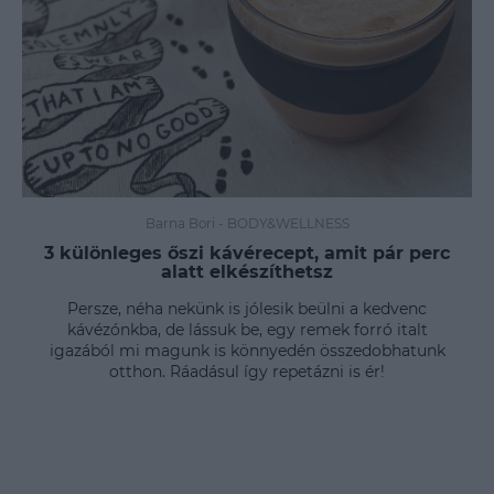
Barna Bori
-
BODY&WELLNESS
3 különleges őszi kávérecept, amit pár perc
alatt elkészíthetsz
Persze, néha nekünk is jólesik beülni a kedvenc
kávézónkba, de lássuk be, egy remek forró italt
igazából mi magunk is könnyedén összedobhatunk
otthon. Ráadásul így repetázni is ér!