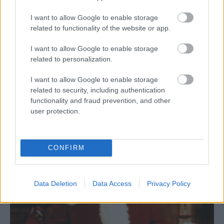
Barna Bori
-
BODY&WELLNESS
I want to allow Google to enable storage
3+1 narancsos recept, amit ki kell próbálnod
related to functionality of the website or app.
karácsonykor
A narancs az egyik legnépszerűbb téli gyümölcs, hiszen
I want to allow Google to enable storage
amellett, hogy finom, a magas C-vitamin tartalma
related to personalization.
miatt nagyon egészséges is. Szóval összegyűjtöttünk
neked 3+1 receptet, amit érdemes felvenned az ünnepi
I want to allow Google to enable storage
menübe.
related to security, including authentication
functionality and fraud prevention, and other
user protection.
CONFIRM
Data Deletion
Data Access
Privacy Policy