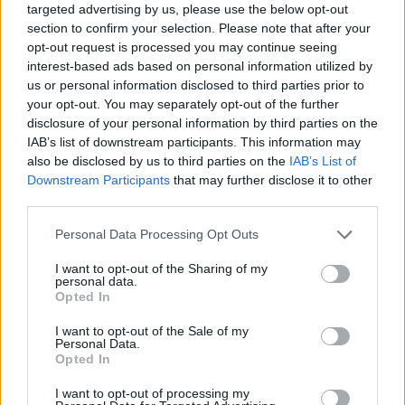
targeted advertising by us, please use the below opt-out
section to confirm your selection. Please note that after your
opt-out request is processed you may continue seeing
interest-based ads based on personal information utilized by
us or personal information disclosed to third parties prior to
your opt-out. You may separately opt-out of the further
disclosure of your personal information by third parties on the
IAB’s list of downstream participants. This information may
also be disclosed by us to third parties on the
IAB’s List of
Downstream Participants
that may further disclose it to other
third parties.
Please note that this website/app uses one or more Google
Personal Data Processing Opt Outs
services and may gather and store information including but
not limited to your visit or usage behaviour. You may click to
I want to opt-out of the Sharing of my
personal data.
grant or deny consent to Google and its third-party tags to
Opted In
use your data for below specified purposes in below Google
consent section.
I want to opt-out of the Sale of my
Barna Bori
-
FLOW&FUN
Personal Data.
Opted In
Ez a karácsonyi filmed a horoszkópod szerint
Bár évről évre egyre bővül az ünnepi mozik kínálata,
I want to opt-out of processing my