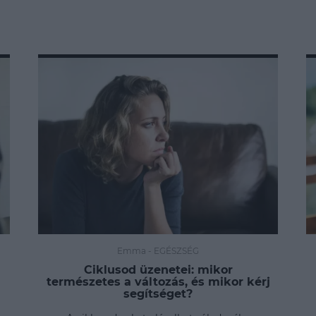
Emma
-
EGÉSZSÉG
Ciklusod üzenetei: mikor
természetes a változás, és mikor kérj
segítséget?