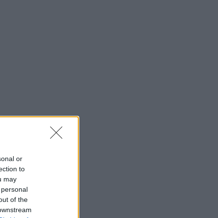
sonal or
ection to
ou may
 personal
out of the
 downstream