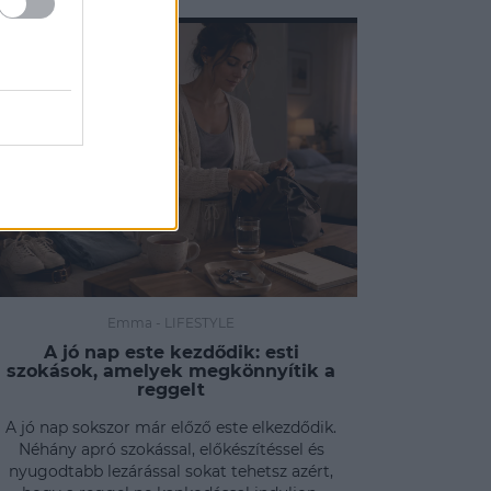
Emma
-
LIFESTYLE
A jó nap este kezdődik: esti
szokások, amelyek megkönnyítik a
reggelt
A jó nap sokszor már előző este elkezdődik.
Néhány apró szokással, előkészítéssel és
nyugodtabb lezárással sokat tehetsz azért,