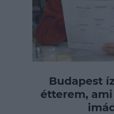
Budapest íz
étterem, ami
imád