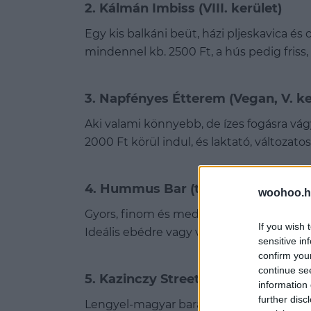
2.
Kálmán Imbiss (VIII. kerület)
Egy kis balkáni beüt, házi pljeskavica és
mindennel kb. 2500 Ft, a hús pedig friss,
3.
Napfényes Étterem (Vegan, V. ke
Aki valami könnyebb, de ízes fogásra vá
2000 Ft körül indul, és laktató, változato
4.
Hummus Bar (több helyszín)
woohoo.h
Gyors, finom és mediterrán: falafel, hu
If you wish 
Ideális ebédre vagy vacsira, ha valami gyo
sensitive in
confirm you
continue se
5.
Kazinczy Street Głowna Bistro (VI
information 
further disc
Lengyel-magyar barátság a konyhában! Lá