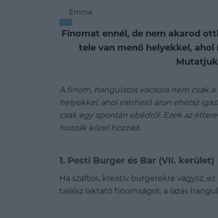
Emma
Finomat ennél, de nem akarod otth
tele van menő helyekkel, ahol 
Mutatjuk
A finom, hangulatos vacsora nem csak a 
helyekkel, ahol elérhető áron ehetsz igazá
csak egy spontán ebédről. Ezek az étter
hozzák közel hozzád.
1.
Pesti Burger és Bar (VII. kerület)
Ha szaftos, kreatív burgerekre vágysz, e
találsz laktató finomságot, a lazás hangu