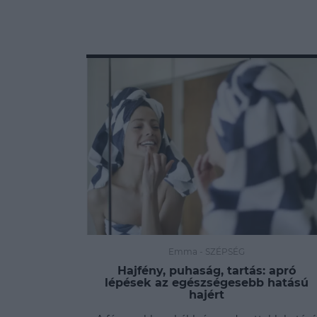
Emma
-
SZÉPSÉG
Hajfény, puhaság, tartás: apró
lépések az egészségesebb hatású
hajért