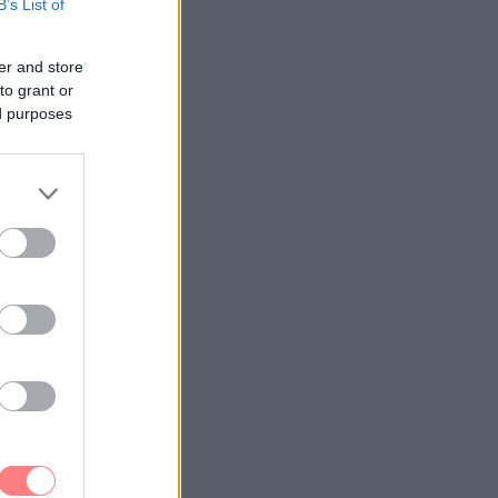
B’s List of
er and store
to grant or
ed purposes