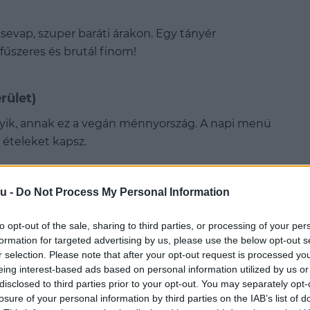
 csevap, szuper baráti árakon. Egy tányér
 fűszeres és brutál finom!
rület)
gyik, annak ez a vegán ménnyország. A napi menü
s ételeket kapsz.
u -
Do Not Process My Personal Information
mmusz, shakshuka vagy sabich pár ezresből megvan.
to opt-out of the sale, sharing to third parties, or processing of your per
rs, de tartalmas kell.
formation for targeted advertising by us, please use the below opt-out s
r selection. Please note that after your opt-out request is processed y
eing interest-based ads based on personal information utilized by us or
I. kerület)
disclosed to third parties prior to your opt-out. You may separately opt-
losure of your personal information by third parties on the IAB’s list of
ngos, pirog, levesek és tésztafélék 2500-3500 Ft