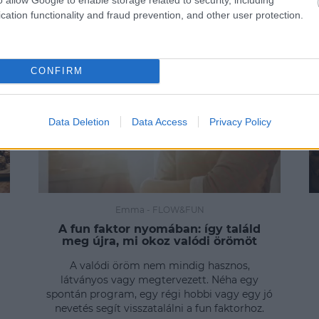
cation functionality and fraud prevention, and other user protection.
CONFIRM
Data Deletion
Data Access
Privacy Policy
Emma
-
FLOW&FUN
A fun faktor nyomában: így találd
meg újra, mi okoz valódi örömöt
A valódi öröm nem mindig hasznos,
látványos vagy megtervezett. Néha egy
spontán program, egy régi hobbi vagy egy jó
nevetés segít visszatalálni a fun faktorhoz.