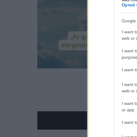
Opted 
Google 
I want t
web or d
I want t
purpose
Loaded
:
Unmute
90.79%
I want 
I want t
web or d
I want t
or app.
I want t
I want t