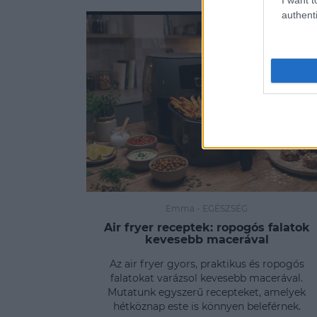
authenti
Emma
-
EGÉSZSÉG
Air fryer receptek: ropogós falatok
kevesebb macerával
Az air fryer gyors, praktikus és ropogós
falatokat varázsol kevesebb macerával.
Mutatunk egyszerű recepteket, amelyek
hétköznap este is könnyen beleférnek.