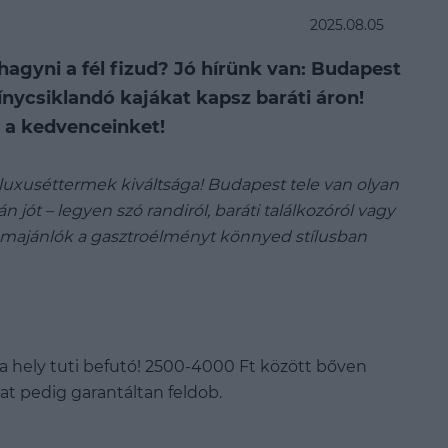
2025.08.05
agyni a fél fizud? Jó hírünk van: Budapest
ínycsiklandó kajákat kapsz baráti áron!
 a kedvenceinket!
luxuséttermek kiváltsága! Budapest tele van olyan
n jót – legyen szó randiról, baráti találkozóról vagy
emajánlók a gasztroélményt könnyed stílusban
z a hely tuti befutó! 2500-4000 Ft között bőven
lat pedig garantáltan feldob.