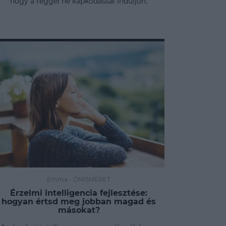
hogy a reggel ne kapkodással induljon.
Emma
-
ÖNISMERET
Érzelmi intelligencia fejlesztése:
hogyan értsd meg jobban magad és
másokat?