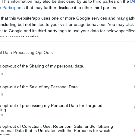
. This information may also be disclosed by us to third parties on the
IA
nyleg meglepően jó ár-érték arányú hellyel.
Participants
that may further disclose it to other third parties.
 that this website/app uses one or more Google services and may gath
including but not limited to your visit or usage behaviour. You may click 
 to Google and its third-party tags to use your data for below specifi
0 Ft alatt.
ogle consent section.
itók, tacók.
l Data Processing Opt Outs
ó hangulatban, nagyon jó árakon.
o opt-out of the Sharing of my personal data.
In
is élvezetektől! Budapest tele van olyan helyekkel, ahol
o opt-out of the Sale of my Personal Data.
In
to opt-out of processing my Personal Data for Targeted
ing.
In
o opt-out of Collection, Use, Retention, Sale, and/or Sharing
ersonal Data that Is Unrelated with the Purposes for which it
lected.