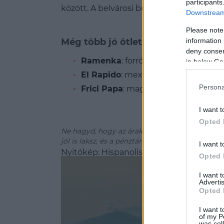
participants
között. A belvárosi bulinegyedben egy té
Downstream 
Please note
information 
Még több jó ötlet:
deny consent
Ramenka
: forró, fűszeres ramen 300
in below Go
El Rapido
: mexikói gyors kaják, burr
Persona
Frici Papa
: magyaros fogások, retr
I want t
Opted 
Ne hagyd, hogy az árak elrettentsenek a kulinár
jól is laksz, és a pénztárcád sem sír utána.
I want t
Nyitókép: Hispanolistic/GettyImages
Opted 
I want 
Advertis
Opted 
I want t
of my P
was col