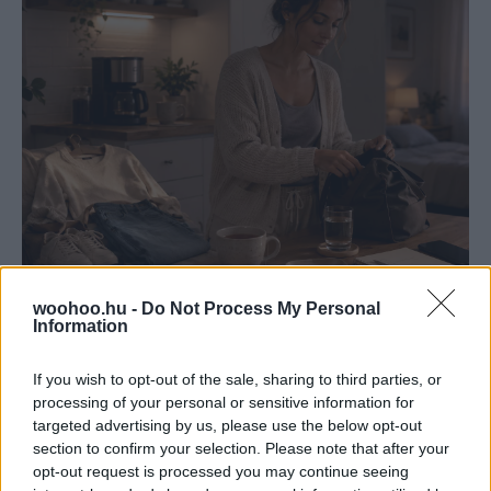
woohoo.hu -
Do Not Process My Personal
Information
Emma
-
LIFESTYLE
A jó nap este kezdődik: esti szokások,
amelyek megkönnyítik a reggelt
If you wish to opt-out of the sale, sharing to third parties, or
processing of your personal or sensitive information for
A jó nap sokszor már előző este elkezdődik. Néhány
targeted advertising by us, please use the below opt-out
apró szokással, előkészítéssel és nyugodtabb lezárással
section to confirm your selection. Please note that after your
sokat tehetsz azért, hogy a reggel ne kapkodással
opt-out request is processed you may continue seeing
induljon.