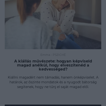
Emma
-
PSZICHÉ
A kiállás művészete: hogyan képviseld
magad anélkül, hogy elveszítenéd a
kedvességed?
Kiállni magadért nem támadás, hanem önképviselet. A
határok, az őszinte mondatok és a nyugodt bátorság
segítenek, hogy ne tűnj el saját magad elől.