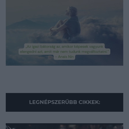
Swayze és Demi Moore ikonikus filmjét, a
Ghostot
Ryan Gosling már akkor tudta, hogy gyereket
akar Eva Mendes-től, amikor még csak
kollégák voltak
Loaded
:
Unmute
89.95%
LEGNÉPSZERŰBB CIKKEK: