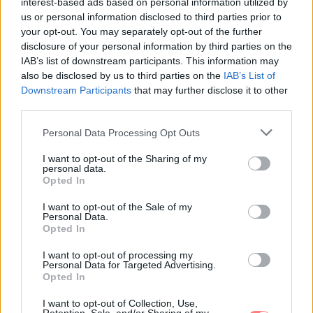
interest-based ads based on personal information utilized by
us or personal information disclosed to third parties prior to
your opt-out. You may separately opt-out of the further
disclosure of your personal information by third parties on the
IAB’s list of downstream participants. This information may
also be disclosed by us to third parties on the
IAB’s List of
Downstream Participants
that may further disclose it to other
third parties.
Please note that this website/app uses one or more Google
Personal Data Processing Opt Outs
services and may gather and store information including but
not limited to your visit or usage behaviour. You may click to
I want to opt-out of the Sharing of my
personal data.
grant or deny consent to Google and its third-party tags to
Opted In
use your data for below specified purposes in below Google
consent section.
I want to opt-out of the Sale of my
Personal Data.
Opted In
I want to opt-out of processing my
Personal Data for Targeted Advertising.
Emma
-
SZÉPSÉG
Opted In
Hajfény, puhaság, tartás: apró lépések az
I want to opt-out of Collection, Use,
egészségesebb hatású hajért