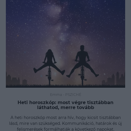
Emma
-
PSZICHÉ
Heti horoszkóp: most végre tisztábban
láthatod, merre tovább
A heti horoszkóp most arra hív, hogy kicsit tisztábban
lásd, mire van szükséged. Kommunikáció, határok és új
felismerések formálhatják a következő napokat.