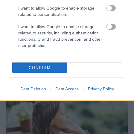
I want to allow Google to enable storage
Emma
-
EGÉSZSÉG
related to personalization.
Ciklusod üzenetei: mikor természetes a
változás, és mikor kérj segítséget?
I want to allow Google to enable storage
related to security, including authentication
A ciklusod sokat elárulhat rólad: néha természetes, ha
functionality and fraud prevention, and other
változik, de az erős fájdalom, rendszertelenség vagy
user protection.
szokatlan vérzés már jelzés lehet, hogy érdemes
segítséget kérni.
CONFIRM
Data Deletion
Data Access
Privacy Policy