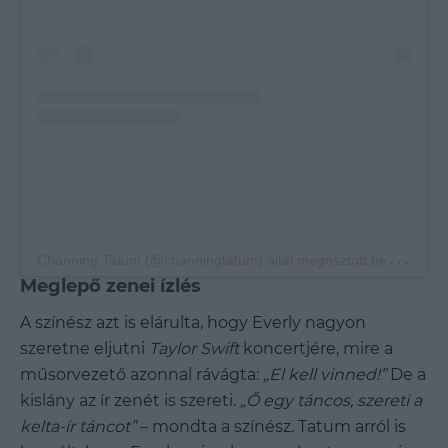
C
hanning Tatum (@channingtatum) által megosztott bejegyzés
Meglepő zenei ízlés
A színész azt is elárulta, hogy Everly nagyon
szeretne eljutni
Taylor Swift
koncertjére, mire a
műsorvezető azonnal rávágta:
„El kell vinned!”
De a
kislány az ír zenét is szereti.
„Ő egy táncos, szereti a
kelta-ír táncot”
– mondta a színész. Tatum arról is