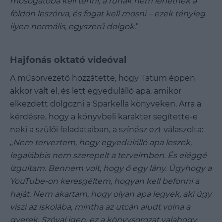
mosogatóba kell tenni, a ruhák nem lehetnek a
földön leszórva, és fogat kell mosni – ezek tényleg
ilyen normális, egyszerű dolgok.
”
Hajfonás oktató videóval
A műsorvezető hozzátette, hogy Tatum éppen
akkor vált el, és lett egyedülálló apa, amikor
elkezdett dolgozni a Sparkella könyveken. Arra a
kérdésre, hogy a könyvbeli karakter segítette-e
neki a szülői feladataiban, a színész ezt válaszolta:
„
Nem terveztem, hogy egyedülálló apa leszek,
legalábbis nem szerepelt a terveimben. És eléggé
izgultam. Bennem volt, hogy ő egy lány. Úgyhogy a
YouTube-on keresgéltem, hogyan kell befonni a
haját. Nem akartam, hogy olyan apa legyek, aki úgy
viszi az iskolába, mintha az utcán aludt volna a
gyerek. Szóval igen, ez a könyvsorozat valahogy