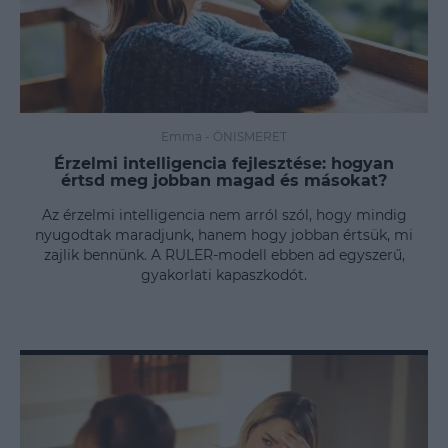
Emma
-
ÖNISMERET
Érzelmi intelligencia fejlesztése: hogyan
értsd meg jobban magad és másokat?
Az érzelmi intelligencia nem arról szól, hogy mindig
nyugodtak maradjunk, hanem hogy jobban értsük, mi
zajlik bennünk. A RULER-modell ebben ad egyszerű,
gyakorlati kapaszkodót.