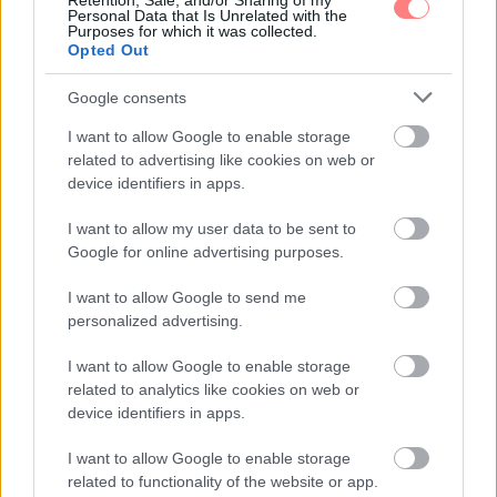
Retention, Sale, and/or Sharing of my
Personal Data that Is Unrelated with the
A fényesebb, puhább és rendezettebb hatású haj
Purposes for which it was collected.
sokszor apró szokásokon múlik. Mutatjuk, hogyan
Opted Out
hozhatsz ki többet a tincseidből túlbonyolított rutin
nélkül.
Google consents
I want to allow Google to enable storage
related to advertising like cookies on web or
device identifiers in apps.
I want to allow my user data to be sent to
Google for online advertising purposes.
I want to allow Google to send me
personalized advertising.
I want to allow Google to enable storage
related to analytics like cookies on web or
device identifiers in apps.
I want to allow Google to enable storage
related to functionality of the website or app.