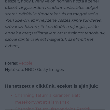
beszélt, hogy Everly vajon honnan hozta a zenei
ízlését: „
Egyszerűen mindent varázslatos dolgot
szeret, például a tündéreket, és ha megnézed a
YouTube-on, az ír népzene összes klipje tündéres,
szóval azt hiszem, itt kezdődött a rajongás, aztán
ennek a megszállottja lett. Most ír táncot táncolunk,
szóval szinte csak ezt hallgattuk az elmúlt két
évben.
„
Forrás:
People
Nyitókép:
NBC / Getty Images
Ha tetszett a cikkünk, ezeket is ajánljuk:
Channing Tatum a karantén alatt
mesekönyvet írt a lányának
Channing Tatum újragondolná Patrick