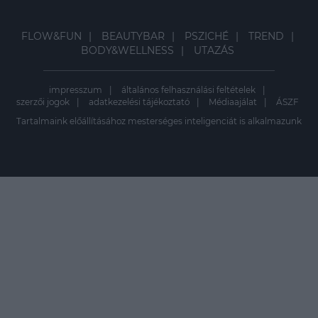
FLOW&FUN
BEAUTYBAR
PSZICHÉ
TREND
BODY&WELLNESS
UTAZÁS
impresszum
általános felhasználási feltételek
szerzői jogok
adatkezelési tájékoztató
Médiaajálat
ÁSZF
Tartalmaink előállításához mesterséges inteligenciát is alkalmazunk