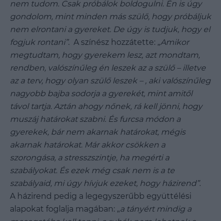
nem tudom. Csak próbálok boldogulni. Én is úgy
gondolom, mint minden más szülő, hogy próbáljuk
nem elrontani a gyereket. De úgy is tudjuk, hogy el
fogjuk rontani”
. A színész hozzátette: „
Amikor
megtudtam, hogy gyerekem lesz, azt mondtam,
rendben, valószínűleg én leszek az a szülő – illetve
az a terv, hogy olyan szülő leszek – , aki valószínűleg
nagyobb bajba sodorja a gyerekét, mint amitől
távol tartja. Aztán ahogy nőnek, rá kell jönni, hogy
muszáj határokat szabni. És furcsa módon a
gyerekek, bár nem akarnak határokat, mégis
akarnak határokat. Már akkor csökken a
szorongása, a stresszszintje, ha megérti a
szabályokat. És ezek még csak nem is a te
szabályaid, mi úgy hívjuk ezeket, hogy házirend”
.
A házirend pedig a legegyszerűbb együttélési
alapokat foglalja magában: „
a tányért mindig a