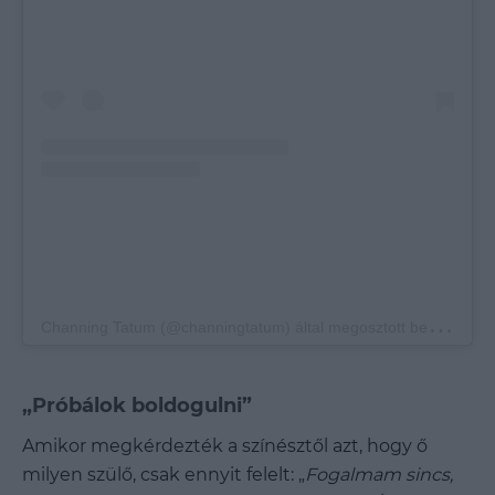
C
hanning Tatum (@channingtatum) által megosztott bejegyzés
„Próbálok boldogulni”
Amikor megkérdezték a színésztől azt, hogy ő
milyen szülő, csak ennyit felelt: „
Fogalmam sincs,