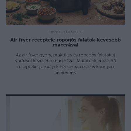
Emma
-
EGÉSZSÉG
Air fryer receptek: ropogós falatok kevesebb
macerával
Az air fryer gyors, praktikus és ropogós falatokat
varázsol kevesebb macerával. Mutatunk egyszerű
recepteket, amelyek hétköznap este is könnyen
beleférnek.