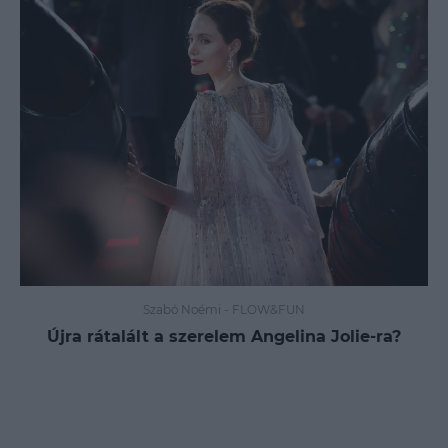
Szabó Noémi
-
FLOW&FUN
Újra rátalált a szerelem Angelina Jolie-ra?