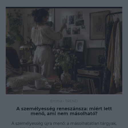
Emma
-
TREND
A személyesség reneszánsza: miért lett
menő, ami nem másolható?
A személyesség újra menő: a másolhatatlan tárgyak,