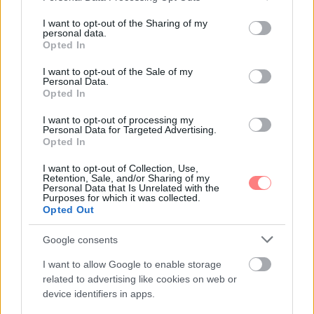
services and may gather and store information including but
not limited to your visit or usage behaviour. You may click to
I want to opt-out of the Sharing of my
personal data.
grant or deny consent to Google and its third-party tags to
Opted In
use your data for below specified purposes in below Google
consent section.
I want to opt-out of the Sale of my
Personal Data.
Opted In
I want to opt-out of processing my
Personal Data for Targeted Advertising.
Opted In
I want to opt-out of Collection, Use,
Emma
-
LIFESTYLE
Retention, Sale, and/or Sharing of my
A jó nap este kezdődik: esti szokások,
Personal Data that Is Unrelated with the
Purposes for which it was collected.
amelyek megkönnyítik a reggelt
Opted Out
A jó nap sokszor már előző este elkezdődik. Néhány
apró szokással, előkészítéssel és nyugodtabb lezárással
Google consents
sokat tehetsz azért, hogy a reggel ne kapkodással
I want to allow Google to enable storage
induljon.
related to advertising like cookies on web or
device identifiers in apps.