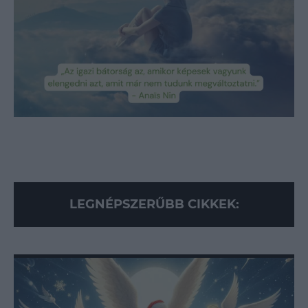
Cameron Diaz kedvenc szépítő elixírjét (X)
Loaded
:
Unmute
89.95%
LEGNÉPSZERŰBB CIKKEK: