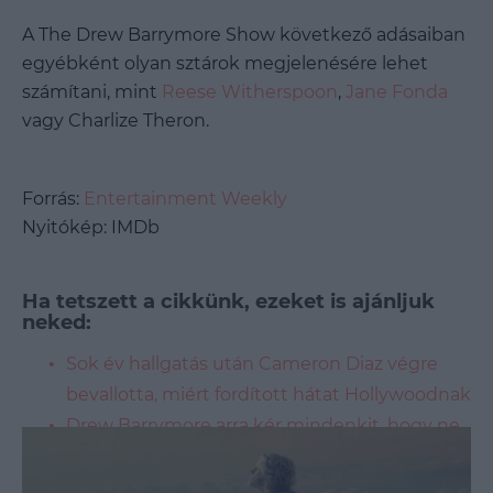
A The Drew Barrymore Show következő adásaiban
egyébként olyan sztárok megjelenésére lehet
számítani, mint
Reese Witherspoon
,
Jane Fonda
vagy Charlize Theron.
Forrás:
Entertainment Weekly
Nyitókép: IMDb
Ha tetszett a cikkünk, ezeket is ajánljuk
neked:
Sok év hallgatás után Cameron Diaz végre
bevallotta, miért fordított hátat Hollywoodnak
Drew Barrymore arra kér mindenkit, hogy ne
hasonlítgassák magukat másokhoz
Ettől olyan gyönyörű a bőre? Kipróbáltuk