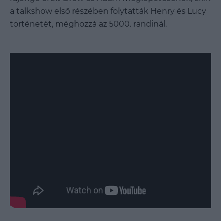
a talkshow első részében folytatták Henry és Lucy
történetét, méghozzá az 5000. randinál.