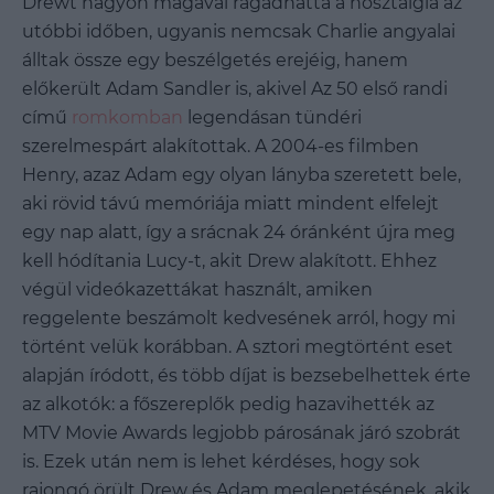
Drewt nagyon magával ragadhatta a nosztalgia az
utóbbi időben, ugyanis nemcsak Charlie angyalai
álltak össze egy beszélgetés erejéig, hanem
előkerült Adam Sandler is, akivel Az 50 első randi
című
romkomban
legendásan tündéri
szerelmespárt alakítottak. A 2004-es filmben
Henry, azaz Adam egy olyan lányba szeretett bele,
aki rövid távú memóriája miatt mindent elfelejt
egy nap alatt, így a srácnak 24 óránként újra meg
kell hódítania Lucy-t, akit Drew alakított. Ehhez
végül videókazettákat használt, amiken
reggelente beszámolt kedvesének arról, hogy mi
történt velük korábban. A sztori megtörtént eset
alapján íródott, és több díjat is bezsebelhettek érte
az alkotók: a főszereplők pedig hazavihették az
MTV Movie Awards legjobb párosának járó szobrát
is. Ezek után nem is lehet kérdéses, hogy sok
rajongó örült Drew és Adam meglepetésének, akik