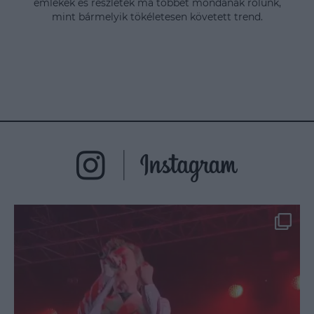
emlékek és részletek ma többet mondanak rólunk,
mint bármelyik tökéletesen követett trend.