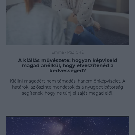
Emma
-
PSZICHÉ
A kiállás művészete: hogyan képviseld
magad anélkül, hogy elveszítenéd a
kedvességed?
Kiállni magadért nem támadás, hanem önképviselet. A
határok, az őszinte mondatok és a nyugodt bátorság
segítenek, hogy ne tűnj el saját magad elől.