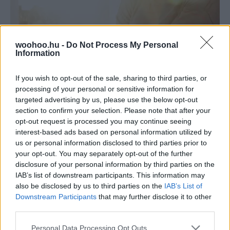
woohoo.hu -
Do Not Process My Personal
Information
Emma
-
FLOW&FUN
If you wish to opt-out of the sale, sharing to third parties, or
A fun faktor nyomában: így találd meg újra,
processing of your personal or sensitive information for
mi okoz valódi örömöt
targeted advertising by us, please use the below opt-out
section to confirm your selection. Please note that after your
A valódi öröm nem mindig hasznos, látványos vagy
opt-out request is processed you may continue seeing
megtervezett. Néha egy spontán program, egy régi
interest-based ads based on personal information utilized by
hobbi vagy egy jó nevetés segít visszatalálni a fun
us or personal information disclosed to third parties prior to
faktorhoz.
your opt-out. You may separately opt-out of the further
disclosure of your personal information by third parties on the
IAB’s list of downstream participants. This information may
also be disclosed by us to third parties on the
IAB’s List of
Downstream Participants
that may further disclose it to other
third parties.
Please note that this website/app uses one or more Google
Personal Data Processing Opt Outs