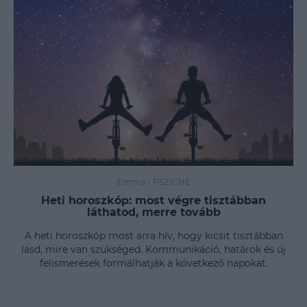
Emma
-
PSZICHÉ
Heti horoszkóp: most végre tisztábban
láthatod, merre tovább
A heti horoszkóp most arra hív, hogy kicsit tisztábban
lásd, mire van szükséged. Kommunikáció, határok és új
felismerések formálhatják a következő napokat.