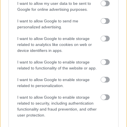
I want to allow my user data to be sent to
Google for online advertising purposes.
I want to allow Google to send me
personalized advertising.
I want to allow Google to enable storage
related to analytics like cookies on web or
device identifiers in apps.
I want to allow Google to enable storage
related to functionality of the website or app.
I want to allow Google to enable storage
related to personalization.
Emma
-
SZÉPSÉG
I want to allow Google to enable storage
Hajfény, puhaság, tartás: apró lépések az
related to security, including authentication
egészségesebb hatású hajért
functionality and fraud prevention, and other
user protection.
A fényesebb, puhább és rendezettebb hatású haj
sokszor apró szokásokon múlik. Mutatjuk, hogyan