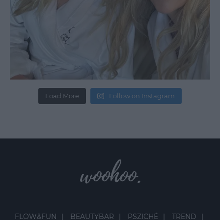
Load More
Follow on Instagram
FLOW&FUN
BEAUTYBAR
PSZICHÉ
TREND