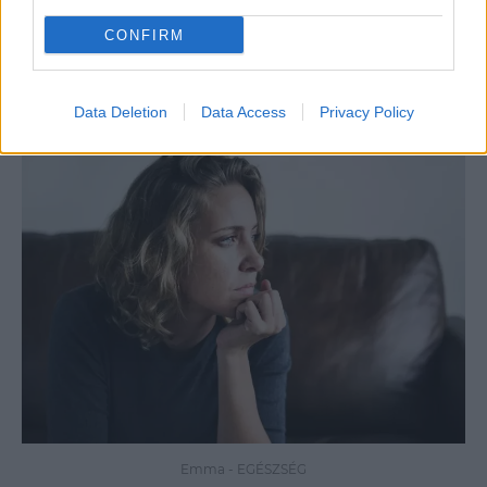
hozhatsz ki többet a tincseidből túlbonyolított rutin
nélkül.
CONFIRM
Data Deletion
Data Access
Privacy Policy
Emma
-
EGÉSZSÉG