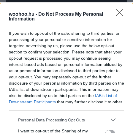
TOVÁBBI CIKKEK:
woohoo.hu -
Do Not Process My Personal
Information
If you wish to opt-out of the sale, sharing to third parties, or
processing of your personal or sensitive information for
targeted advertising by us, please use the below opt-out
section to confirm your selection. Please note that after your
opt-out request is processed you may continue seeing
interest-based ads based on personal information utilized by
us or personal information disclosed to third parties prior to
your opt-out. You may separately opt-out of the further
disclosure of your personal information by third parties on the
IAB’s list of downstream participants. This information may
also be disclosed by us to third parties on the
IAB’s List of
Downstream Participants
that may further disclose it to other
third parties.
Please note that this website/app uses one or more Google
Personal Data Processing Opt Outs
services and may gather and store information including but
Emma
-
EGÉSZSÉG
not limited to your visit or usage behaviour. You may click to
I want to opt-out of the Sharing of my
Air fryer receptek: ropogós falatok kevesebb