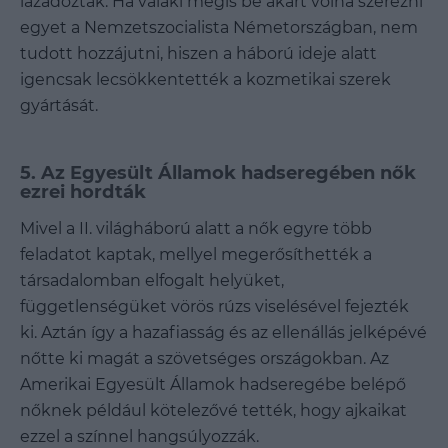
lázadoztak. Ha valaki mégis be akart volna szerezni
egyet a Nemzetszocialista Németországban, nem
tudott hozzájutni, hiszen a háború ideje alatt
igencsak lecsökkentették a kozmetikai szerek
gyártását.
5. Az Egyesült Államok hadseregében nők
ezrei hordták
Mivel a II. világháború alatt a nők egyre több
feladatot kaptak, mellyel megerősíthették a
társadalomban elfogalt helyüket,
függetlenségüket vörös rúzs viselésével fejezték
ki. Aztán így a hazafiasság és az ellenállás jelképévé
nőtte ki magát a szövetséges országokban. Az
Amerikai Egyesült Államok hadseregébe belépő
nőknek például kötelezővé tették, hogy ajkaikat
ezzel a színnel hangsúlyozzák.