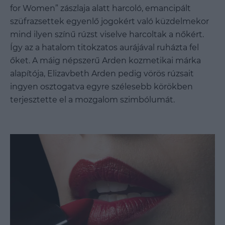
for Women” zászlaja alatt harcoló, emancipált
szüfrazsettek egyenlő jogokért való küzdelmekor
mind ilyen színű rúzst viselve harcoltak a nőkért.
Így az a hatalom titokzatos aurájával ruházta fel
őket. A máig népszerű Arden kozmetikai márka
alapítója, Elizavbeth Arden pedig vörös rúzsait
ingyen osztogatva egyre szélesebb körökben
terjesztette el a mozgalom szimbólumát.