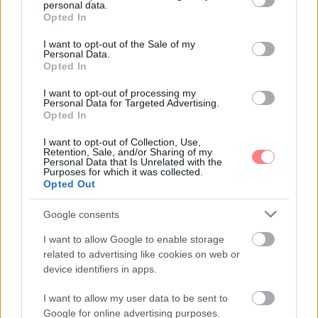
personal data.
grant or deny consent to Google and its third-party tags to
macerával
Opted In
use your data for below specified purposes in below Google
Az air fryer gyors, praktikus és ropogós falatokat
consent section.
I want to opt-out of the Sale of my
varázsol kevesebb macerával. Mutatunk egyszerű
Personal Data.
recepteket, amelyek hétköznap este is könnyen
Opted In
beleférnek.
I want to opt-out of processing my
Personal Data for Targeted Advertising.
Opted In
I want to opt-out of Collection, Use,
Retention, Sale, and/or Sharing of my
Personal Data that Is Unrelated with the
Purposes for which it was collected.
Opted Out
Google consents
I want to allow Google to enable storage
related to advertising like cookies on web or
device identifiers in apps.
I want to allow my user data to be sent to
Google for online advertising purposes.