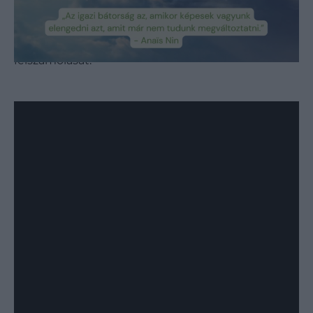
szemekkel és piros ajkakkal irányították magukra a
figyelmet. Céljuk az volt, hogy az országban folyó
szexuális erőszakot ítéljék el és követelték annak
felszámolását.
Loaded
:
Unmute
89.95%