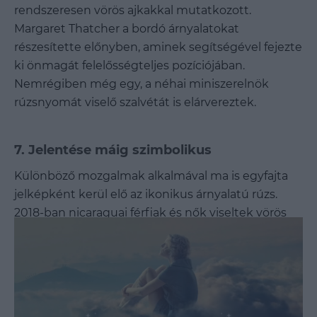
rendszeresen vörös ajkakkal mutatkozott.
Margaret Thatcher a bordó árnyalatokat
részesítette előnyben, aminek segítségével fejezte
ki önmagát felelősségteljes pozíciójában.
Nemrégiben még egy, a néhai miniszerelnök
rúzsnyomát viselő szalvétát is elárvereztek.
7. Jelentése máig szimbolikus
Különböző mozgalmak alkalmával ma is egyfajta
jelképként kerül elő az ikonikus árnyalatú rúzs.
2018-ban nicaraguai férfiak és nők viseltek vörös
rúzst a közösségi oldalaikra feltöltött fotóikon,
amivel támogatásukat fejezték ki a
kormányellenes tüntetők szabadon bocsátásáért.
2019-ben, Chile utcáit több mint tíz ezer nő
töltötte meg, akik mind fekete kendővel bekötött