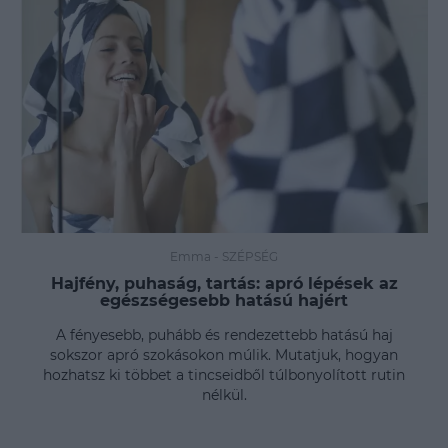
Emma
-
SZÉPSÉG
Hajfény, puhaság, tartás: apró lépések az
egészségesebb hatású hajért
A fényesebb, puhább és rendezettebb hatású haj
sokszor apró szokásokon múlik. Mutatjuk, hogyan
hozhatsz ki többet a tincseidből túlbonyolított rutin
nélkül.