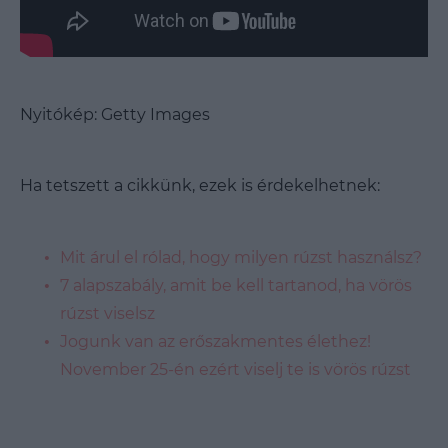
Nyitókép: Getty Images
Ha tetszett a cikkünk, ezek is érdekelhetnek:
Mit árul el rólad, hogy milyen rúzst használsz?
7 alapszabály, amit be kell tartanod, ha vörös
rúzst viselsz
Jogunk van az erőszakmentes élethez!
November 25-én ezért viselj te is vörös rúzst