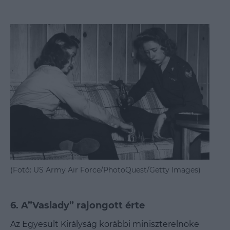
(Fotó: US Army Air Force/PhotoQuest/Getty Images)
6. A”Vaslady” rajongott érte
Az Egyesült Királyság korábbi miniszterelnöke