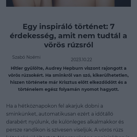
Egy inspiráló történet: 7
érdekesség, amit nem tudtál a
vörös rúzsról
Szabó Noémi
2023.10.22
Hitler gyűlölte, Audrey Hepburn viszont rajongott a
vörös rúzsokért. Ha sminkről van szó, kikerülhetetlen,
hiszen története már Krisztus előtt elkezdődött és a
történelem egész folyamán nyomot hagyott.
Ha a hétköznapokon fel akarjuk dobni a
sminkünket, automatikusan ezért a időtálló
darabért nyúlunk, de különleges alkalmakkor és
persze randikon is szívesen viseljük. A vörös rúzs