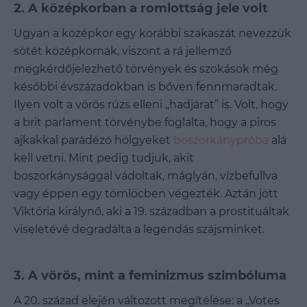
2. A középkorban a romlottság jele volt
Ugyan a középkor egy korábbi szakaszát nevezzük
sötét középkornak, viszont a rá jellemző
megkérdőjelezhető törvények és szokások még
későbbi évszázadokban is bőven fennmaradtak.
Ilyen volt a vörös rúzs elleni „hadjárat” is. Volt, hogy
a brit parlament törvénybe foglalta, hogy a piros
ajkakkal parádézó hölgyeket
boszorkánypróba
alá
kell vetni. Mint pedig tudjuk, akit
boszorkánysággal vádoltak, máglyán, vízbefullva
vagy éppen egy tömlöcben végezték. Aztán jött
Viktória királynő, aki a 19. században a prostituáltak
viseletévé degradálta a legendás szájsminket.
3. A vörös, mint a feminizmus szimbóluma
A 20. század elején változott megítélése: a „Votes