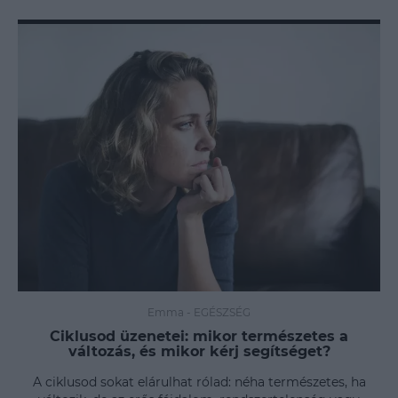
Emma
-
EGÉSZSÉG
Ciklusod üzenetei: mikor természetes a
változás, és mikor kérj segítséget?
A ciklusod sokat elárulhat rólad: néha természetes, ha