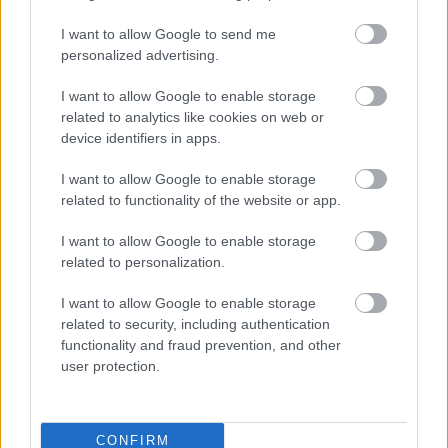
I want to allow Google to send me
personalized advertising.
Emma
-
FLOW&FUN
A fun faktor nyomában: így találd meg újra,
I want to allow Google to enable storage
mi okoz valódi örömöt
related to analytics like cookies on web or
device identifiers in apps.
A valódi öröm nem mindig hasznos, látványos vagy
megtervezett. Néha egy spontán program, egy régi
I want to allow Google to enable storage
hobbi vagy egy jó nevetés segít visszatalálni a fun
related to functionality of the website or app.
faktorhoz.
I want to allow Google to enable storage
related to personalization.
I want to allow Google to enable storage
related to security, including authentication
functionality and fraud prevention, and other
user protection.
CONFIRM