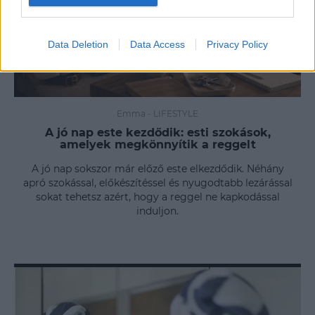
Data Deletion
Data Access
Privacy Policy
Emma
-
LIFESTYLE
A jó nap este kezdődik: esti szokások,
amelyek megkönnyítik a reggelt
A jó nap sokszor már előző este elkezdődik. Néhány
apró szokással, előkészítéssel és nyugodtabb lezárással
sokat tehetsz azért, hogy a reggel ne kapkodással
induljon.