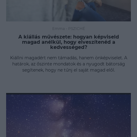
Emma
-
PSZICHÉ
A kiállás művészete: hogyan képviseld
magad anélkül, hogy elveszítenéd a
kedvességed?
Kiállni magadért nem támadás, hanem önképviselet. A
határok, az őszinte mondatok és a nyugodt bátorság
segítenek, hogy ne tűnj el saját magad elől.