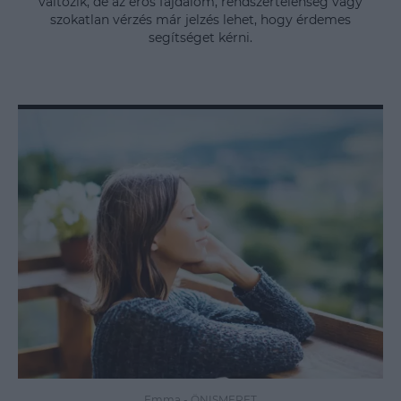
változik, de az erős fájdalom, rendszertelenség vagy
szokatlan vérzés már jelzés lehet, hogy érdemes
segítséget kérni.
Emma
-
ÖNISMERET