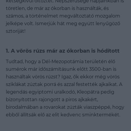
kétségkívül öltöztet. Népszerűsége napjainkban is
töretlen, de már az ókorban is használták, és
számos, a történelmet megváltoztató mozgalom
jelképe volt. Ismerjük hát meg együtt lenyűgöző
sztoriját!
1. A vörös rúzs már az ókorban is hódított
Tudtad, hogy a Dél-Mezopotámia területén élő
sumérok már időszámításunk előtt 3500-ban is
használtak vörös rúzst? Igaz, ők ekkor még vörös
sziklákat zúztak porrá és azzal festették ajkaikat. A
legendás egyiptomi uralkodó, Kleopátra pedig
bizonyítottan rajongott a piros ajkakért,
birodalmában a rovarokat zúzták viaszpéppé, hogy
ebből állítsák elő az elit kedvenc sminktermékét.