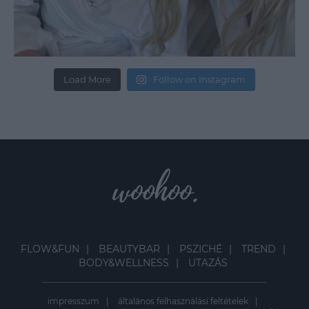
Load More
Follow on Instagram
FLOW&FUN
BEAUTYBAR
PSZICHÉ
TREND
BODY&WELLNESS
UTAZÁS
impresszum
általános felhasználási feltételek