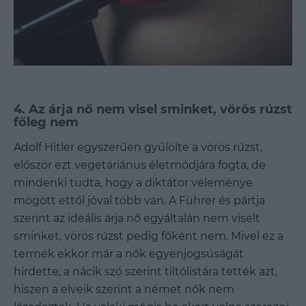
4. Az árja nő nem visel sminket, vörös rúzst
főleg nem
Adolf Hitler egyszerűen gyűlölte a vörös rúzst,
először ezt vegetáriánus életmódjára fogta, de
mindenki tudta, hogy a diktátor véleménye
mögött ettől jóval több van. A Führer és pártja
szerint az ideális árja nő egyáltalán nem viselt
sminket, vörös rúzst pedig főként nem. Mivel ez a
termék ekkor már a nők egyenjogsúságát
hirdette, a nácik szó szerint tiltólistára tették azt,
hiszen a elveik szerint a német nők nem