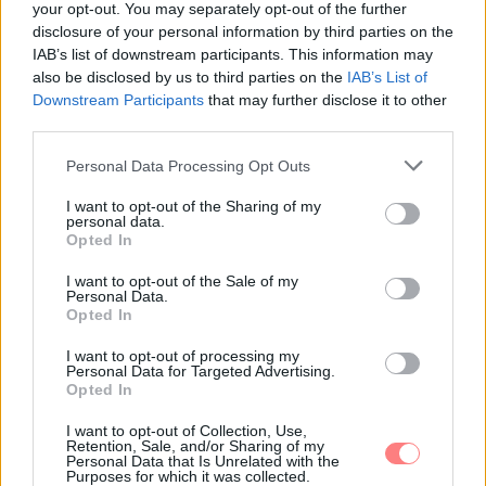
your opt-out. You may separately opt-out of the further
disclosure of your personal information by third parties on the
IAB’s list of downstream participants. This information may
also be disclosed by us to third parties on the
IAB’s List of
Downstream Participants
that may further disclose it to other
Emma
-
LIFESTYLE
third parties.
A jó nap este kezdődik: esti szokások,
Please note that this website/app uses one or more Google
amelyek megkönnyítik a reggelt
Personal Data Processing Opt Outs
services and may gather and store information including but
A jó nap sokszor már előző este elkezdődik. Néhány
not limited to your visit or usage behaviour. You may click to
I want to opt-out of the Sharing of my
personal data.
apró szokással, előkészítéssel és nyugodtabb lezárással
grant or deny consent to Google and its third-party tags to
Opted In
sokat tehetsz azért, hogy a reggel ne kapkodással
use your data for below specified purposes in below Google
induljon.
consent section.
I want to opt-out of the Sale of my
Personal Data.
Opted In
I want to opt-out of processing my
Personal Data for Targeted Advertising.
Opted In
I want to opt-out of Collection, Use,
Retention, Sale, and/or Sharing of my
Personal Data that Is Unrelated with the
Purposes for which it was collected.