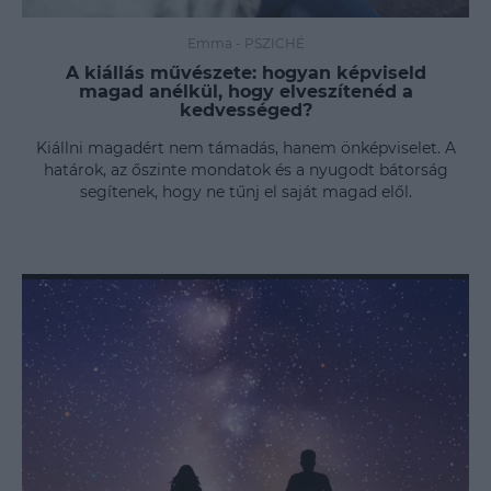
Emma
-
PSZICHÉ
A kiállás művészete: hogyan képviseld
magad anélkül, hogy elveszítenéd a
kedvességed?
Kiállni magadért nem támadás, hanem önképviselet. A
határok, az őszinte mondatok és a nyugodt bátorság
segítenek, hogy ne tűnj el saját magad elől.