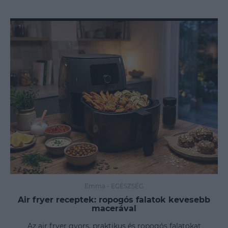
Emma
-
EGÉSZSÉG
Air fryer receptek: ropogós falatok kevesebb
macerával
Az air fryer gyors, praktikus és ropogós falatokat