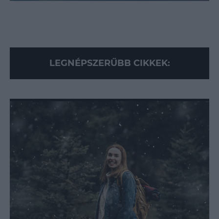
Loaded
:
Unmute
87.43%
LEGNÉPSZERŰBB CIKKEK: