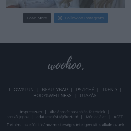
Load More
Follow on Instagram
FLOW&FUN
BEAUTYBAR
PSZICHÉ
TREND
BODY&WELLNESS
UTAZÁS
impresszum
általános felhasználási feltételek
szerzői jogok
adatkezelési tájékoztató
Médiaajálat
ÁSZF
Tartalmaink előállításához mesterséges inteligenciát is alkalmazunk