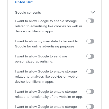
Opted Out
Google consents
I want to allow Google to enable storage
related to advertising like cookies on web or
device identifiers in apps.
I want to allow my user data to be sent to
Google for online advertising purposes.
Emma
-
SZÉPSÉG
Hajfény, puhaság, tartás: apró lépések az
I want to allow Google to send me
egészségesebb hatású hajért
personalized advertising.
A fényesebb, puhább és rendezettebb hatású haj
I want to allow Google to enable storage
sokszor apró szokásokon múlik. Mutatjuk, hogyan
related to analytics like cookies on web or
hozhatsz ki többet a tincseidből túlbonyolított rutin
device identifiers in apps.
nélkül.
I want to allow Google to enable storage
related to functionality of the website or app.
I want to allow Google to enable storage