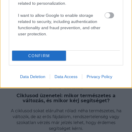
related to personalization.
I want to allow Google to enable storage
related to security, including authentication
functionality and fraud prevention, and other
user protection.
CONFIRM
Data Deletion
Data Access
Privacy Policy
Emma
-
EGÉSZSÉG
Ciklusod üzenetei: mikor természetes a
változás, és mikor kérj segítséget?
A ciklusod sokat elárulhat rólad: néha természetes, ha
változik, de az erős fájdalom, rendszertelenség vagy
szokatlan vérzés már jelzés lehet, hogy érdemes
segítséget kérni.