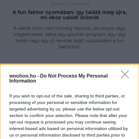
Emma
-
FLOW&FUN
A fun faktor nyomában: így találd meg újra,
mi okoz valódi örömöt
A valódi öröm nem mindig hasznos, látványos vagy
megtervezett. Néha egy spontán program, egy régi
hobbi vagy egy jó nevetés segít visszatalálni a fun
faktorhoz.
woohoo.hu -
Do Not Process My Personal
Information
If you wish to opt-out of the sale, sharing to third parties, or
processing of your personal or sensitive information for
targeted advertising by us, please use the below opt-out
section to confirm your selection. Please note that after your
opt-out request is processed you may continue seeing
interest-based ads based on personal information utilized by
us or personal information disclosed to third parties prior to