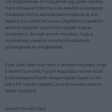
női dolgozóknak. A mozgalmat egy japán színész,
Yumi Ishikawa indította el, és később a közösségi
médiában KuToo kampányként híresült el, ami
japán kutsu (cipő) és kutsuu (fájdalom) szavakból
alkotott szójáték. A petícióra reagált a japán
miniszter is, de csak annyit mondott, hogy a
munkahelyi viseletre vonatkozó szabályok
szükségesek és megfelelőek.
Ezek után talán már nem is annyira meglepő, hogy
a World Economic Forum legutóbbi nemek közti
különbségekről szóló rangsorolásán Japán a 149-
ből a 110. helyen végzett, jóval lemaradva számos
fejlett országtól.
Szerző: Horváth Sára