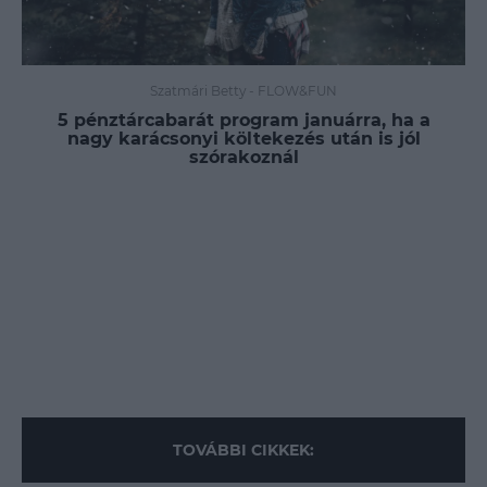
Szatmári Betty
-
FLOW&FUN
5 pénztárcabarát program januárra, ha a
nagy karácsonyi költekezés után is jól
szórakoznál
TOVÁBBI CIKKEK: