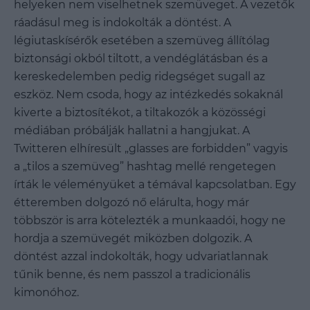
helyeken nem viselhetnek szemüveget. A vezetők
ráadásul meg is indokolták a döntést. A
légiutaskísérők esetében a szemüveg állítólag
biztonsági okból tiltott, a vendéglátásban és a
kereskedelemben pedig ridegséget sugall az
eszköz. Nem csoda, hogy az intézkedés sokaknál
kiverte a biztosítékot, a tiltakozók a közösségi
médiában próbálják hallatni a hangjukat. A
Twitteren elhíresült „glasses are forbidden
”
vagyis
a „tilos a szemüveg
”
hashtag mellé rengetegen
írták le véleményüket a témával kapcsolatban. Egy
étteremben dolgozó nő elárulta, hogy már
többször is arra kötelezték a munkaadói, hogy ne
hordja a szemüvegét miközben dolgozik. A
döntést azzal indokolták, hogy udvariatlannak
tűnik benne, és nem passzol a tradicionális
kimonóhoz.