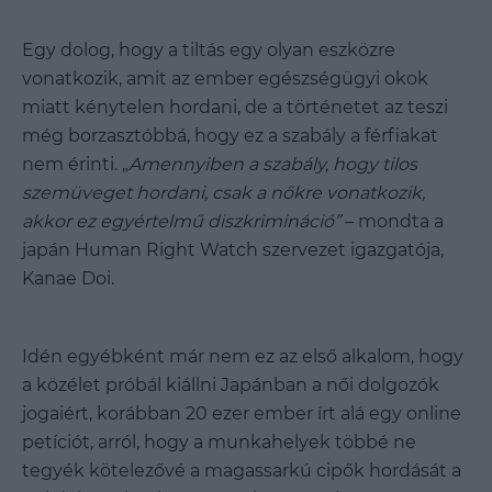
Egy dolog, hogy a tiltás egy olyan eszközre
vonatkozik, amit az ember egészségügyi okok
miatt kénytelen hordani, de a történetet az teszi
még borzasztóbbá, hogy ez a szabály a férfiakat
nem érinti. „
Amennyiben a szabály, hogy tilos
szemüveget hordani, csak a nőkre vonatkozik,
akkor ez egyértelmű diszkrimináció
”
– mondta a
japán Human Right Watch szervezet igazgatója,
Kanae Doi.
Idén egyébként már nem ez az első alkalom, hogy
a közélet próbál kiállni Japánban a női dolgozók
jogaiért, korábban 20 ezer ember írt alá egy online
petíciót, arról, hogy a munkahelyek többé ne
tegyék kötelezővé a magassarkú cipők hordását a