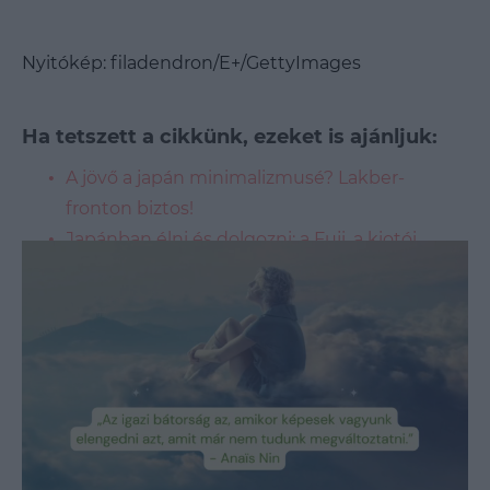
Nyitókép:
filadendron/E+/GettyImages
Ha tetszett a cikkünk, ezeket is ajánljuk:
A jövő a japán minimalizmusé? Lakber-
fronton biztos!
Japánban élni és dolgozni: a Fuji, a kiotói
gésák és a feszített munkatempó hazája
A hosszú élet japán titka már nem csak az
ikigai