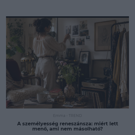
Emma
-
TREND
A személyesség reneszánsza: miért lett
menő, ami nem másolható?