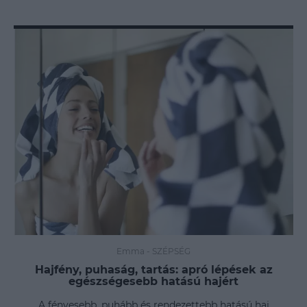
Emma
-
SZÉPSÉG
Hajfény, puhaság, tartás: apró lépések az
egészségesebb hatású hajért
A fényesebb, puhább és rendezettebb hatású haj