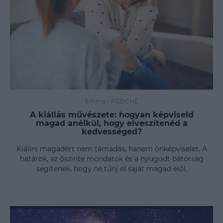
Emma
-
PSZICHÉ
A kiállás művészete: hogyan képviseld
magad anélkül, hogy elveszítenéd a
kedvességed?
Kiállni magadért nem támadás, hanem önképviselet. A
határok, az őszinte mondatok és a nyugodt bátorság
segítenek, hogy ne tűnj el saját magad elől.