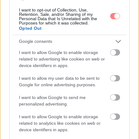
I want to opt-out of Collection, Use,
Retention, Sale, and/or Sharing of my
Personal Data that Is Unrelated with the
Purposes for which it was collected.
Emma
-
EGÉSZSÉG
Opted Out
Air fryer receptek: ropogós falatok kevesebb
macerával
Google consents
Az air fryer gyors, praktikus és ropogós falatokat
I want to allow Google to enable storage
varázsol kevesebb macerával. Mutatunk egyszerű
related to advertising like cookies on web or
recepteket, amelyek hétköznap este is könnyen
device identifiers in apps.
beleférnek.
I want to allow my user data to be sent to
Google for online advertising purposes.
I want to allow Google to send me
personalized advertising.
I want to allow Google to enable storage
related to analytics like cookies on web or
device identifiers in apps.