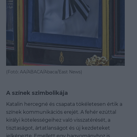
(Fotó: AA/ABACA/Abaca/East News)
A színek szimbolikája
Katalin hercegné és csapata tökéletesen értik a
színek kommunikációs erejét. A fehér ezúttal
királyi kötelességeihez való visszatérését, a
tisztaságot, ártatlanságot és új kezdeteket
jelképezte. Emellett egy hagyományhoz is