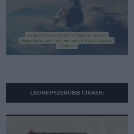
Dianában?
Loaded
:
Unmute
89.95%
LEGNÉPSZERŰBB CIKKEK: