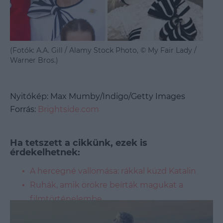
(Fotók: A.A. Gill / Alamy Stock Photo, © My Fair Lady /
Warner Bros.)
Nyitókép: Max Mumby/Indigo/Getty Images
Forrás:
Brightside.com
Ha tetszett a cikkünk, ezek is
érdekelhetnek:
A hercegné vallomása: rákkal küzd Katalin
Ruhák, amik örökre beírták magukat a
filmtörténelembe
Mi a közös Mary Antoinette-ben és Lady