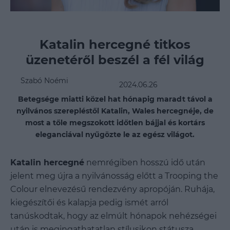
Katalin hercegné titkos
üzenetéről beszél a fél világ
Szabó Noémi
2024.06.26
Betegsége miatti közel hat hónapig maradt távol a
nyilvános szerepléstől Katalin, Wales hercegnéje, de
most a tőle megszokott időtlen bájjal és kortárs
eleganciával nyűgözte le az egész világot.
Katalin hercegné
nemrégiben hosszú idő után
jelent meg újra a nyilvánosság előtt a Trooping the
Colour elnevezésű rendezvény apropóján. Ruhája,
kiegészítői és kalapja pedig ismét arról
tanúskodtak, hogy az elmúlt hónapok nehézségei
után is megingathatatlan stílusikon státusza.