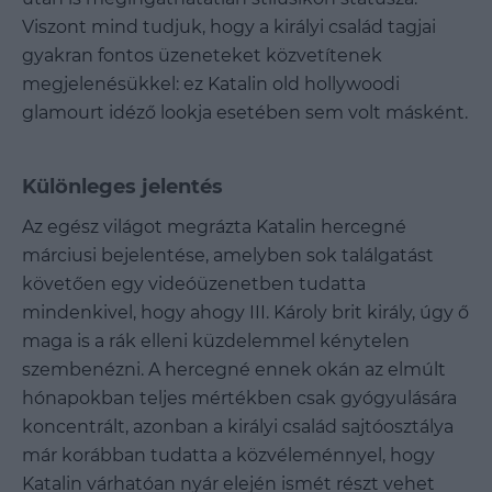
Viszont mind tudjuk, hogy a királyi család tagjai
gyakran fontos üzeneteket közvetítenek
megjelenésükkel: ez Katalin old hollywoodi
glamourt idéző lookja esetében sem volt másként.
Különleges jelentés
Az egész világot megrázta Katalin hercegné
márciusi bejelentése, amelyben sok találgatást
követően egy videóüzenetben tudatta
mindenkivel, hogy ahogy III. Károly brit király, úgy ő
maga is a rák elleni küzdelemmel kénytelen
szembenézni. A hercegné ennek okán az elmúlt
hónapokban teljes mértékben csak gyógyulására
koncentrált, azonban a királyi család sajtóosztálya
már korábban tudatta a közvéleménnyel, hogy
Katalin várhatóan nyár elején ismét részt vehet