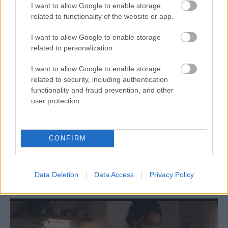
I want to allow Google to enable storage
related to functionality of the website or app.
I want to allow Google to enable storage
related to personalization.
I want to allow Google to enable storage
related to security, including authentication
functionality and fraud prevention, and other
Emma
-
FLOW&FUN
user protection.
A fun faktor nyomában: így találd meg újra,
mi okoz valódi örömöt
A valódi öröm nem mindig hasznos, látványos vagy
CONFIRM
megtervezett. Néha egy spontán program, egy régi
hobbi vagy egy jó nevetés segít visszatalálni a fun
faktorhoz.
Data Deletion
Data Access
Privacy Policy