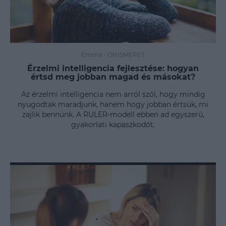
Emma
-
ÖNISMERET
Érzelmi intelligencia fejlesztése: hogyan
értsd meg jobban magad és másokat?
Az érzelmi intelligencia nem arról szól, hogy mindig
nyugodtak maradjunk, hanem hogy jobban értsük, mi
zajlik bennünk. A RULER-modell ebben ad egyszerű,
gyakorlati kapaszkodót.