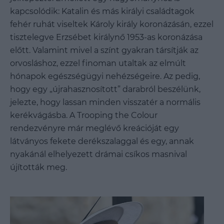
kapcsolódik: Katalin és más királyi családtagok
fehér ruhát viseltek Károly király koronázásán, ezzel
tisztelegve Erzsébet királynő 1953-as koronázása
előtt. Valamint mivel a színt gyakran társítják az
orvosláshoz, ezzel finoman utaltak az elmúlt
hónapok egészségügyi nehézségeire. Az pedig,
hogy egy „újrahasznosított” darabról beszélünk,
jelezte, hogy lassan minden visszatér a normális
kerékvágásba. A Trooping the Colour
rendezvényre már meglévő kreációját egy
látványos fekete derékszalaggal és egy, annak
nyakánál elhelyezett drámai csíkos masnival
újították meg.