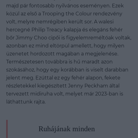
majd pár fontosabb nyilvános eseményen. Ezek
közül az első a Trooping the Colour rendezvény
volt, melyre nemrégiben került sor. A walesi
hercegné Philip Treacy kalapja és elegáns fehér
bőr Jimmy Choo cipői is figyelemreméltóak voltak,
azonban ez mind eltörpül amellett, hogy milyen
üzenetet hordozott magában a megjelenése.
Természetesen továbbra is hű maradt azon
szokásához, hogy egy korábban is viselt darabban
jelent meg. Ezúttal ez egy fehér alapon, fekete
részletekkel kiegészített Jenny Peckham által
tervezett midiruha volt, melyet már 2023-ban is
láthattunk rajta.
Ruhájának minden