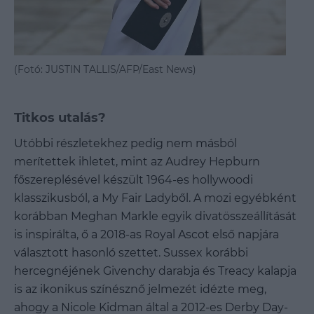
(Fotó: JUSTIN TALLIS/AFP/East News)
Titkos utalás?
Utóbbi részletekhez pedig nem másból
merítettek ihletet, mint az Audrey Hepburn
főszereplésével készült 1964-es hollywoodi
klasszikusból, a My Fair Ladyből. A mozi egyébként
korábban Meghan Markle egyik divatösszeállítását
is inspirálta, ő a 2018-as Royal Ascot első napjára
választott hasonló szettet. Sussex korábbi
hercegnéjének Givenchy darabja és Treacy kalapja
is az ikonikus színésznő jelmezét idézte meg,
ahogy a Nicole Kidman által a 2012-es Derby Day-