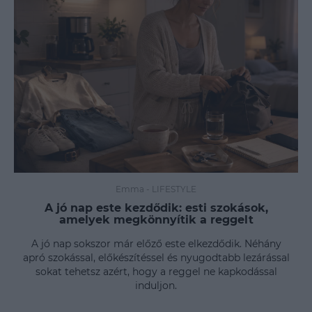
Emma
-
LIFESTYLE
A jó nap este kezdődik: esti szokások,
amelyek megkönnyítik a reggelt
A jó nap sokszor már előző este elkezdődik. Néhány
apró szokással, előkészítéssel és nyugodtabb lezárással
sokat tehetsz azért, hogy a reggel ne kapkodással
induljon.