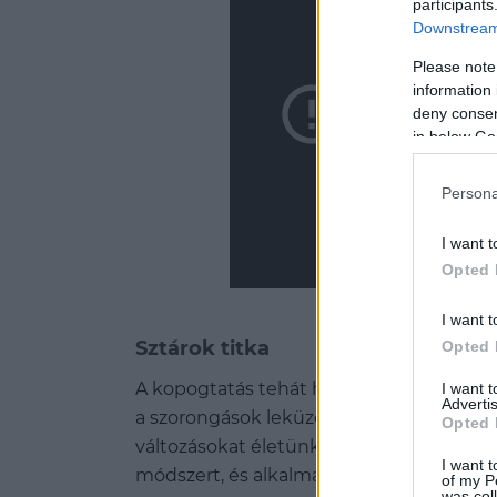
participants
Downstream 
Please note
information 
deny consent
in below Go
Persona
I want t
Opted 
I want t
Sztárok titka
Opted 
A kopogtatás tehát hatékony eszköz, ame
I want 
Advertis
a szorongások leküzdéséhez és az életm
Opted 
változásokat életünkbe. Pink, Boy George
I want t
módszert, és alkalmazzák önmagukon a fe
of my P
was col