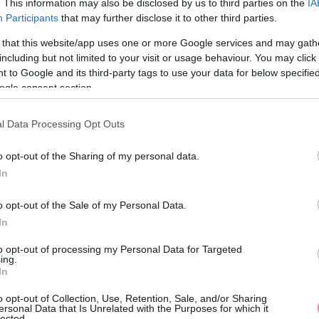
. This information may also be disclosed by us to third parties on the
IA
Participants
that may further disclose it to other third parties.
 that this website/app uses one or more Google services and may gath
including but not limited to your visit or usage behaviour. You may click 
 to Google and its third-party tags to use your data for below specifi
ogle consent section.
l Data Processing Opt Outs
o opt-out of the Sharing of my personal data.
In
o opt-out of the Sale of my Personal Data.
In
ly nagyban hozzá járul a stressz csökkentéséhez,
to opt-out of processing my Personal Data for Targeted
ing.
inőség javításához. Saját kezünkkel hozhatunk
In
, és Russel Brand is ismeri ezt a nagyszerű
o opt-out of Collection, Use, Retention, Sale, and/or Sharing
llépések előtti stressz levezetésére.
ersonal Data that Is Unrelated with the Purposes for which it
lected.