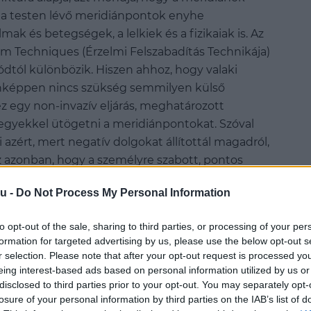
rt a testen lévő meridiánpontok enyhe
k és betegségek, a lelkiek és a fizikaiak is. Az
m Techniques (Érzelmi Felszabadítás Technikája)
tól különbözik. Hiszen ahhoz, hogy valaki
onképpen nincs szükség semmilyen külső
z egy non-invazív eljárás, meghatározott
begyekkel ütögetni a meridiánpontokat. Szóval
 azért, mert negatív dolgokat állítottál magadról,
 azonban, hogy a személyre szabott, pontos
szükség, hiszen más pontokat kell stimulálnia
u -
Do Not Process My Personal Information
nnak, aki figyelemzavarral. Emellett a módszer
egségek, gyulladások, látás- vagy fülproblémák,
to opt-out of the sale, sharing to third parties, or processing of your per
formation for targeted advertising by us, please use the below opt-out s
r selection. Please note that after your opt-out request is processed y
eing interest-based ads based on personal information utilized by us or
disclosed to third parties prior to your opt-out. You may separately opt-
losure of your personal information by third parties on the IAB’s list of