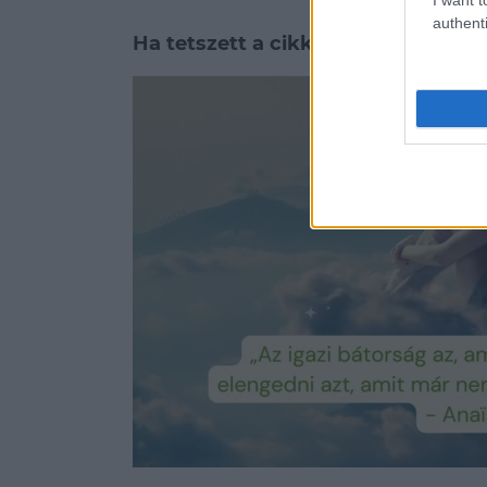
authenti
Ha tetszett a cikkünk, ezeket is ajá
4 jel, ami arra utal, hogy mérgező 
Happy hygge: így építsd be a dánok
Túl sok szégyen és bűntudat kapcsol
táplálkozás!
Loaded
:
Unmute
90.79%