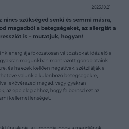
2023.10.21
z nincs szükséged senki és semmi másra,
od magadból a betegségeket, az allergiát a
pressziót is – mutatjuk, hogyan!
ménk energiája fokozatosan változásokat idéz elő a
, gyakran magunkban mantrázott gondolataink
, és ha ezek kellően negatívak, szétzilálják a
zhetővé válunk a különböző betegségekre,
állva lekövérezed magad, vagy gyakran
 az épp elég ahhoz, hogy felborítsd ezt az
lami kellemetlenséget.
nktúra alapja, azt mondja, hogy a meridiánok