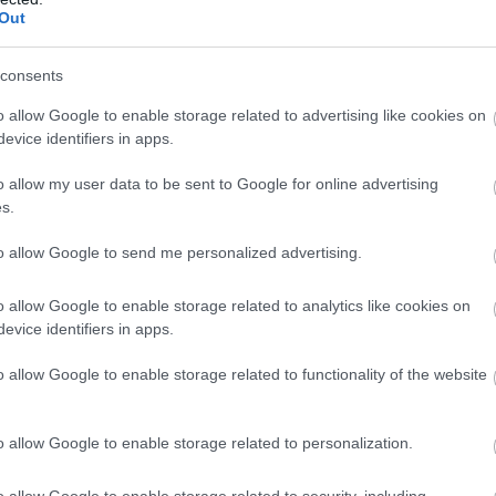
Out
l, hogy mindenki egyedi és mindenki a saját útját
consents
g
forduljunk szakemberhez,
és még véletlenül se
tási rendszereket, amiket mondjuk a barátnőnk
o allow Google to enable storage related to advertising like cookies on
evice identifiers in apps.
, gondolkodjunk holisztikusan és engedjük, hogy
tai beinduljanak a meridiánpontok stimulálása
o allow my user data to be sent to Google for online advertising
s.
to allow Google to send me personalized advertising.
o allow Google to enable storage related to analytics like cookies on
evice identifiers in apps.
o allow Google to enable storage related to functionality of the website
 PHOTO LIBRARY/GettyImages
o allow Google to enable storage related to personalization.
o allow Google to enable storage related to security, including