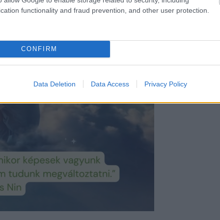
cation functionality and fraud prevention, and other user protection.
nljuk:
kapcsolatban vagy saját magaddal
CONFIRM
 boldogságszemléletét a társas kapcsolataidba
ódik az evéshez: válts nézőpontot, éljen a pozitív
Data Deletion
Data Access
Privacy Policy