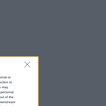
sonal or
ection to
ou may
 personal
out of the
 downstream