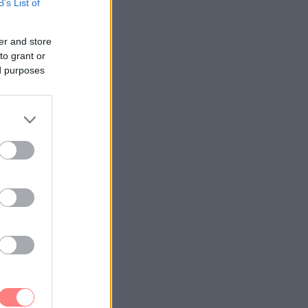
B’s List of
er and store
to grant or
ed purposes