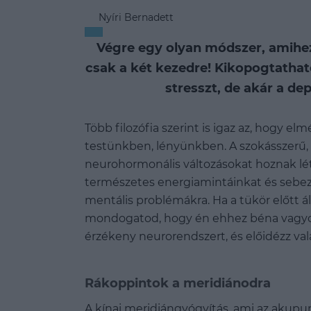
Nyíri Bernadett
Végre egy olyan módszer, amihe
csak a két kezedre! Kikopogtathat
stresszt, de akár a de
Több filozófia szerint is igaz az, hogy el
testünkben, lényünkben. A szokásszerű
neurohormonális változásokat hoznak létre
természetes energiamintáinkat és sebe
mentális problémákra. Ha a tükör előtt 
mondogatod, hogy én ehhez béna vagyok,
érzékeny neurorendszert, és előidézz va
Rákoppintok a meridiánodra
A kínai meridiángyógyítás, ami az akupu