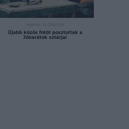
WooHoo
-
FLOW&FUN
Újabb közös fotót posztoltak a
Jóbarátok sztárjai