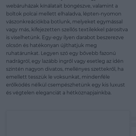
webáruházak kínálatait böngészve, valamint a
boltok polcai mellett elhaladva, lépten-nyomon
vászonkreációkba botlunk, melyeket egymással
vagy más, kifejezetten szellős textilekkel párosítva
is viselhetünk. Egy-egy ilyen darabot beszerezve
olcsón és hatékonyan újíthatjuk meg
ruhatárunkat. Legyen szó egy bővebb fazonú
nadrágról, egy lazább ingről vagy esetleg az idén
szintén nagyon divatos, mellényes szettekről, ha
emellett tesszük le voksunkat, mindenféle
erőlködés nélkül csempészhetünk egy kis luxust
és végtelen eleganciát a hétköznapjainkba.