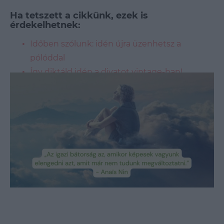
Ha tetszett a cikkünk, ezek is
érdekelhetnek:
Időben szólunk: idén újra üzenhetsz a
pólóddal
Így diktáld idén a divatot vintage-ban!
Új hullám érkezett? A tenniscore mindent
elsöpör
Loaded
:
Unmute
90.58%