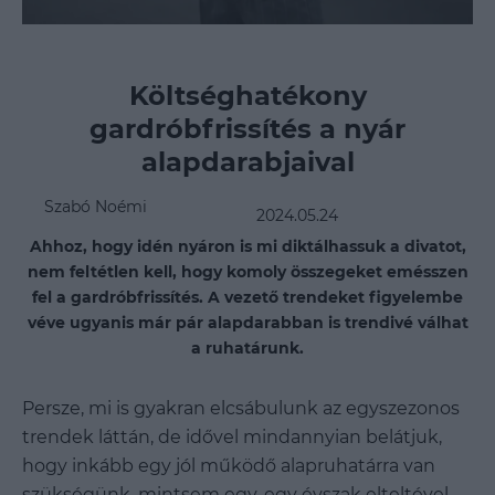
Költséghatékony
gardróbfrissítés a nyár
alapdarabjaival
Szabó Noémi
2024.05.24
Ahhoz, hogy idén nyáron is mi diktálhassuk a divatot,
nem feltétlen kell, hogy komoly összegeket emésszen
fel a gardróbfrissítés. A vezető trendeket figyelembe
véve ugyanis már pár alapdarabban is trendivé válhat
a ruhatárunk.
Persze, mi is gyakran elcsábulunk az egyszezonos
trendek láttán, de idővel mindannyian belátjuk,
hogy inkább egy jól működő alapruhatárra van
szükségünk, mintsem egy-egy évszak elteltével