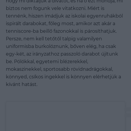
hogy mi diktáljuk a divatot, és ha ő ezt mondja, mi
biztos nem fogunk vele vitatkozni. Miért is
tennénk, hiszen imádjuk az iskolai egyenruhákból
ispirált darabokat, főleg most, amikor azt akár a
tenniscore-ba beillő fazonokkal is párosíthatjuk.
Persze, nem kell tetőtől talpig valamilyen
uniformisba burkolóznunk, bőven elég, ha csak
egy-két, az irányzathoz passzoló darabot újítunk
be. Pólókkal, egyetemi blézerekkel,
mokaszinekkel, sportosabb rövidnadrágokkal,
könnyed, csíkos ingekkel is könnyen elérhetjük a
kívánt hatást.