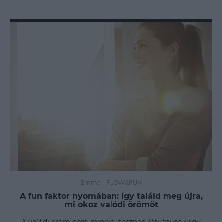
Emma
-
FLOW&FUN
A fun faktor nyomában: így találd meg újra,
mi okoz valódi örömöt
A valódi öröm nem mindig hasznos, látványos vagy