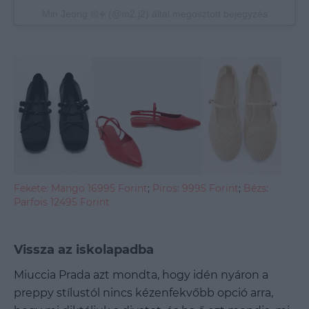
Min Jeong 𑁍𑅀 (@m2.j2) által megosztott bejegyzés
Fekete: Mango 16995 Forint
;
Piros: 9995 Forint
;
Bézs:
Parfois 12495 Forint
Vissza az iskolapadba
Miuccia Prada azt mondta, hogy idén nyáron a
preppy stílustól nincs kézenfekvőbb opció arra,