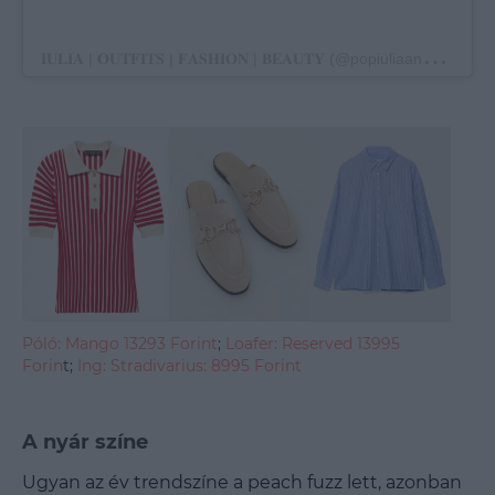

𝐔𝐋𝐈𝐀 | 𝐎𝐔𝐓𝐅𝐈𝐓𝐒 | 𝐅𝐀𝐒𝐇𝐈𝐎𝐍 | 𝐁𝐄𝐀𝐔𝐓𝐘 (@popiuliaanca) által megosztott bejegyzés
Póló: Mango 13293 Forint
;
Loafer: Reserved 13995
Forin
t;
Ing: Stradivarius: 8995 Forint
A nyár színe
Ugyan az év trendszíne a peach fuzz lett, azonban