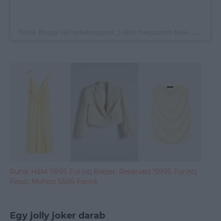
H
arlie Briggs (@harliebriggsart_) által megosztott bejegyzés
Ruha: H&M 11995 Forint
;
Blézer: Reserved 15995 Forint
;
Felső: Mohito 5595 Forint
Egy jolly joker darab