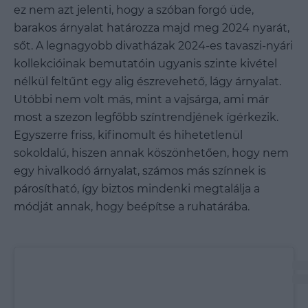
ez nem azt jelenti, hogy a szóban forgó üde,
barakos árnyalat határozza majd meg 2024 nyarát,
sőt. A legnagyobb divatházak 2024-es tavaszi-nyári
kollekcióinak bemutatóin ugyanis szinte kivétel
nélkül feltűnt egy alig észrevehető, lágy árnyalat.
Utóbbi nem volt más, mint a vajsárga, ami
már
most a szezon legfőbb színtrendjének ígérkezik.
Egyszerre friss, kifinomult és hihetetlenül
sokoldalú, hiszen annak köszönhetően, hogy nem
egy hivalkodó árnyalat, számos más színnek is
párosítható, így biztos mindenki megtalálja a
módját annak, hogy beépítse a ruhatárába.