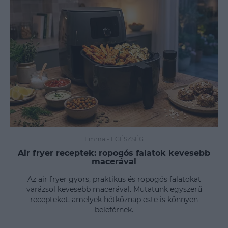
Emma
-
EGÉSZSÉG
Air fryer receptek: ropogós falatok kevesebb
macerával
Az air fryer gyors, praktikus és ropogós falatokat
varázsol kevesebb macerával. Mutatunk egyszerű
recepteket, amelyek hétköznap este is könnyen
beleférnek.