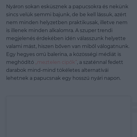
Nyáron sokan esküsznek a papucsokra és nekünk
sincs velük semmi bajunk, de be kell lássuk, azért
nem minden helyzetben praktikusak, illetve nem
is illenek minden alkalomra. A szuper trendi
megjelenés érdekében idén válasszunk helyette
valami mást, hiszen bőven van miből válogatnunk.
Egy hegyes orrú balerina, a közösségi médiát is
meghódító
„meztelen cipők”
, a szaténnal fedett
darabok mind-mind tökéletes alternatívái
lehetnek a papucsnak egy hosszú nyári napon.