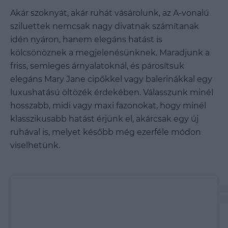
Akár szoknyát, akár ruhát vásárolunk, az A-vonalú
sziluettek nemcsak nagy divatnak számítanak
idén nyáron, hanem elegáns hatást is
kölcsönöznek a megjelenésünknek. Maradjunk a
friss, semleges árnyalatoknál, és párosítsuk
elegáns Mary Jane cipőkkel vagy balerinákkal egy
luxushatású öltözék érdekében. Válasszunk minél
hosszabb, midi vagy maxi fazonokat, hogy minél
klasszikusabb hatást érjünk el, akárcsak egy új
ruhával is, melyet később még ezerféle módon
viselhetünk.