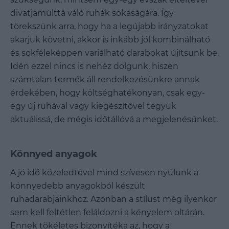
divatjamúlttá váló ruhák sokaságára. Így
törekszünk arra, hogy ha a legújabb irányzatokat
akarjuk követni, akkor is inkább jól kombinálható
és sokféleképpen variálható darabokat újítsunk be.
Idén ezzel nincs is nehéz dolgunk, hiszen
számtalan termék áll rendelkezésünkre annak
érdekében, hogy költséghatékonyan, csak egy-
egy új ruhával vagy kiegészítővel tegyük
aktuálissá, de mégis időtállóvá a megjelenésünket.
Könnyed anyagok
A jó idő közeledtével mind szívesen nyúlunk a
könnyedebb anyagokból készült
ruhadarabjainkhoz. Azonban a stílust még ilyenkor
sem kell feltétlen feláldozni a kényelem oltárán.
Ennek tökéletes bizonyítéka az, hogy a