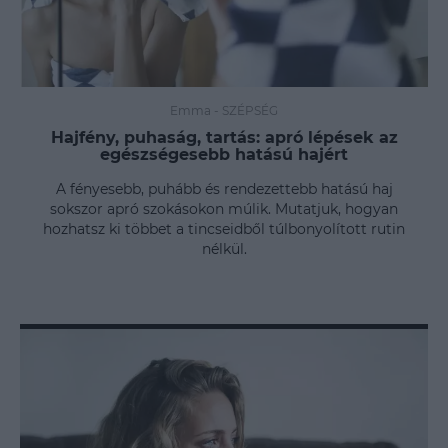
Emma
-
SZÉPSÉG
Hajfény, puhaság, tartás: apró lépések az
egészségesebb hatású hajért
A fényesebb, puhább és rendezettebb hatású haj
sokszor apró szokásokon múlik. Mutatjuk, hogyan
hozhatsz ki többet a tincseidből túlbonyolított rutin
nélkül.