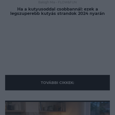
Balogh Mia
-
FLOW&FUN
Ha a kutyusoddal csobbannál: ezek a
legszuperebb kutyás strandok 2024 nyarán
TOVÁBBI CIKKEK: