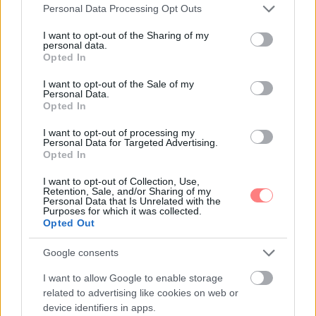
Please note that this website/app uses one or more Google
Personal Data Processing Opt Outs
Az áttetsző darabok iránti lelkesedésünk, úgy
services and may gather and store information including but
not limited to your visit or usage behaviour. You may click to
I want to opt-out of the Sharing of my
tűnik, idén nyáron sem kell, hogy csillapodjon. A
personal data.
grant or deny consent to Google and its third-party tags to
tavaszi/nyári kifutókon számos légies ruhát és
Opted In
use your data for below specified purposes in below Google
szoknyát láthattunk, melyek a fehér, a pasztell és a
consent section.
I want to opt-out of the Sale of my
szürke ezernyi árnyalatában pompáztak. Ha a
Personal Data.
Opted In
trendet hordható módon szeretnénk viselni,
válasszunk egy áttetsző réteggel ellátott szoknyát,
I want to opt-out of processing my
Personal Data for Targeted Advertising.
amit basic pólókkal párosíthatunk, vagy egy
Opted In
átlátszó blúzt, amit melltartó vagy top fölé felvéve
I want to opt-out of Collection, Use,
és farmerral kombinálva is kellő hatást érhetünk el.
Retention, Sale, and/or Sharing of my
Personal Data that Is Unrelated with the
Purposes for which it was collected.
Opted Out
Google consents
I want to allow Google to enable storage
related to advertising like cookies on web or
device identifiers in apps.