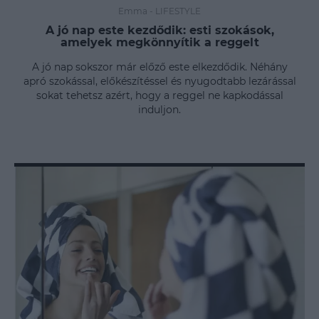
Emma
-
LIFESTYLE
A jó nap este kezdődik: esti szokások,
amelyek megkönnyítik a reggelt
A jó nap sokszor már előző este elkezdődik. Néhány
apró szokással, előkészítéssel és nyugodtabb lezárással
sokat tehetsz azért, hogy a reggel ne kapkodással
induljon.