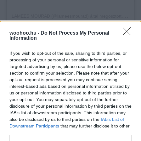
L
AMEES MOURAD (@lameesmourad) által megosztott bejegyzés
woohoo.hu -
Do Not Process My Personal
Information
If you wish to opt-out of the sale, sharing to third parties, or
processing of your personal or sensitive information for
targeted advertising by us, please use the below opt-out
section to confirm your selection. Please note that after your
opt-out request is processed you may continue seeing
interest-based ads based on personal information utilized by
us or personal information disclosed to third parties prior to
your opt-out. You may separately opt-out of the further
disclosure of your personal information by third parties on the
Bézs: Reserved 18995 Forint
;
Fekete: Mango 11990
IAB’s list of downstream participants. This information may
Forint
;
Kék: Zara 11595 Forint
also be disclosed by us to third parties on the
IAB’s List of
Downstream Participants
that may further disclose it to other
third parties.
Áttetsző részletek