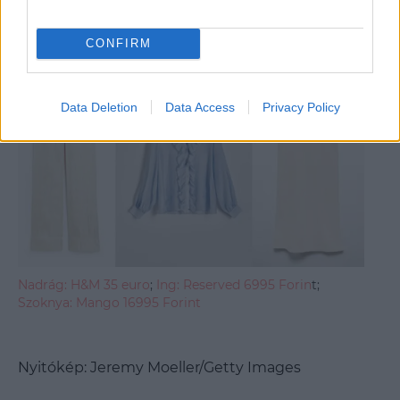
OLGA LIBER (@olgali.ber) által megosztott bejegyzés
CONFIRM
Data Deletion
Data Access
Privacy Policy
Nadrág: H&M 35 euro
;
Ing: Reserved 6995 Forin
t;
Szoknya: Mango 16995 Forint
Nyitókép: Jeremy Moeller/Getty Images