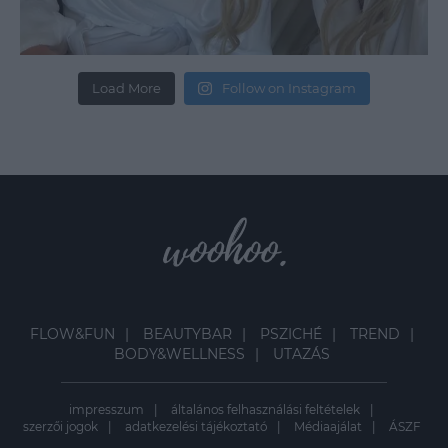
Load More
Follow on Instagram
FLOW&FUN
BEAUTYBAR
PSZICHÉ
TREND
BODY&WELLNESS
UTAZÁS
impresszum
általános felhasználási feltételek
szerzői jogok
adatkezelési tájékoztató
Médiaajálat
ÁSZF