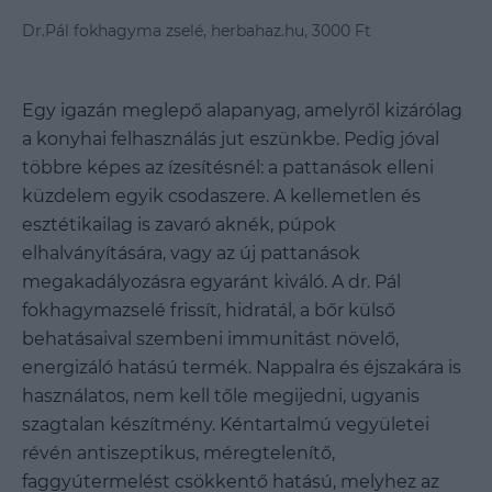
Dr.Pál fokhagyma zselé, herbahaz.hu, 3000 Ft
Egy igazán meglepő alapanyag, amelyről kizárólag
a konyhai felhasználás jut eszünkbe. Pedig jóval
többre képes az ízesítésnél: a pattanások elleni
küzdelem egyik csodaszere. A kellemetlen és
esztétikailag is zavaró aknék, púpok
elhalványítására, vagy az új pattanások
megakadályozásra egyaránt kiváló. A dr. Pál
fokhagymazselé frissít, hidratál, a bőr külső
behatásaival szembeni immunitást növelő,
energizáló hatású termék. Nappalra és éjszakára is
használatos, nem kell tőle megijedni, ugyanis
szagtalan készítmény. Kéntartalmú vegyületei
révén antiszeptikus, méregtelenítő,
faggyútermelést csökkentő hatású, melyhez az