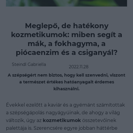
Meglepő, de hatékony
kozmetikumok: miben segít a
mák, a fokhagyma, a
piócaenzim és a csiganyál?
Steindl Gabriella
2022.11.28
A szépségért nem biztos, hogy kell szenvedni, viszont
a természet értékes hatóanyagait érdemes
kihasználni.
Évekkel ezelőtt a kaviár és a gyémánt számítottak
a szépségápolás nagyágyúinak, de ahogy a világ
változik, úgy az
kozmetikumok
összetevőinek
palettája is. Szerencsére egyre jobban háttérbe