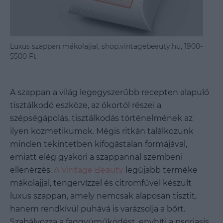
Luxus szappan mákolajjal, shop.vintagebeauty.hu, 1900-
5500 Ft
A szappan a világ legegyszerűbb recepten alapuló
tisztálkodó eszköze, az ókortól részei a
szépségápolás, tisztálkodás történelmének az
ilyen kozmetikumok. Mégis ritkán találkozunk
minden tekintetben kifogástalan formájával,
emiatt elég gyakori a szappannal szembeni
ellenérzés.
A Vintage Beauty
legújabb terméke
mákolajjal, tengervízzel és citromfűvel készült
luxus szappan, amely nemcsak alaposan tisztit,
hanem rendkívül puhává is varázsolja a bőrt.
Szabályozza a faggyúműködést, enyhíti a psoriasis