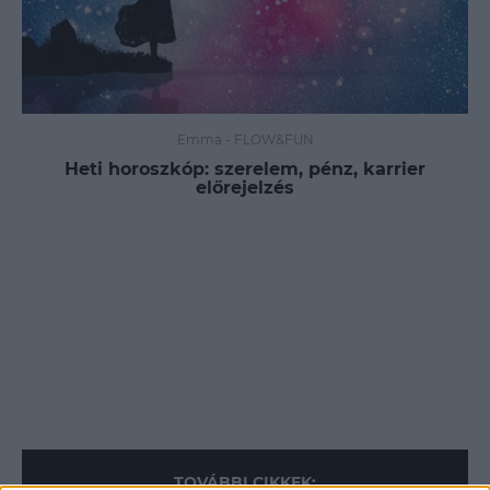
Emma
-
FLOW&FUN
Heti horoszkóp: szerelem, pénz, karrier
előrejelzés
TOVÁBBI CIKKEK: