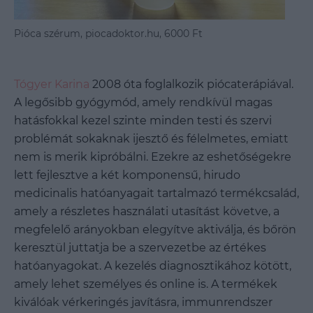
Pióca szérum, piocadoktor.hu, 6000 Ft
Tógyer Karina
2008 óta foglalkozik piócaterápiával.
A legősibb gyógymód, amely rendkívül magas
hatásfokkal kezel szinte minden testi és szervi
problémát sokaknak ijesztő és félelmetes, emiatt
nem is merik kipróbálni. Ezekre az eshetőségekre
lett fejlesztve a két komponensű, hirudo
medicinalis hatóanyagait tartalmazó termékcsalád,
amely a részletes használati utasítást követve, a
megfelelő arányokban elegyítve aktiválja, és bőrön
keresztül juttatja be a szervezetbe az értékes
hatóanyagokat. A kezelés diagnosztikához kötött,
amely lehet személyes és online is. A termékek
kiválóak vérkeringés javításra, immunrendszer