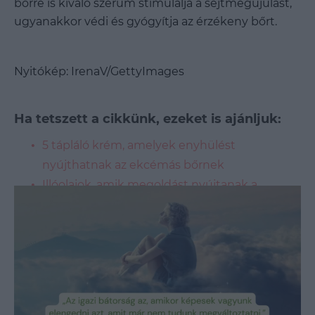
bőrre is kiváló szérum stimulálja a sejtmegújulást,
ugyanakkor védi és gyógyítja az érzékeny bőrt.
Nyitókép: IrenaV/GettyImages
Ha tetszett a cikkünk, ezeket is ajánljuk:
5 tápláló krém, amelyek enyhülést
nyújthatnak az ekcémás bőrnek
Illóolajok, amik megoldást nyújtanak a
leggyakoribb bőrproblémákra
Kell a francnak tusfürdő! Mi mostantól csak
natúr szappant használunk