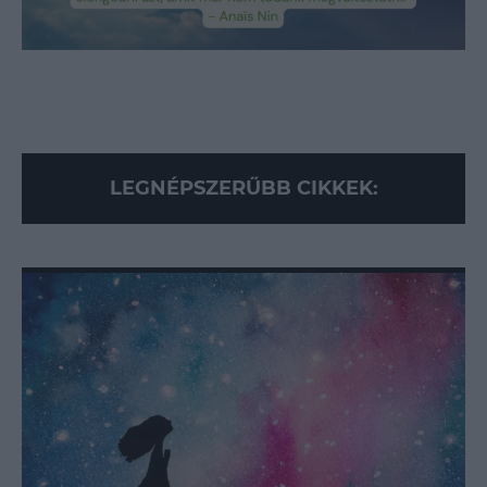
Loaded
:
Unmute
89.95%
LEGNÉPSZERŰBB CIKKEK: