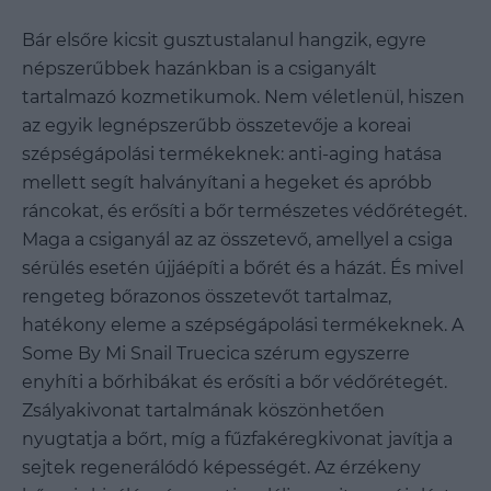
Bár elsőre kicsit gusztustalanul hangzik, egyre
népszerűbbek hazánkban is a csiganyált
tartalmazó kozmetikumok. Nem véletlenül, hiszen
az egyik legnépszerűbb összetevője a koreai
szépségápolási termékeknek: anti-aging hatása
mellett segít halványítani a hegeket és apróbb
ráncokat, és erősíti a bőr természetes védőrétegét.
Maga a csiganyál az az összetevő, amellyel a csiga
sérülés esetén újjáépíti a bőrét és a házát. És mivel
rengeteg bőrazonos összetevőt tartalmaz,
hatékony eleme a szépségápolási termékeknek. A
Some By Mi Snail Truecica szérum egyszerre
enyhíti a bőrhibákat és erősíti a bőr védőrétegét.
Zsályakivonat tartalmának köszönhetően
nyugtatja a bőrt, míg a fűzfakéregkivonat javítja a
sejtek regenerálódó képességét. Az érzékeny