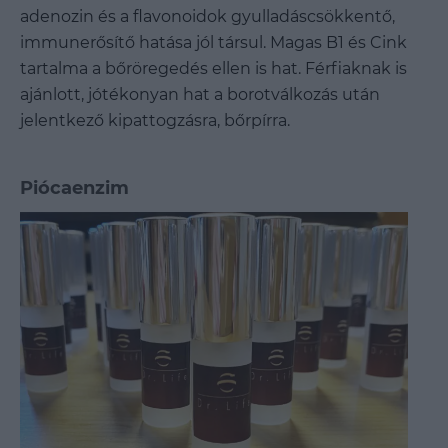
adenozin és a flavonoidok gyulladáscsökkentő,
immunerősítő hatása jól társul. Magas B1 és Cink
tartalma a bőröregedés ellen is hat. Férfiaknak is
ajánlott, jótékonyan hat a borotválkozás után
jelentkező kipattogzásra, bőrpírra.
Piócaenzim