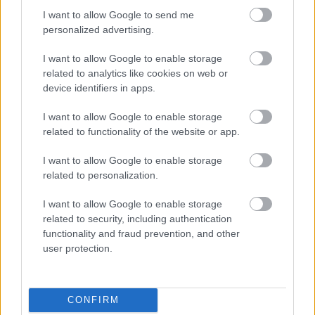
I want to allow Google to send me
Emma
-
FLOW&FUN
personalized advertising.
A fun faktor nyomában: így találd meg újra,
mi okoz valódi örömöt
I want to allow Google to enable storage
related to analytics like cookies on web or
A valódi öröm nem mindig hasznos, látványos vagy
device identifiers in apps.
megtervezett. Néha egy spontán program, egy régi
hobbi vagy egy jó nevetés segít visszatalálni a fun
I want to allow Google to enable storage
faktorhoz.
related to functionality of the website or app.
I want to allow Google to enable storage
related to personalization.
I want to allow Google to enable storage
related to security, including authentication
functionality and fraud prevention, and other
user protection.
CONFIRM