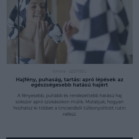
Emma
-
SZÉPSÉG
Hajfény, puhaság, tartás: apró lépések az
egészségesebb hatású hajért
A fényesebb, puhább és rendezettebb hatású haj
sokszor apró szokásokon múlik. Mutatjuk, hogyan
hozhatsz ki többet a tincseidből túlbonyolított rutin
nélkül.