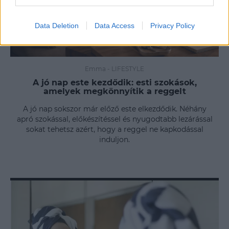
Data Deletion
Data Access
Privacy Policy
Emma
-
LIFESTYLE
A jó nap este kezdődik: esti szokások,
amelyek megkönnyítik a reggelt
A jó nap sokszor már előző este elkezdődik. Néhány
apró szokással, előkészítéssel és nyugodtabb lezárással
sokat tehetsz azért, hogy a reggel ne kapkodással
induljon.