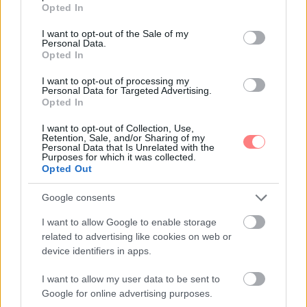
grant or deny consent to Google and its third-party tags to
Opted In
use your data for below specified purposes in below Google
Az air fryer gyors, praktikus és ropogós falatokat
varázsol kevesebb macerával. Mutatunk egyszerű
consent section.
I want to opt-out of the Sale of my
recepteket, amelyek hétköznap este is könnyen
Personal Data.
Opted In
beleférnek.
I want to opt-out of processing my
Personal Data for Targeted Advertising.
Opted In
I want to opt-out of Collection, Use,
Retention, Sale, and/or Sharing of my
Personal Data that Is Unrelated with the
Purposes for which it was collected.
Opted Out
Google consents
I want to allow Google to enable storage
related to advertising like cookies on web or
device identifiers in apps.
I want to allow my user data to be sent to
Google for online advertising purposes.