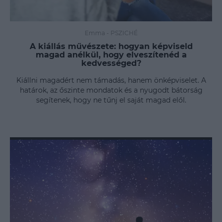
Emma
-
PSZICHÉ
A kiállás művészete: hogyan képviseld
magad anélkül, hogy elveszítenéd a
kedvességed?
Kiállni magadért nem támadás, hanem önképviselet. A
határok, az őszinte mondatok és a nyugodt bátorság
segítenek, hogy ne tűnj el saját magad elől.