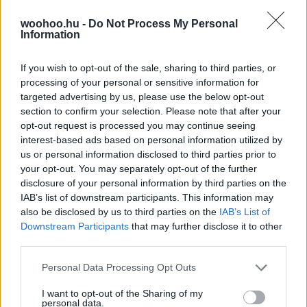
woohoo.hu -
Do Not Process My Personal
Information
If you wish to opt-out of the sale, sharing to third parties, or
processing of your personal or sensitive information for
targeted advertising by us, please use the below opt-out
section to confirm your selection. Please note that after your
opt-out request is processed you may continue seeing
interest-based ads based on personal information utilized by
us or personal information disclosed to third parties prior to
your opt-out. You may separately opt-out of the further
disclosure of your personal information by third parties on the
IAB’s list of downstream participants. This information may
also be disclosed by us to third parties on the
IAB’s List of
Downstream Participants
that may further disclose it to other
third parties.
Please note that this website/app uses one or more Google
Personal Data Processing Opt Outs
Emma
-
EGÉSZSÉG
services and may gather and store information including but
Air fryer receptek: ropogós falatok kevesebb
not limited to your visit or usage behaviour. You may click to
I want to opt-out of the Sharing of my
macerával
personal data.