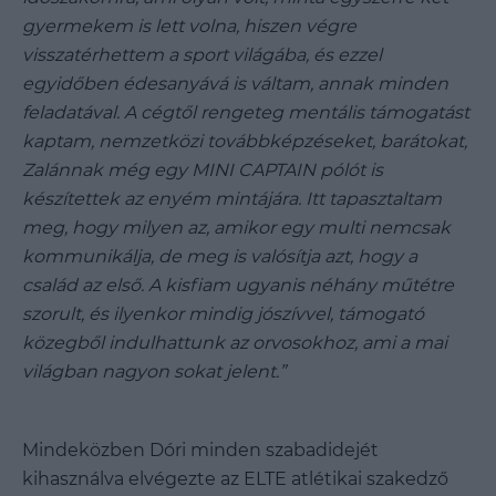
gyermekem is lett volna, hiszen végre
visszatérhettem a sport világába, és ezzel
egyidőben édesanyává is váltam, annak minden
feladatával. A cégtől rengeteg mentális támogatást
kaptam, nemzetközi továbbképzéseket, barátokat,
Zalánnak még egy MINI CAPTAIN pólót is
készítettek az enyém mintájára. Itt tapasztaltam
meg, hogy milyen az, amikor egy multi nemcsak
kommunikálja, de meg is valósítja azt, hogy a
család az első. A kisfiam ugyanis néhány műtétre
szorult, és ilyenkor mindig jószívvel, támogató
közegből indulhattunk az orvosokhoz, ami a mai
világban nagyon sokat jelent.”
Mindeközben Dóri minden szabadidejét
kihasználva elvégezte az ELTE atlétikai szakedző