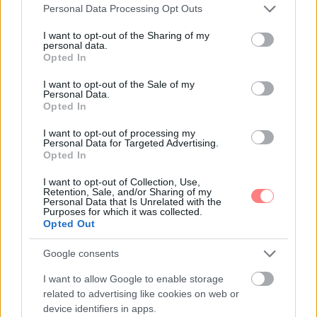
Please note that this website/app uses one or more Google
Personal Data Processing Opt Outs
Szívmelengető kihívás terjed a TikTokon a
services and may gather and store information including but
Harry Potter-rajongók között
not limited to your visit or usage behaviour. You may click to
I want to opt-out of the Sharing of my
personal data.
grant or deny consent to Google and its third-party tags to
Opted In
use your data for below specified purposes in below Google
consent section.
I want to opt-out of the Sale of my
Personal Data.
Opted In
I want to opt-out of processing my
Personal Data for Targeted Advertising.
Opted In
I want to opt-out of Collection, Use,
Retention, Sale, and/or Sharing of my
Personal Data that Is Unrelated with the
Purposes for which it was collected.
TOVÁBBI CIKKEK:
Opted Out
Google consents
I want to allow Google to enable storage
related to advertising like cookies on web or
device identifiers in apps.