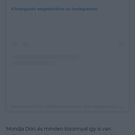
A bejegyzés megtekintése az Instagramon
D
ebreczeni Dóra (@debreczenidora) által megosztott bejegyzés
Mondja Dóri, és minden bizonnyal így is van.