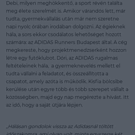
Debi, milyen meghökkentő, a sport révén találta
meg élete szerelmét is. Amikor várandós lett, már
tudta, gyermekvállalás után már nem szeretne
napi nyolc órában irodában dolgozni. Az égieknek
hála, a sors ekkor csodálatos lehetőséget hozott
számára: az ADIDAS Runners Budapest által. A cég
megkereste, hogy projektmenedzserként hozzon
létre egy futóklubot. Dóri, az ADIDAS rugalmas
feltételeinek hála, a gyermeknevelés mellett el
tudta vállalni a feladatot, és összeállította a
csapatot, amely azóta is működik. Kisfia bölcsibe
kerülése után egyre több és több szerepet vállalt a
közösségben, majd egy nap megérezte a hívást. Itt
az idő, hogy a saját útjára lépjen.
„Hálásan gondolok vissza az Adidasnál töltött
időszakomra, ami olyan volt, minta egyszerre két