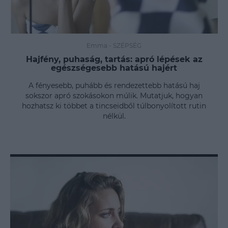
Emma
-
SZÉPSÉG
Hajfény, puhaság, tartás: apró lépések az
egészségesebb hatású hajért
A fényesebb, puhább és rendezettebb hatású haj
sokszor apró szokásokon múlik. Mutatjuk, hogyan
hozhatsz ki többet a tincseidből túlbonyolított rutin
nélkül.