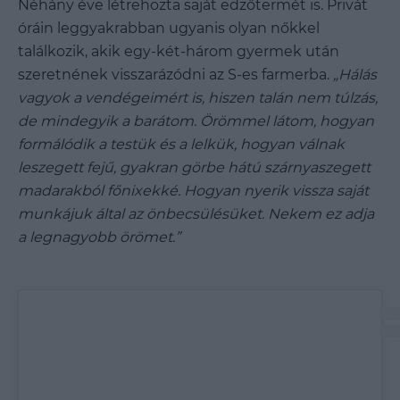
Néhány éve létrehozta saját edzőtermét is. Privát
óráin leggyakrabban ugyanis olyan nőkkel
találkozik, akik egy-két-három gyermek után
szeretnének visszarázódni az S-es farmerba.
„Hálás
vagyok a vendégeimért is, hiszen talán nem túlzás,
de mindegyik a barátom. Örömmel látom, hogyan
formálódik a testük és a lelkük, hogyan válnak
leszegett fejű, gyakran görbe hátú szárnyaszegett
madarakból főnixekké. Hogyan nyerik vissza saját
munkájuk által az önbecsülésüket. Nekem ez adja
a legnagyobb örömet.”