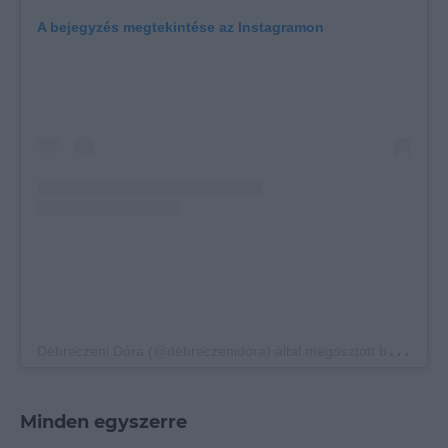
A bejegyzés megtekintése az Instagramon
D
ebreczeni Dóra (@debreczenidora) által megosztott bejegyzés
Minden egyszerre