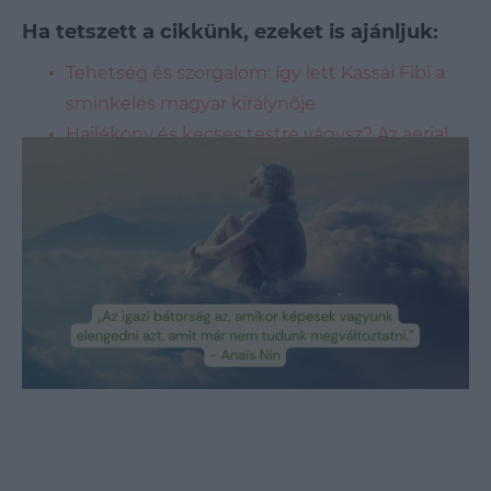
Ha tetszett a cikkünk, ezeket is ajánljuk:
Tehetség és szorgalom: így lett Kassai Fibi a
sminkelés magyar királynője
Hajlékony és kecses testre vágysz? Az aerial
légtornával könnyedén elérheted
Rendkívül hatékony, új gerinckímélő
mozgásforma, ez a Gyrotonic
Loaded
:
Unmute
90.79%