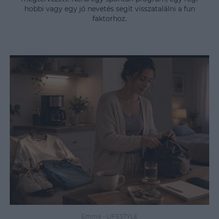
hobbi vagy egy jó nevetés segít visszatalálni a fun
faktorhoz.
Emma
-
LIFESTYLE