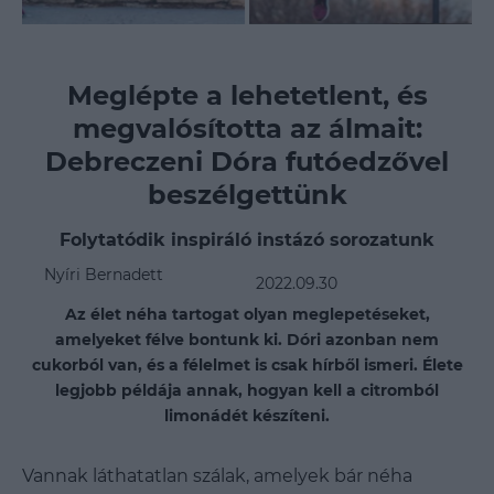
Meglépte a lehetetlent, és
megvalósította az álmait:
Debreczeni Dóra futóedzővel
beszélgettünk
Folytatódik inspiráló instázó sorozatunk
Nyíri Bernadett
2022.09.30
Az élet néha tartogat olyan meglepetéseket,
amelyeket félve bontunk ki. Dóri azonban nem
cukorból van, és a félelmet is csak hírből ismeri. Élete
legjobb példája annak, hogyan kell a citromból
limonádét készíteni.
Vannak láthatatlan szálak, amelyek bár néha