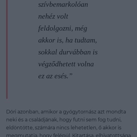
szívbemarkolóan
nehéz volt
feldolgozni, még
akkor is, ha tudtam,
sokkal durvábban is
végződhetett volna
ez az esés.”
Dóri azonban, amikor a gyógytornász azt mondta
neki és a családjának, hogy futni sem fog tudni,
eldöntötte, számára nincs lehetetlen, ő akkor is
megmutatja, hogy felépül. Kitartása, elhivatottsága