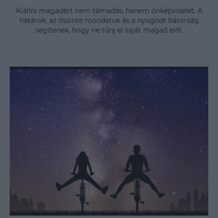
Kiállni magadért nem támadás, hanem önképviselet. A
határok, az őszinte mondatok és a nyugodt bátorság
segítenek, hogy ne tűnj el saját magad elől.