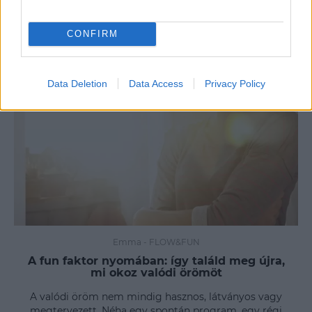
CONFIRM
Data Deletion
Data Access
Privacy Policy
Emma
-
FLOW&FUN
A fun faktor nyomában: így találd meg újra,
mi okoz valódi örömöt
A valódi öröm nem mindig hasznos, látványos vagy
megtervezett. Néha egy spontán program, egy régi