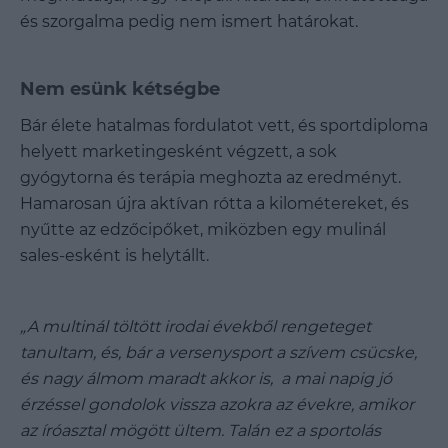
és szorgalma pedig nem ismert határokat.
Nem esünk kétségbe
Bár élete hatalmas fordulatot vett, és sportdiploma
helyett marketingesként végzett, a sok
gyógytorna és terápia meghozta az eredményt.
Hamarosan újra aktívan rótta a kilométereket, és
nyűtte az edzőcipőket, miközben egy mulinál
sales-esként is helytállt.
„A multinál töltött irodai évekből rengeteget
tanultam, és, bár a versenysport a szívem csücske,
és nagy álmom maradt akkor is, a mai napig jó
érzéssel gondolok vissza azokra az évekre, amikor
az íróasztal mögött ültem. Talán ez a sportolás