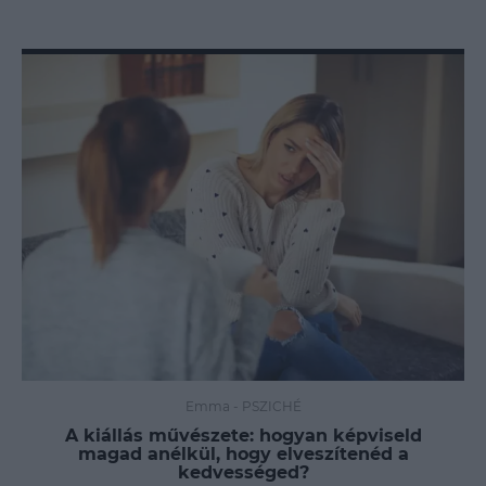
Emma
-
PSZICHÉ
A kiállás művészete: hogyan képviseld
magad anélkül, hogy elveszítenéd a
kedvességed?