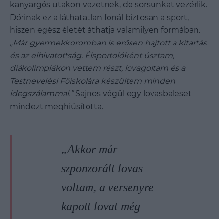
kanyargós utakon vezetnek, de sorsunkat vezérlik.
Dórinak ez a láthatatlan fonál biztosan a sport,
hiszen egész életét áthatja valamilyen formában.
„Már gyermekkoromban is erősen hajtott a kitartás
és az elhivatottság. Élsportolóként úsztam,
diákolimpiákon vettem részt, lovagoltam és a
Testnevelési Főiskolára készültem minden
idegszálammal.”
Sajnos végül egy lovasbaleset
mindezt meghiúsította.
„Akkor már
szponzorált lovas
voltam, a versenyre
kapott lovat még