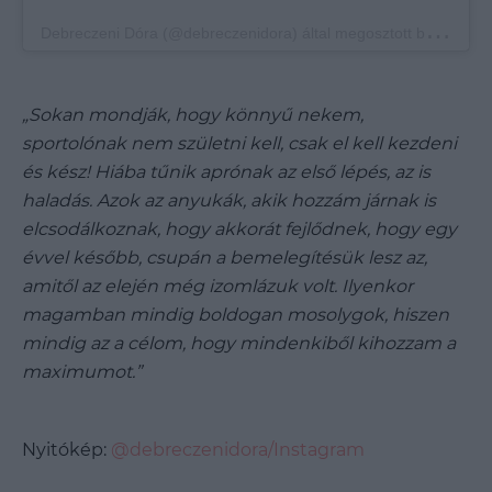
D
ebreczeni Dóra (@debreczenidora) által megosztott bejegyzés
„Sokan mondják, hogy könnyű nekem,
sportolónak nem születni kell, csak el kell kezdeni
és kész! Hiába tűnik aprónak az első lépés, az is
haladás. Azok az anyukák, akik hozzám járnak is
elcsodálkoznak, hogy akkorát fejlődnek, hogy egy
évvel később, csupán a bemelegítésük lesz az,
amitől az elején még izomlázuk volt. Ilyenkor
magamban mindig boldogan mosolygok, hiszen
mindig az a célom, hogy mindenkiből kihozzam a
maximumot.”
Nyitókép:
@debreczenidora/Instagram