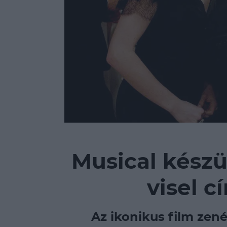
Musical készü
visel c
Az ikonikus film zené