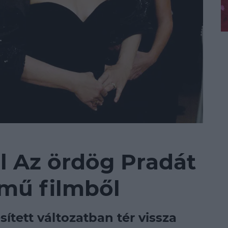
l Az ördög Pradát
ímű filmből
sített változatban tér vissza