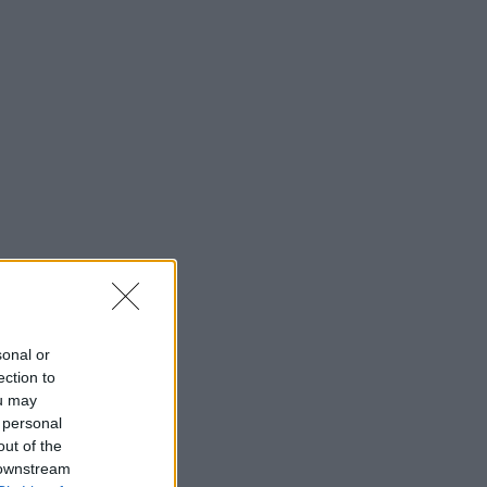
sonal or
ection to
ou may
 personal
out of the
 downstream