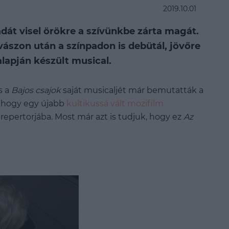
2019.10.01
dát visel örökre a szívünkbe zárta magát.
vászon után a színpadon is debütál, jövőre
alapján készült musical.
s a
Bajos csajok
saját musicaljét már bemutatták a
, hogy egy újabb
kultikussá vált mozifilm
 repertorjába. Most már azt is tudjuk, hogy ez
Az