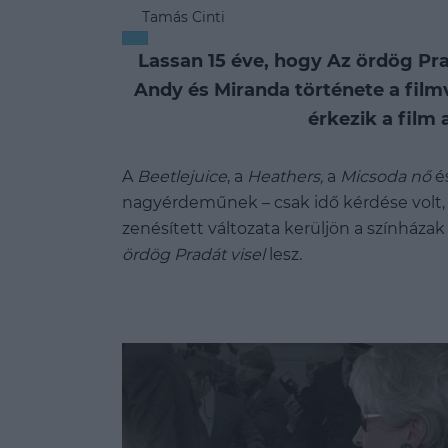
Tamás Cinti
Lassan 15 éve, hogy Az ördög Pra
Andy és Miranda története a film
érkezik a film 
A
Beetlejuice
, a
Heathers,
a
Micsoda nő
é
nagyérdeműnek – csak idő kérdése volt
zenésített változata kerüljön a színházak
ördög Pradát visel
lesz.