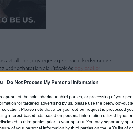
s azt állítani, egy egész generáció kedvencévé
 az utánozhatatlan alakítások és
egy csokor
 robbanhatok le, Valentinóban megyek’’ –
örökre a
u -
Do Not Process My Personal Information
a te is elgondolkodtál már azon, hogyan
ólásai dal formájába öntve vagy szívesen
to opt-out of the sale, sharing to third parties, or processing of your per
, nem azúr, hanem égszínkék ronda pulcsit’’
a
formation for targeted advertising by us, please use the below opt-out s
r selection. Please note that after your opt-out request is processed y
eing interest-based ads based on personal information utilized by us or
disclosed to third parties prior to your opt-out. You may separately opt-
alapján készült film, 2020 júliusában a chicagói
losure of your personal information by third parties on the IAB’s list of