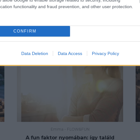
cation functionality and fraud prevention, and other user protection.
TOVÁBBI CIKKEK:
CONFIRM
Data Deletion
Data Access
Privacy Policy
Emma
-
FLOW&FUN
A fun faktor nyomában: így találd