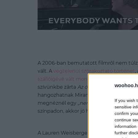
A 2006-ban bemutatott filmről nem túlzá
vált. A
végtelenül szórakoztató történet
,
szállóigévé vált mondás
– például a ‚
‚Nem
woohoo.h
szívünkbe zárta
Az ördög Pradát viselt
. H
hangozhatnak Miranda legcsípősebb besz
If you wish 
megnéznél egy
‚‚nem kék, nem is türkiz
sensitive in
színpadon, akkor jó hírünk van.
confirm you
continue se
information 
A
Lauren Weisberger
bestseller regénye
further disc