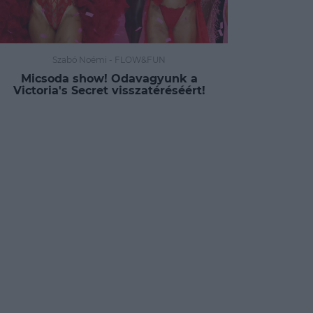
Szabó Noémi
-
FLOW&FUN
Micsoda show! Odavagyunk a
Victoria's Secret visszatéréséért!