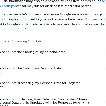
. This information may also be disclosed by us to third parties on the
IA
ormájában tér vissza. Az eredeti cím helyett a
Participants
that may further disclose it to other third parties.
ást augusztus végéig tekinthetik meg az
 that this website/app uses one or more Google services and may gath
way-re költözik a musical.
including but not limited to your visit or usage behaviour. You may click 
 to Google and its third-party tags to use your data for below specifi
ogle consent section.
ormációk, de azt már biztosan lehet tudni, hogy a
forgatókönyvíró pedig Paul Rudnick lesz. A
l Data Processing Opt Outs
hnnak köszönhetjük majd, így igazán eredeti
, mi szívesen látnánk őt Nigel szerepében és nagyon
o opt-out of the Sharing of my personal data.
p több mint 10 év után visszatér a színpadra.
In
da Priestly szerepét, mint ő?
o opt-out of the Sale of my Personal Data.
In
to opt-out of processing my Personal Data for Targeted
ing.
In
nljuk:
o opt-out of Collection, Use, Retention, Sale, and/or Sharing
ersonal Data that Is Unrelated with the Purposes for which it
 hazugságok szereplőitől tanultunk
lected.