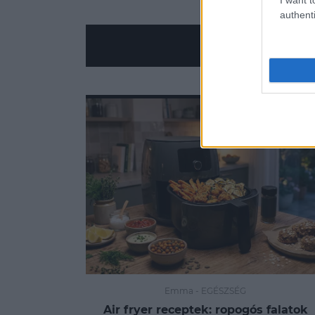
authenti
Emma
-
EGÉSZSÉG
Air fryer receptek: ropogós falatok