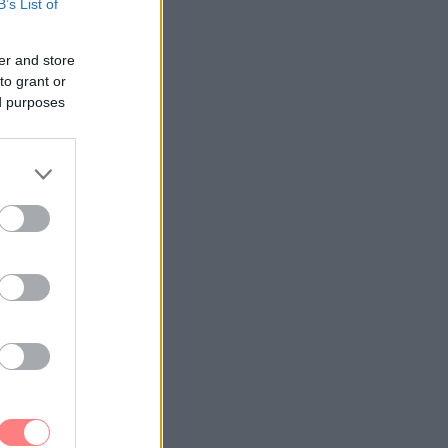
B’s List of
er and store
to grant or
ed purposes