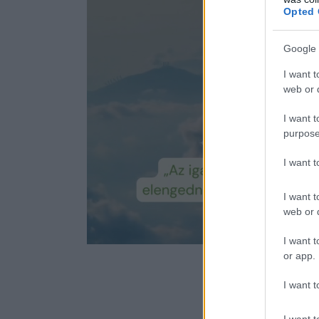
Opted 
Filmek, amiket szívesen látnánk az 
Anne Hathaway a második Emmy-díjá
Google 
I want t
web or d
I want t
purpose
I want 
I want t
web or d
Loaded
:
Unmute
I want t
90.79%
or app.
I want t
I want t