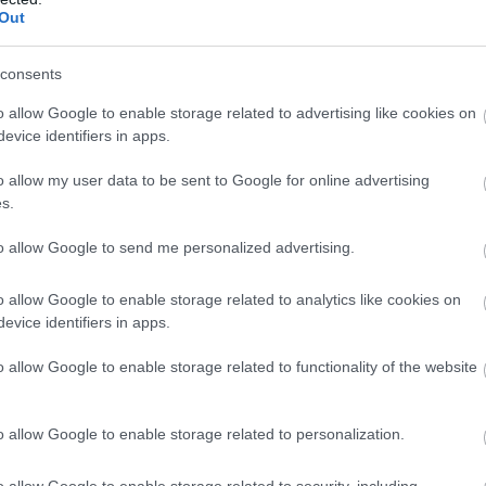
Out
Oscar-jelöltek között
ra pályázik: hamarosan startol a Modern Love
consents
o allow Google to enable storage related to advertising like cookies on
evice identifiers in apps.
o allow my user data to be sent to Google for online advertising
s.
to allow Google to send me personalized advertising.
o allow Google to enable storage related to analytics like cookies on
evice identifiers in apps.
o allow Google to enable storage related to functionality of the website
o allow Google to enable storage related to personalization.
o allow Google to enable storage related to security, including