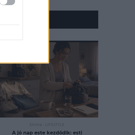
Emma
-
LIFESTYLE
A jó nap este kezdődik: esti