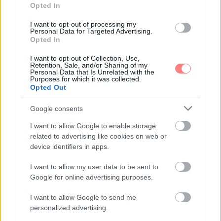
Opted In
I want to opt-out of processing my
Personal Data for Targeted Advertising.
Opted In
I want to opt-out of Collection, Use,
WooHoo
-
BODY&WELLNESS
Retention, Sale, and/or Sharing of my
Personal Data that Is Unrelated with the
Ha eddig még nem készítettél házi
Purposes for which it was collected.
frissítőket, ezeket látva, tuti, belefogsz!
Opted Out
Kezdhetnénk mi is azzal, hogy nyáron még fontosabb a
Google consents
megfelelő mennyiségű vízfogyasztás... De ehelyett
inkább megmutatjuk, mi hogyan dobjuk fel az unalmas
I want to allow Google to enable storage
csapvizet. 3 briliáns recept következik!
related to advertising like cookies on web or
device identifiers in apps.
I want to allow my user data to be sent to
Google for online advertising purposes.
I want to allow Google to send me
personalized advertising.