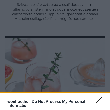
Szívesen elkápráztatnád a családodat valami
villámgyors, isteni finom, ugyanakkor egyszerűen
elkészíthető étellel? Tippünkkel garantált a családi
Michelin-csillag, ráadásul még főznöd sem kell!
woohoo.hu -
Do Not Process My Personal
Information