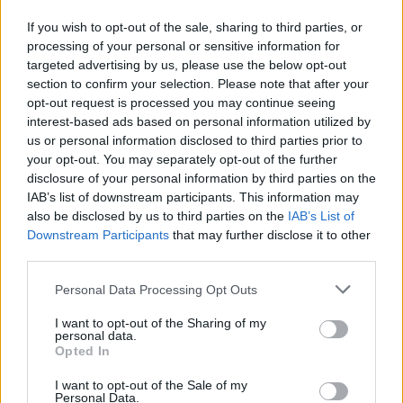
If you wish to opt-out of the sale, sharing to third parties, or
Balogh Mia
-
BODY&WELLNESS
processing of your personal or sensitive information for
Pezsdítsd fel a nyarat: 3 szuper gin tonic
targeted advertising by us, please use the below opt-out
recept, amit imádni fogsz!
section to confirm your selection. Please note that after your
Van kedved egy estére mixerré változni, és keverni egy
opt-out request is processed you may continue seeing
frissítő nyári italt? Akkor a következő 3 szuper gin
interest-based ads based on personal information utilized by
tonic recept neked szól! Pezsdítsd fel a nyarat ezekkel,
us or personal information disclosed to third parties prior to
bónuszként pedig söpörd be a dicséreteket a párodtól
your opt-out. You may separately opt-out of the further
vagy a barátaidtól.
disclosure of your personal information by third parties on the
IAB’s list of downstream participants. This information may
also be disclosed by us to third parties on the
IAB’s List of
Downstream Participants
that may further disclose it to other
third parties.
Please note that this website/app uses one or more Google
Personal Data Processing Opt Outs
services and may gather and store information including but
not limited to your visit or usage behaviour. You may click to
I want to opt-out of the Sharing of my
personal data.
grant or deny consent to Google and its third-party tags to
Opted In
use your data for below specified purposes in below Google
consent section.
I want to opt-out of the Sale of my
Personal Data.