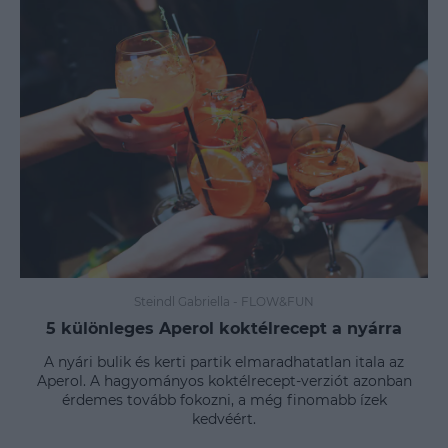
Steindl Gabriella
-
FLOW&FUN
5 különleges Aperol koktélrecept a nyárra
A nyári bulik és kerti partik elmaradhatatlan itala az
Aperol. A hagyományos koktélrecept-verziót azonban
érdemes tovább fokozni, a még finomabb ízek
kedvéért.