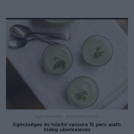
Nyíri Bernadett
-
BODY&WELLNESS
Egészséges és hűsítő vacsora 15 perc alatt:
hideg uborkaleves