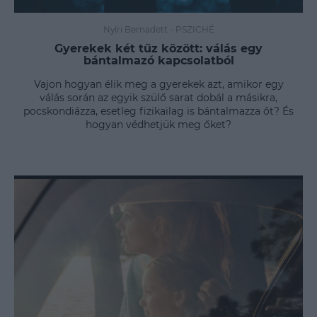
Nyíri Bernadett
-
PSZICHÉ
Gyerekek két tűz között: válás egy
bántalmazó kapcsolatból
Vajon hogyan élik meg a gyerekek azt, amikor egy
válás során az egyik szülő sarat dobál a másikra,
pocskondiázza, esetleg fizikailag is bántalmazza őt? És
hogyan védhetjük meg őket?