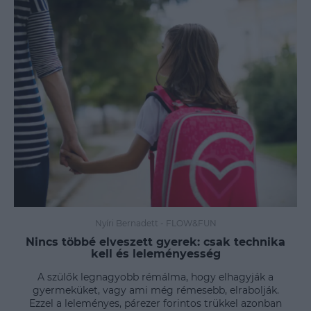
Nyíri Bernadett
-
FLOW&FUN
Nincs többé elveszett gyerek: csak technika
kell és leleményesség
A szülők legnagyobb rémálma, hogy elhagyják a
gyermeküket, vagy ami még rémesebb, elrabolják.
Ezzel a leleményes, párezer forintos trükkel azonban