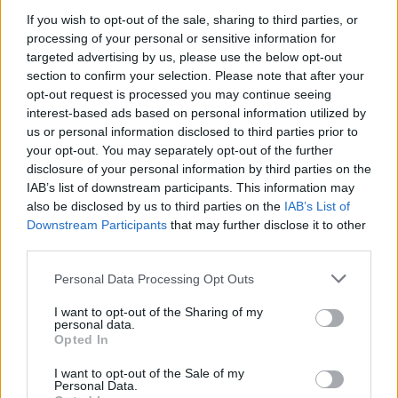
If you wish to opt-out of the sale, sharing to third parties, or
Sárika, adj szépen puszit a nagybácsidnak! Jajj, milyen
kis szégyenlős ez a Pistike! De vékony vagy! Számtalan
processing of your personal or sensitive information for
hasonló mondat hangzik el családi összejöveteleken,
targeted advertising by us, please use the below opt-out
ma már tudjuk, milyen károsak ezek. Te hagyod, hogy
section to confirm your selection. Please note that after your
egy életre megsérüljön a gyereked?
opt-out request is processed you may continue seeing
interest-based ads based on personal information utilized by
us or personal information disclosed to third parties prior to
your opt-out. You may separately opt-out of the further
disclosure of your personal information by third parties on the
IAB’s list of downstream participants. This information may
also be disclosed by us to third parties on the
IAB’s List of
Downstream Participants
that may further disclose it to other
third parties.
Please note that this website/app uses one or more Google
Personal Data Processing Opt Outs
services and may gather and store information including but
not limited to your visit or usage behaviour. You may click to
I want to opt-out of the Sharing of my
personal data.
grant or deny consent to Google and its third-party tags to
Opted In
use your data for below specified purposes in below Google
consent section.
I want to opt-out of the Sale of my
Personal Data.