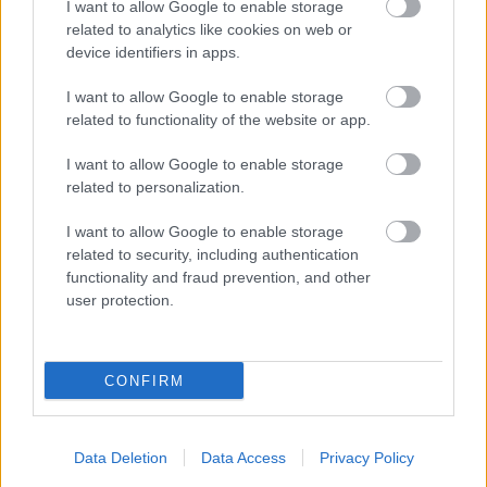
I want to allow Google to enable storage
related to analytics like cookies on web or
device identifiers in apps.
I want to allow Google to enable storage
related to functionality of the website or app.
Nyíri Bernadett
-
FLOW&FUN
I want to allow Google to enable storage
6 dolog, amit minden anyának meg kell
related to personalization.
tanítania a lányának
Anyának lenni nem a legegyszerűbb feladat: egyszerre
I want to allow Google to enable storage
kell szakácsnak, sofőrnek, takarítónőnek, tanárnak,
related to security, including authentication
pszichológusnak, és coachnak lenni. Ha azonban ezt a 6
functionality and fraud prevention, and other
dolgot megtanítod a lányodnak, máris sikerre lesztek
user protection.
ítélve.
CONFIRM
Data Deletion
Data Access
Privacy Policy