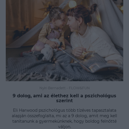
Nyíri Bernadett
-
FLOW&FUN
9 dolog, ami az élethez kell a pszichológus
szerint
Eli Harwood pszichológus több tízéves tapasztalata
alapján összefoglalta, mi az a 9 dolog, amit meg kell
tanítanunk a gyermekünknek, hogy boldog felnőtté
váljon.