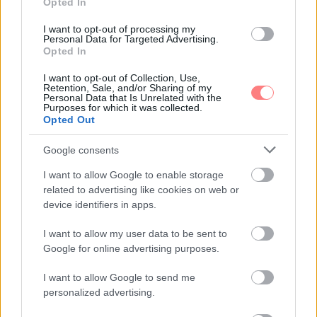
Opted In
I want to opt-out of processing my
Nyíri Bernadett
-
FLOW&FUN
Personal Data for Targeted Advertising.
3 működő módszer iskolaundor ellen
Opted In
Kevés olyan gyerek van, aki az értékes idejét tanulással
I want to opt-out of Collection, Use,
Retention, Sale, and/or Sharing of my
szereti tölteni. Pedig ha szülőként ügyesen
Personal Data that Is Unrelated with the
kufárkodunk, a tanulás is lehet élvezetes és a gyerek az
Purposes for which it was collected.
erre szánt időt nem kínzásnak éli majd meg.
Opted Out
Google consents
I want to allow Google to enable storage
related to advertising like cookies on web or
device identifiers in apps.
I want to allow my user data to be sent to
Google for online advertising purposes.
I want to allow Google to send me
personalized advertising.