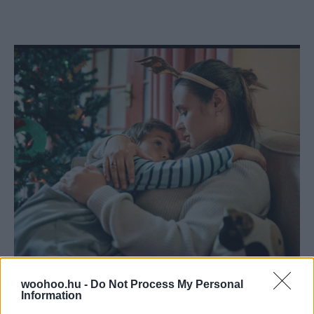
Nyíri Bernadett
-
PSZICHÉ
woohoo.hu -
Do Not Process My Personal
Védd meg a gyermeked határait a családi
Information
rendezvényeken