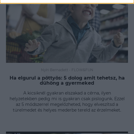
Nyíri Bernadett
-
FLOW&FUN
Ha elgurul a pöttyös: 5 dolog amit tehetsz, ha
dühöng a gyermeked
A kicsiknél gyakran elszakad a cérna, ilyen
helyzetekben pedig mi is gyakran csak pislogunk. Ezzel
az 5 módszerrel megelőzheted, hogy elveszítsd a
türelmedet és helyes mederbe tereld az érzelmeket.