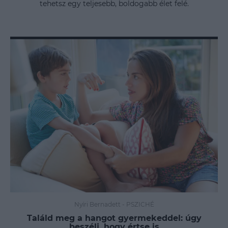
tehetsz egy teljesebb, boldogabb élet felé.
Nyíri Bernadett
-
PSZICHÉ
Találd meg a hangot gyermekeddel: úgy
beszélj, hogy értse is