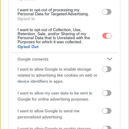
Szatmári Betty
-
FLOW&FUN
I want to opt-out of processing my
Randi tippek a 30-as évekből: ennyit
Personal Data for Targeted Advertising.
változott a világ közel száz év alatt
Opted In
A világ változik, a szerelem örök. Azonban van valami
I want to opt-out of Collection, Use,
közös, kortól függetlenül, a szerelmespárokban:
Retention, Sale, and/or Sharing of my
Personal Data that Is Unrelated with the
szeretnék levenni egymást a lábukról. Ehhez kaphatunk
Purposes for which it was collected.
tippeket 1938-ból.
Opted Out
Google consents
I want to allow Google to enable storage
related to advertising like cookies on web or
device identifiers in apps.
I want to allow my user data to be sent to
Google for online advertising purposes.
I want to allow Google to send me
personalized advertising.
I want to allow Google to enable storage