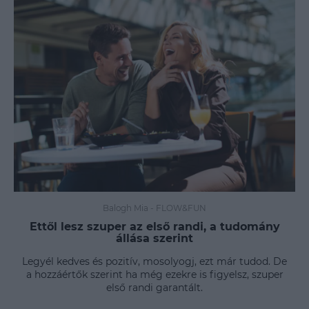
Balogh Mia
-
FLOW&FUN
Ettől lesz szuper az első randi, a tudomány
állása szerint
Legyél kedves és pozitív, mosolyogj, ezt már tudod. De
a hozzáértők szerint ha még ezekre is figyelsz, szuper
első randi garantált.