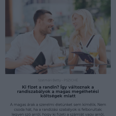
Szatmári Betty
-
PSZICHÉ
Ki fizet a randin? Így változnak a
randiszabályok a magas megélhetési
költségek miatt
A magas árak a szerelmi életünket sem kímélik. Nem
csoda hát, ha a randizási szabályok is felborultak:
legyen szó arról, hogy ki fizeti a számlát vagy arról,