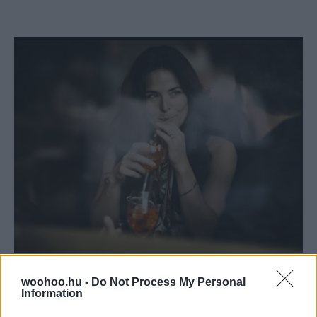
Steindl Gabriella
-
PSZICHÉ
woohoo.hu -
Do Not Process My Personal
4 trükk az első randevúhoz
Information
Ne parázd túl az első találkozót, és a házassági