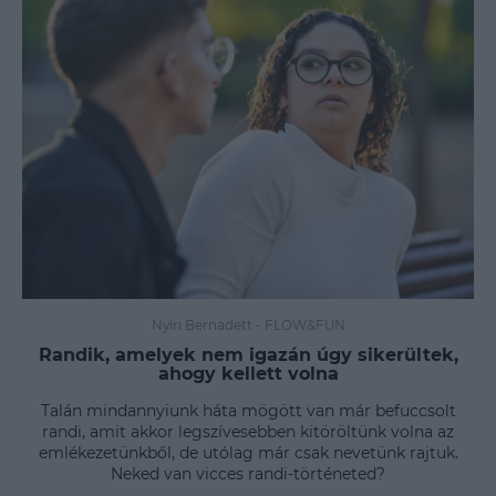
Nyíri Bernadett
-
FLOW&FUN
Randik, amelyek nem igazán úgy sikerültek,
ahogy kellett volna
Talán mindannyiunk háta mögött van már befuccsolt
randi, amit akkor legszívesebben kitöröltünk volna az
emlékezetünkből, de utólag már csak nevetünk rajtuk.
Neked van vicces randi-történeted?