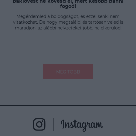
baklövést ne kövesd el, mert később bánni
fogod!
Megérdemled a boldogságot, és ezzel senki nem
vitatkozhat. De hogy megtaláld, és tartósan veled is
maradjon, az alábbi helyzeteket jobb, ha elkerülöd.
MÉG TÖBB