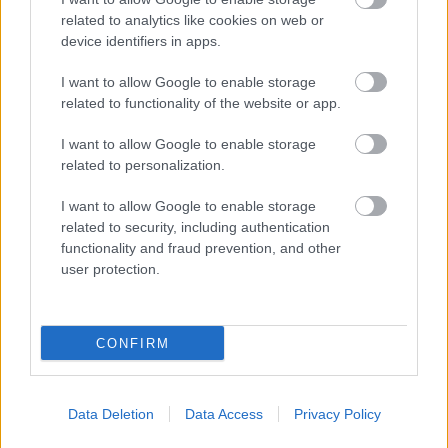
related to analytics like cookies on web or
device identifiers in apps.
I want to allow Google to enable storage
related to functionality of the website or app.
Nyíri Bernadett
-
FLOW&FUN
Derítsd ki az igazságot! 3 trükkös kérdéssel
I want to allow Google to enable storage
mindent megtudhatsz a randipartneredről
related to personalization.
Van egy nagyon vicces, csupán 3 kérdésből álló
kapcsolati-pszichológiai játék, amellyel pillanatok alatt
I want to allow Google to enable storage
megtudhatod, milyen emberrel randizol, milyen
related to security, including authentication
partnerre vágyik, és érdemes-e egyáltalán folytatnotok
functionality and fraud prevention, and other
az ismerkedést.
user protection.
CONFIRM
Data Deletion
Data Access
Privacy Policy