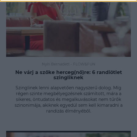
Nyíri Bernadett
-
FLOW&FUN
Ne várj a szőke herceg(nő)re: 6 randiötlet
szingliknek
Szinglinek lenni alapvetően nagyszerű dolog. Míg
régen szinte megbélyegzésnek számított, mára a
sikeres, öntudatos és megalkuvásokat nem tűrők
szinonimája, akiknek egyedül sem kell kimaradni a
randizás élményéből.