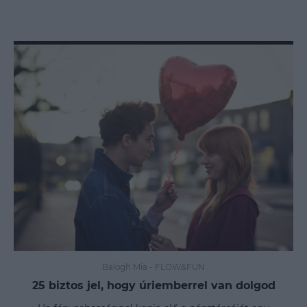
Balogh Mia
-
FLOW&FUN
25 biztos jel, hogy úriemberrel van dolgod