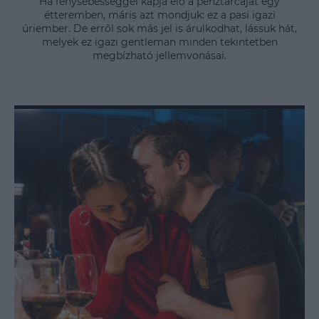
Ha fénysebességgel kapja elő a pénztárcáját egy
étteremben, máris azt mondjuk: ez a pasi igazi
úriember. De erről sok más jel is árulkodhat, lássuk hát,
melyek ez igazi gentleman minden tekintetben
megbízható jellemvonásai.