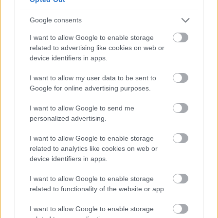
Google consents
I want to allow Google to enable storage
related to advertising like cookies on web or
device identifiers in apps.
I want to allow my user data to be sent to
Google for online advertising purposes.
I want to allow Google to send me
personalized advertising.
I want to allow Google to enable storage
related to analytics like cookies on web or
device identifiers in apps.
Tamás Cinti
-
BODY&WELLNESS
10 alvással kapcsolatos mítosz, aminek ne
I want to allow Google to enable storage
dőlj be!
related to functionality of the website or app.
Van, aki a macskagyökérre esküszik, szerintem a
I want to allow Google to enable storage
levendulás testápolónál hatásosabbat még nem