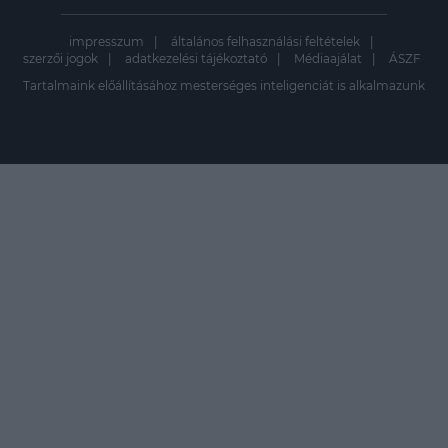
impresszum
általános felhasználási feltételek
szerzői jogok
adatkezelési tájékoztató
Médiaajálat
ÁSZF
Tartalmaink előállításához mesterséges inteligenciát is alkalmazunk