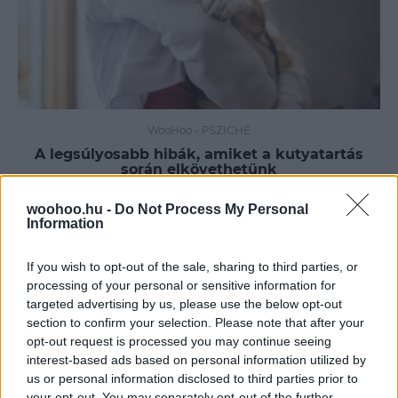
WooHoo
-
PSZICHÉ
A legsúlyosabb hibák, amiket a kutyatartás
során elkövethetünk
A közhiedelemmel ellentétben a kutyák nem falkában
woohoo.hu -
Do Not Process My Personal
élő állatok, ahogy a gazdának sem kell eljátszania a
Information
falkavezér szerepét. Ez a tévhit viszont súlyosan
sértheti a kutya–gazda közötti kapcsolatot, ami komoly
állatjóléti problémákat vet fel.
If you wish to opt-out of the sale, sharing to third parties, or
processing of your personal or sensitive information for
targeted advertising by us, please use the below opt-out
section to confirm your selection. Please note that after your
opt-out request is processed you may continue seeing
interest-based ads based on personal information utilized by
us or personal information disclosed to third parties prior to
your opt-out. You may separately opt-out of the further