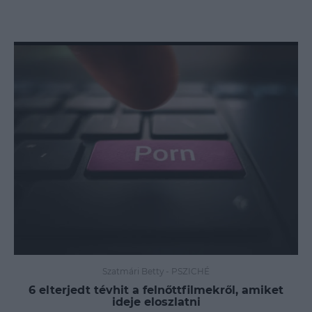
Szatmári Betty
-
PSZICHÉ
6 elterjedt tévhit a felnőttfilmekről, amiket
ideje eloszlatni