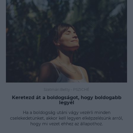
Szatmári Betty
-
PSZICHÉ
Keretezd át a boldogságot, hogy boldogabb
legyél
Ha a boldogság utáni vágy vezérli minden
cselekedetünket, akkor kell legyen elképzelésünk arról,
hogy mi vezet ehhez az állapothoz.