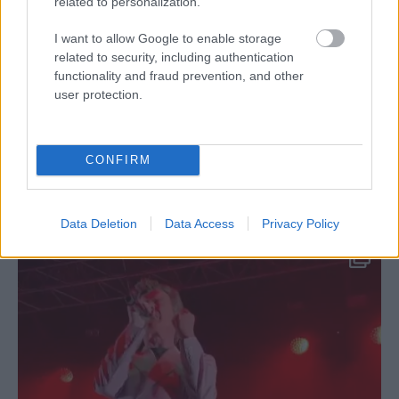
találtak fel, ha pihenésről van szó. Ennek ellenére még
related to personalization.
mindig számos tévhit lengi körül az alvás témakörét,
amiket jobb lenne egy életre elfelejteni.
I want to allow Google to enable storage
related to security, including authentication
functionality and fraud prevention, and other
user protection.
CONFIRM
Data Deletion
Data Access
Privacy Policy