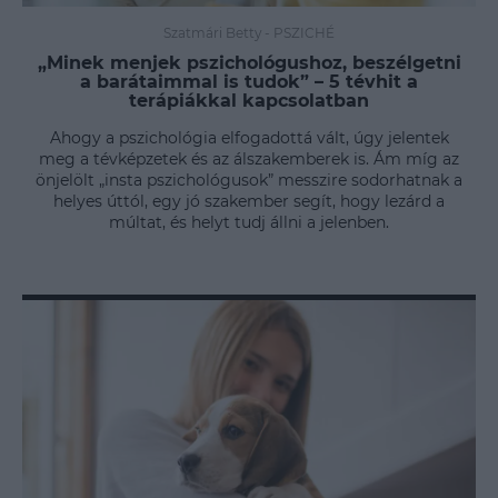
Szatmári Betty
-
PSZICHÉ
„Minek menjek pszichológushoz, beszélgetni
a barátaimmal is tudok” – 5 tévhit a
terápiákkal kapcsolatban
Ahogy a pszichológia elfogadottá vált, úgy jelentek
meg a tévképzetek és az álszakemberek is. Ám míg az
önjelölt „insta pszichológusok” messzire sodorhatnak a
helyes úttól, egy jó szakember segít, hogy lezárd a
múltat, és helyt tudj állni a jelenben.