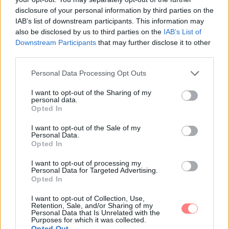
disclosure of your personal information by third parties on the
IAB’s list of downstream participants. This information may
also be disclosed by us to third parties on the
IAB’s List of
Downstream Participants
that may further disclose it to other
third parties.
Please note that this website/app uses one or more Google
Personal Data Processing Opt Outs
services and may gather and store information including but
not limited to your visit or usage behaviour. You may click to
I want to opt-out of the Sharing of my
personal data.
grant or deny consent to Google and its third-party tags to
Opted In
use your data for below specified purposes in below Google
consent section.
Barna Bori
-
PSZICHÉ
I want to opt-out of the Sale of my
Personal Data.
6 mítosz a boldogságról, amit ideje ledönteni
Opted In
Úgy érzed, hogy a boldogságod egy társtól, az anyagi
I want to opt-out of processing my
helyzetedtől vagy a céljaid elérésétől függ? Akkor
Personal Data for Targeted Advertising.
valószínűleg te is bedőltél azoknak a tévhiteknek,
Opted In
amelyek miatt igazából csak még szomorúbbá
válhatsz. Felejtsd el végre ezeket az elméleteket!
I want to opt-out of Collection, Use,
Retention, Sale, and/or Sharing of my
Personal Data that Is Unrelated with the
Purposes for which it was collected.
Opted Out