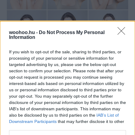
woohoo.hu -
Do Not Process My Personal
Information
If you wish to opt-out of the sale, sharing to third parties, or
processing of your personal or sensitive information for
targeted advertising by us, please use the below opt-out
section to confirm your selection. Please note that after your
opt-out request is processed you may continue seeing
Mészégető Marcsi
-
BODY&WELLNESS
interest-based ads based on personal information utilized by
us or personal information disclosed to third parties prior to
Felejtsd el a drága arckezeléseket, a ráncok
ellen vesd be az arcjógát!
your opt-out. You may separately opt-out of the further
disclosure of your personal information by third parties on the
IAB’s list of downstream participants. This information may
also be disclosed by us to third parties on the
IAB’s List of
Downstream Participants
that may further disclose it to other
third parties.