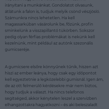
irányítani a munkánkat. Gondolatot olvasunk,
átlátunk a falon is, tudjuk melyik csönd vészjósló.
Számunkra nincs lehetetlen. Ha kell
magassarkúban vásárolunk be, főzünk, profin
sminkelünk a visszapillantó tükörben. Sokszor
pedig olyan férfias problémákat is nekünk kell
kezelnünk, mint például az autónk szezonális
gumicseréje.
A gumicsere elsőre könnyűnek tűnik, hiszen azt
hiszi az ember leánya, hogy csak egy időpontot
kell egyeztetnie a legközelebbi gumisnál. Igen ám,
de az ott felmerülő kérdésekre már nem biztos,
hogy tudjuk a választ. Ha nincs telefonos
segítséged, akkor kénytelen leszel a szervizben
elhangzottakra hagyatkozni – és aki beleszaladt