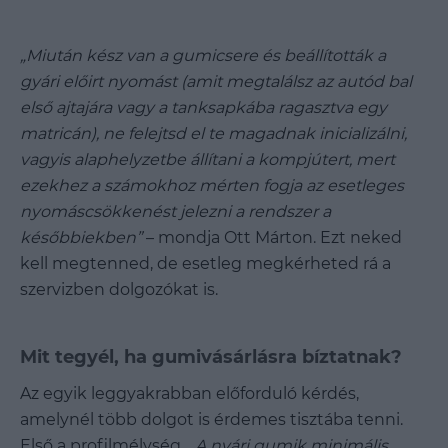
„Miután kész van a gumicsere és beállították a
gyári előirt nyomást (amit megtalálsz az autód bal
első ajtajára vagy a tanksapkába ragasztva egy
matricán), ne felejtsd el te magadnak inicializálni,
vagyis alaphelyzetbe állítani a kompjútert, mert
ezekhez a számokhoz mérten fogja az esetleges
nyomáscsökkenést jelezni a rendszer a
későbbiekben”
– mondja Ott Márton. Ezt neked
kell megtenned, de esetleg megkérheted rá a
szervizben dolgozókat is.
Mit tegyél, ha gumivásárlásra bíztatnak?
Az egyik leggyakrabban előforduló kérdés,
amelynél több dolgot is érdemes tisztába tenni.
Első a profilmélység.
„A nyári gumik minimális