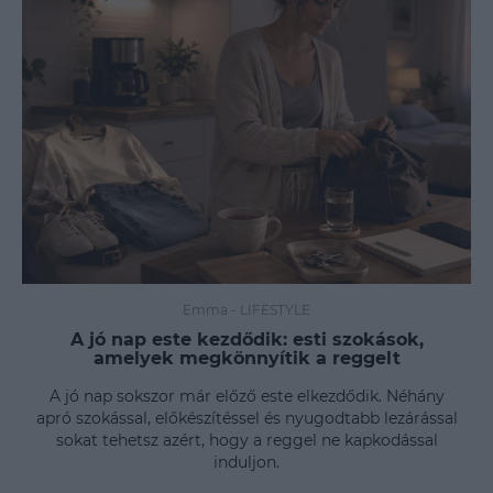
Emma
-
LIFESTYLE
A jó nap este kezdődik: esti szokások,
amelyek megkönnyítik a reggelt
A jó nap sokszor már előző este elkezdődik. Néhány
apró szokással, előkészítéssel és nyugodtabb lezárással
sokat tehetsz azért, hogy a reggel ne kapkodással
induljon.