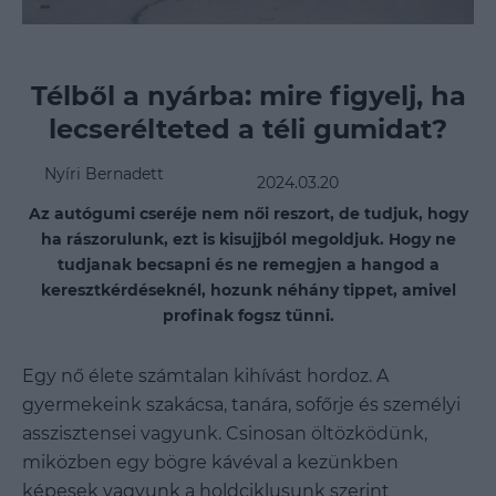
Télből a nyárba: mire figyelj, ha
lecserélteted a téli gumidat?
Nyíri Bernadett
2024.03.20
Az autógumi cseréje nem női reszort, de tudjuk, hogy
ha rászorulunk, ezt is kisujjból megoldjuk. Hogy ne
tudjanak becsapni és ne remegjen a hangod a
keresztkérdéseknél, hozunk néhány tippet, amivel
profinak fogsz tűnni.
Egy nő élete számtalan kihívást hordoz. A
gyermekeink szakácsa, tanára, sofőrje és személyi
asszisztensei vagyunk. Csinosan öltözködünk,
miközben egy bögre kávéval a kezünkben
képesek vagyunk a holdciklusunk szerint