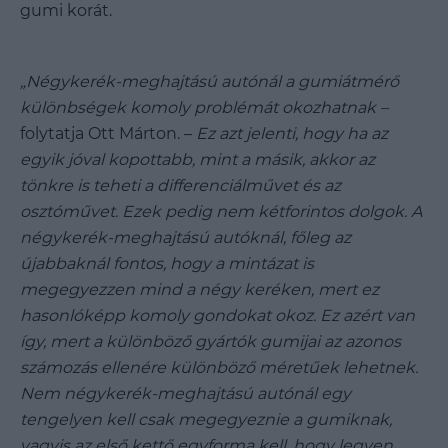
gumi korát.
„Négykerék-meghajtású autónál a gumiátmérő
különbségek komoly problémát okozhatnak –
folytatja Ott Márton. –
Ez azt jelenti, hogy ha az
egyik jóval kopottabb, mint a másik, akkor az
tönkre is teheti a differenciálművet és az
osztóművet. Ezek pedig nem kétforintos dolgok. A
négykerék-meghajtású autóknál, főleg az
újabbaknál fontos, hogy a mintázat is
megegyezzen mind a négy keréken, mert ez
hasonlóképp komoly gondokat okoz. Ez azért van
így, mert a különböző gyártók gumijai az azonos
számozás ellenére különböző méretűek lehetnek.
Nem négykerék-meghajtású autónál egy
tengelyen kell csak megegyeznie a gumiknak,
vagyis az első kettő egyforma kell, hogy legyen,