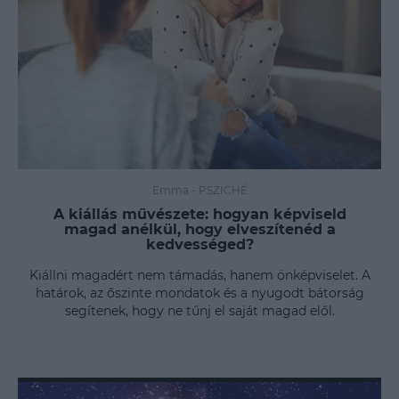
Emma
-
PSZICHÉ
A kiállás művészete: hogyan képviseld
magad anélkül, hogy elveszítenéd a
kedvességed?
Kiállni magadért nem támadás, hanem önképviselet. A
határok, az őszinte mondatok és a nyugodt bátorság
segítenek, hogy ne tűnj el saját magad elől.