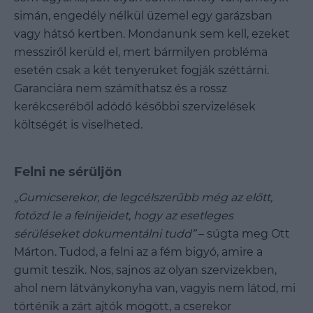
simán, engedély nélkül üzemel egy garázsban
vagy hátsó kertben. Mondanunk sem kell, ezeket
messziről kerüld el, mert bármilyen probléma
esetén csak a két tenyerüket fogják széttárni.
Garanciára nem számíthatsz és a rossz
kerékcseréből adódó későbbi szervizelések
költségét is viselheted.
Felni ne sérüljön
„Gumicserekor, de legcélszerűbb még az előtt,
fotózd le a felnijeidet, hogy az esetleges
sérüléseket dokumentálni tudd”
– súgta meg Ott
Márton. Tudod, a felni az a fém bigyó, amire a
gumit teszik. Nos, sajnos az olyan szervizekben,
ahol nem látványkonyha van, vagyis nem látod, mi
történik a zárt ajtók mögött, a cserekor