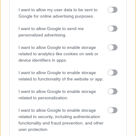
I want to allow my user data to be sent to
Google for online advertising purposes.
Emma
-
EGÉSZSÉG
I want to allow Google to send me
personalized advertising.
Air fryer receptek: ropogós falatok kevesebb
macerával
I want to allow Google to enable storage
Az air fryer gyors, praktikus és ropogós falatokat
related to analytics like cookies on web or
varázsol kevesebb macerával. Mutatunk egyszerű
device identifiers in apps.
recepteket, amelyek hétköznap este is könnyen
beleférnek.
I want to allow Google to enable storage
related to functionality of the website or app.
I want to allow Google to enable storage
related to personalization.
I want to allow Google to enable storage
related to security, including authentication
functionality and fraud prevention, and other
user protection.