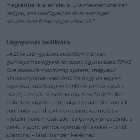
megsérthetik a felnidet is.
„Ha szakszervizzel van
dolgod, erre odafigyelnek és az esetleges
sérülésekért felelősséget vállalnak.”
Légnyomás beállítása
„A 2014 után gyártott autókban már van
guminyomás-figyelő rendszer, úgynevezett TPMS
(tire pressure monitoring system), magyarul
abroncsnyomás-ellenőrző. De hogy ne legyen
egyszerű, ebből rögtön kétféle is van: az egyik a
direkt, a másik az indirekt rendszer.”
Úgy tudod
eldönteni egyszerűen, hogy a te autódon melyik
van, hogy az indirekt nem számokat mutat a
kijelzőn, hanem csak zöld, sárga vagy piros zónát, a
direkt viszont pontos nyomási értékeket – tehát
számokat – társít minden kerékhez.