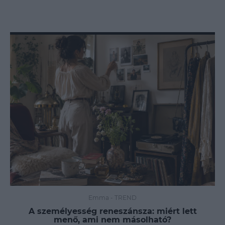
Emma
-
TREND
A személyesség reneszánsza: miért lett
menő, ami nem másolható?