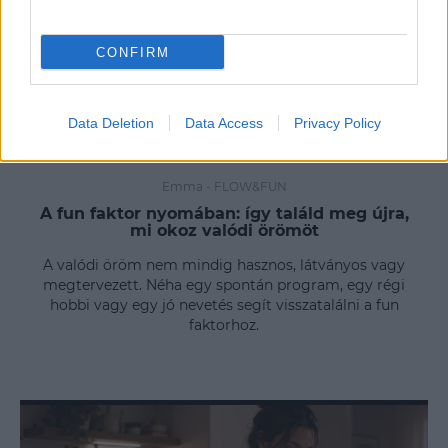
CONFIRM
Data Deletion
Data Access
Privacy Policy
Emma
-
FLOW&FUN
A fun faktor nyomában: így találd meg újra,
mi okoz valódi örömöt
A valódi öröm nem mindig hasznos, látványos vagy
megtervezett. Néha egy spontán program, egy régi
hobbi vagy egy jó nevetés segít visszatalálni a fun
faktorhoz.