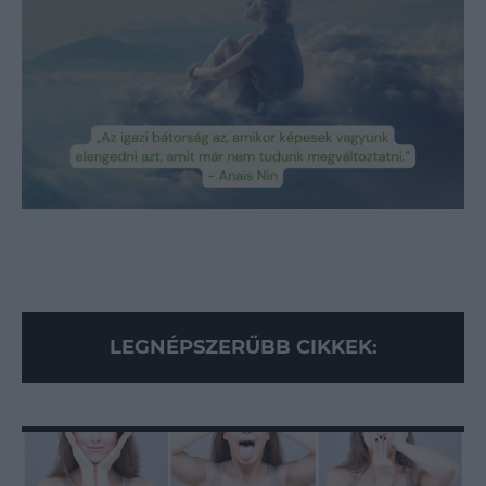
Loaded
:
Unmute
89.95%
LEGNÉPSZERŰBB CIKKEK: