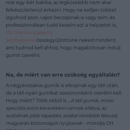
már egy-két bakiba, az legközelebb nem akar
felkészületlenül érkezni. Hogy ne kelljen többet
izgulnod azon, vajon becsapnak-e vagy sem, és
professzionálisan tudd kezelni ezt a helyzetet is,
Ott Márton szakértő
segítségével
összegyűjtöttünk neked mindent,
ami tudnod kell ahhoz, hogy magabiztosan indulj
gumit cserélni.
Na, de miért van erre szükség egyáltalán?
A négyévszakos gumik is elkopnak egy idő után,
de a téli-nyári gumikat szezononként cserélni kell.
Hogy miért? Több okból is.
„A téli gumik, mivel
speciális extra keverékkel vannak ellátva, az
autódnak jobb tapadást, ezáltal rövidebb fékutat,
magyarán biztonságot nyújtanak –
mondja Ott