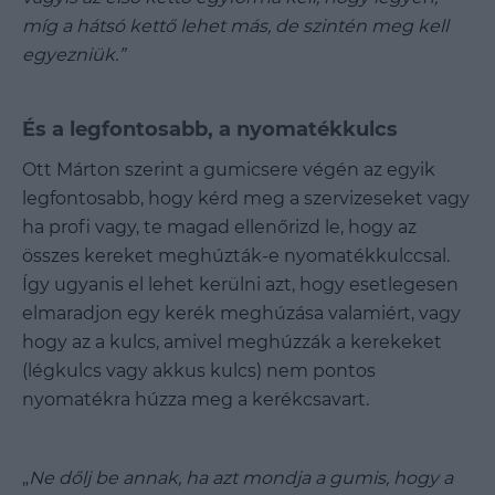
míg a hátsó kettő lehet más, de szintén meg kell
egyezniük.”
És a legfontosabb, a nyomatékkulcs
Ott Márton szerint a gumicsere végén az egyik
legfontosabb, hogy kérd meg a szervizeseket vagy
ha profi vagy, te magad ellenőrizd le, hogy az
összes kereket meghúzták-e nyomatékkulccsal.
Így ugyanis el lehet kerülni azt, hogy esetlegesen
elmaradjon egy kerék meghúzása valamiért, vagy
hogy az a kulcs, amivel meghúzzák a kerekeket
(légkulcs vagy akkus kulcs) nem pontos
nyomatékra húzza meg a kerékcsavart.
„
Ne dőlj be annak, ha azt mondja a gumis, hogy a