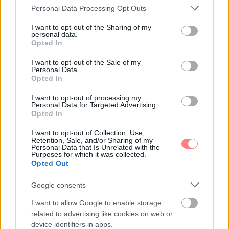
Please note that this website/app uses one or more Google
Personal Data Processing Opt Outs
services and may gather and store information including but
not limited to your visit or usage behaviour. You may click to
I want to opt-out of the Sharing of my
personal data.
grant or deny consent to Google and its third-party tags to
Opted In
use your data for below specified purposes in below Google
consent section.
I want to opt-out of the Sale of my
Personal Data.
TOVÁBBI CIKKEK:
Opted In
I want to opt-out of processing my
Personal Data for Targeted Advertising.
Opted In
I want to opt-out of Collection, Use,
Retention, Sale, and/or Sharing of my
Personal Data that Is Unrelated with the
Purposes for which it was collected.
Opted Out
Google consents
I want to allow Google to enable storage
related to advertising like cookies on web or
device identifiers in apps.