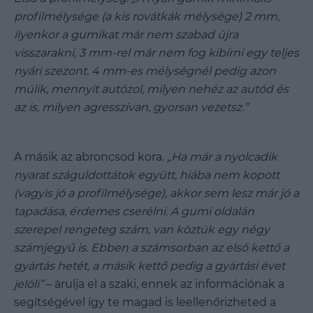
profilmélysége (a kis rovátkák mélysége) 2 mm,
ilyenkor a gumikat már nem szabad újra
visszarakni, 3 mm-rel már nem fog kibírni egy teljes
nyári szezont. 4 mm-es mélységnél pedig azon
múlik, mennyit autózol, milyen nehéz az autód és
az is, milyen agresszívan, gyorsan vezetsz.”
A másik az abroncsod kora.
„Ha már a nyolcadik
nyarat száguldottátok együtt, hiába nem kopott
(vagyis jó a profilmélysége), akkor sem lesz már jó a
tapadása, érdemes cserélni. A gumi oldalán
szerepel rengeteg szám, van köztük egy négy
számjegyű is. Ebben a számsorban az első kettő a
gyártás hetét, a másik kettő pedig a gyártási évet
jelöli”
– árulja el a szaki, ennek az információnak a
segítségével így te magad is leellenőrizheted a