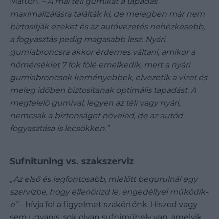
Márton.
– A mai téli gumikat a tapadás
maximalizálásra találták ki, de melegben már nem
biztosítják ezeket és az autóvezetés nehézkesebb,
a fogyasztás pedig magasabb lesz. Nyári
gumiabroncsra akkor érdemes váltani, amikor a
hőmérséklet 7 fok fölé emelkedik, mert a nyári
gumiabroncsok keményebbek, elvezetik a vizet és
meleg időben biztosítanak optimális tapadást. A
megfelelő gumival, legyen az téli vagy nyári,
nemcsak a biztonságot növeled, de az autód
fogyasztása is lecsökken.”
Sufnituning vs. szakszerviz
„Az első és legfontosabb, mielőtt begurulnál egy
szervizbe, hogy ellenőrizd le, engedéllyel működik-
e”
– hívja fel a figyelmet szakértőnk. Hiszed vagy
sem ugyanis, sok olyan sufniműhely van, amelyik