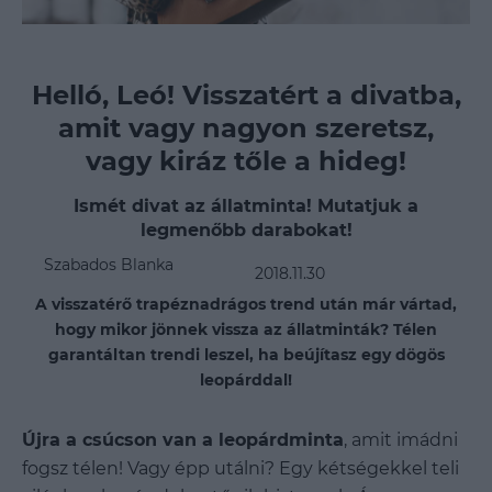
Helló, Leó! Visszatért a divatba,
amit vagy nagyon szeretsz,
vagy kiráz tőle a hideg!
Ismét divat az állatminta! Mutatjuk a
legmenőbb darabokat!
Szabados Blanka
2018.11.30
A visszatérő trapéznadrágos trend után már vártad,
hogy mikor jönnek vissza az állatminták? Télen
garantáltan trendi leszel, ha beújítasz egy dögös
leopárddal!
Újra a csúcson van a leopárdminta
, amit imádni
fogsz télen! Vagy épp utálni? Egy kétségekkel teli