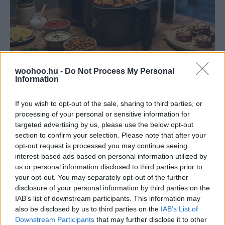
woohoo.hu -
Do Not Process My Personal
Information
Emma
-
EGÉSZSÉG
Air fryer receptek: ropogós falatok kevesebb
macerával
If you wish to opt-out of the sale, sharing to third parties, or
processing of your personal or sensitive information for
Az air fryer gyors, praktikus és ropogós falatokat
targeted advertising by us, please use the below opt-out
varázsol kevesebb macerával. Mutatunk egyszerű
section to confirm your selection. Please note that after your
recepteket, amelyek hétköznap este is könnyen
opt-out request is processed you may continue seeing
beleférnek.
interest-based ads based on personal information utilized by
us or personal information disclosed to third parties prior to
your opt-out. You may separately opt-out of the further
disclosure of your personal information by third parties on the
IAB’s list of downstream participants. This information may
also be disclosed by us to third parties on the
IAB’s List of
Downstream Participants
that may further disclose it to other