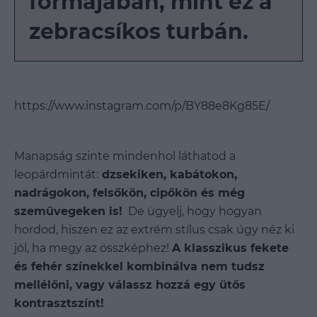
formájában, mint ez a
zebracsíkos turbán.
https://www.instagram.com/p/BY88e8Kg85E/
Manapság szinte mindenhol láthatod a
leopárdmintát:
dzsekiken, kabátokon,
nadrágokon, felsőkön, cipőkön és még
szemüvegeken is!
De ügyelj, hogy hogyan
hordod, hiszen ez az extrém stílus csak úgy néz ki
jól, ha megy az összképhez!
A klasszikus fekete
és fehér színekkel kombinálva nem tudsz
mellélőni, vagy válassz hozzá egy ütős
kontrasztszínt!