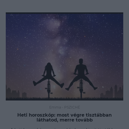
Emma
-
PSZICHÉ
Heti horoszkóp: most végre tisztábban
láthatod, merre tovább