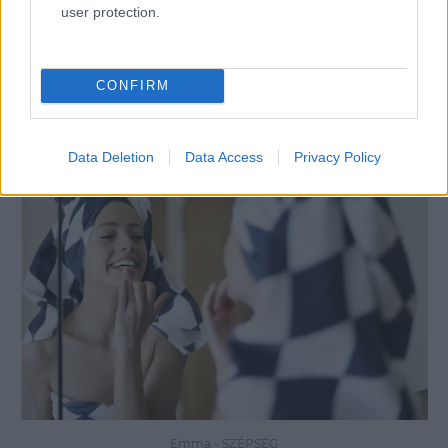
user protection.
sokat tehetsz azért, hogy a reggel ne kapkodással
induljon.
CONFIRM
Data Deletion
Data Access
Privacy Policy
Emma
-
SZÉPSÉG