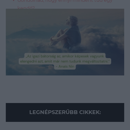
Gondolnád, hogy ennyi mindent tud egy
kendő?
Imádni fogod – ez a szín az ősz slágere!
Loaded
:
Unmute
89.95%
LEGNÉPSZERŰBB CIKKEK: