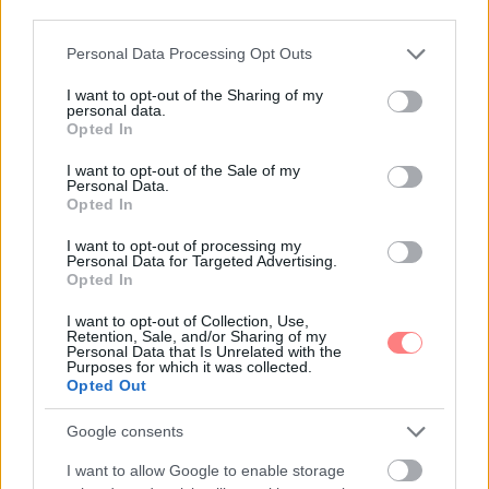
third parties.
Please note that this website/app uses one or more Google
Personal Data Processing Opt Outs
services and may gather and store information including but
not limited to your visit or usage behaviour. You may click to
I want to opt-out of the Sharing of my
personal data.
grant or deny consent to Google and its third-party tags to
Opted In
use your data for below specified purposes in below Google
consent section.
I want to opt-out of the Sale of my
Personal Data.
Opted In
I want to opt-out of processing my
Personal Data for Targeted Advertising.
Emma
-
FLOW&FUN
Opted In
A fun faktor nyomában: így találd meg újra,
I want to opt-out of Collection, Use,
mi okoz valódi örömöt
Retention, Sale, and/or Sharing of my
Personal Data that Is Unrelated with the
A valódi öröm nem mindig hasznos, látványos vagy
Purposes for which it was collected.
megtervezett. Néha egy spontán program, egy régi
Opted Out
hobbi vagy egy jó nevetés segít visszatalálni a fun
faktorhoz.
Google consents
I want to allow Google to enable storage