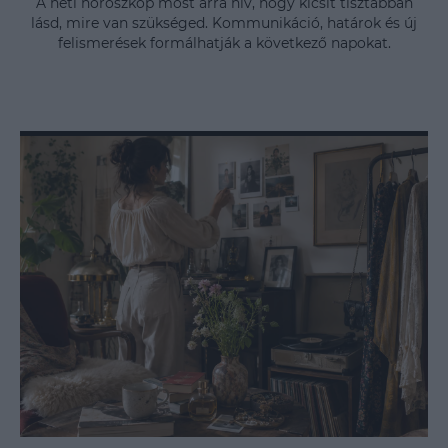
A heti horoszkóp most arra hív, hogy kicsit tisztábban
lásd, mire van szükséged. Kommunikáció, határok és új
felismerések formálhatják a következő napokat.