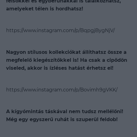
felsőkkel és egyberuhákkal is találkozhatsz,
amelyeket télen is hordhatsz!
https://www.instagram.com/p/BqpgjBygNjV/
Nagyon stílusos kollekciókat állíthatsz össze a
megfelelő kiegészítőkkel is! Ha csak a cipődön
viseled, akkor is ízléses hatást érhetsz el!
https://www.instagram.com/p/Bovimh9gVKK/
A kígyómintás táskával nem tudsz mellélőni!
Még egy egyszerű ruhát is szuperül feldob!