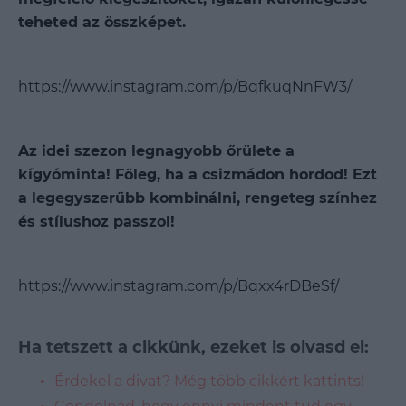
teheted az összképet.
https://www.instagram.com/p/BqfkuqNnFW3/
Az idei szezon legnagyobb őrülete a
kígyóminta! Főleg, ha a csizmádon hordod! Ezt
a legegyszerűbb kombinálni, rengeteg színhez
és stílushoz passzol!
https://www.instagram.com/p/Bqxx4rDBeSf/
Ha tetszett a cikkünk, ezeket is olvasd el:
Érdekel a divat? Még több cikkért kattints!