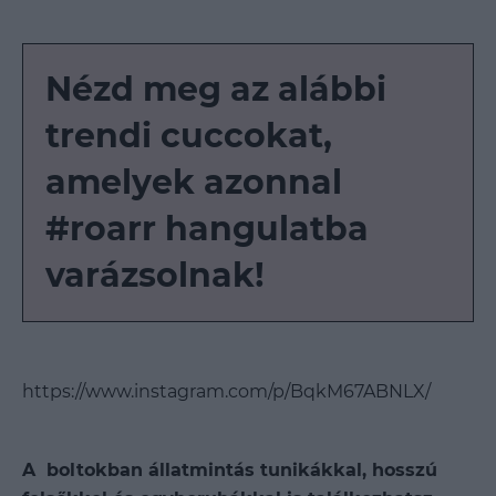
Nézd meg az alábbi
trendi cuccokat,
amelyek azonnal
#roarr hangulatba
varázsolnak!
https://www.instagram.com/p/BqkM67ABNLX/
A boltokban állatmintás tunikákkal, hosszú