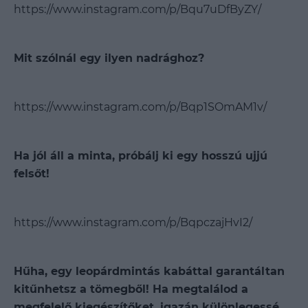
https://www.instagram.com/p/Bqu7uDfByZY/
Mit szólnál egy ilyen nadrághoz?
https://www.instagram.com/p/Bqp1SOmAM1v/
Ha jól áll a minta, próbálj ki egy hosszú ujjú
felsőt!
https://www.instagram.com/p/BqpczajHvI2/
Hűha, egy leopárdmintás kabáttal garantáltan
kitűnhetsz a tömegből! Ha megtalálod a
megfelelő kiegészítőket, igazán különlegessé