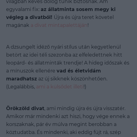
világban kevés dolog tűnik biztosnak. Ám
egyvalami fix:
az állatminta sosem megy ki
végleg a divatból!
Újra és újra teret követel
magának
a divat mintapalettáján
!
A dzsungelt idéző nyári stílus után kegyetlenül
betört az idei téli szezonba az elfeledettnek hitt
leopárd- és állatminták trendje! A hideg időszak és
a mínuszok ellenére
vad és életvidám
maradhatsz
az új sikknek köszönhetően.
(Legalábbis,
ami a külsődet illeti
!)
Örökzöld divat
, ami mindig újra és újra visszatér.
Amikor már mindenki azt hiszi, hogy vége ennek a
korszaknak, pár év múlva megint berobban a
köztudatba. És mindenki, aki eddig fújt rá, szép